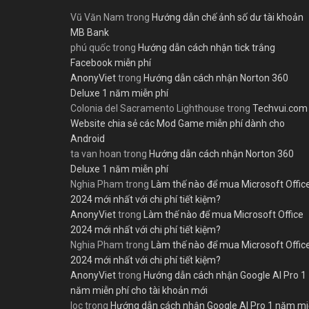
Vũ Văn Nam
trong
Hướng dẫn chế ảnh số dư tài khoản
MB Bank
phú quốc
trong
Hướng dẫn cách nhận tick trắng
Facebook miễn phí
AnonyViet
trong
Hướng dẫn cách nhận Norton 360
Deluxe 1 năm miễn phí
Colonia del Sacramento Lighthouse
trong
Techvui.com
Website chia sẻ các Mod Game miễn phí dành cho
Android
ta van hoan
trong
Hướng dẫn cách nhận Norton 360
Deluxe 1 năm miễn phí
Nghia Pham
trong
Làm thế nào để mua Microsoft Offic
2024 mới nhất với chi phí tiết kiệm?
AnonyViet
trong
Làm thế nào để mua Microsoft Office
2024 mới nhất với chi phí tiết kiệm?
Nghia Pham
trong
Làm thế nào để mua Microsoft Offic
2024 mới nhất với chi phí tiết kiệm?
AnonyViet
trong
Hướng dẫn cách nhận Google AI Pro 1
năm miễn phí cho tài khoản mới
loc
trong
Hướng dẫn cách nhận Google AI Pro 1 năm m