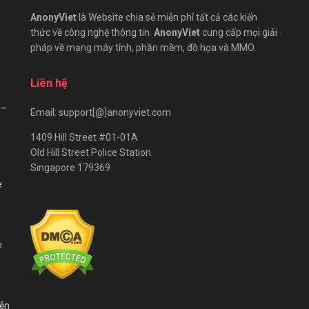
AnonyViet
là Website chia sẻ miễn phí tất cả các kiến
thức về công nghệ thông tin.
AnonyViet
cung cấp mọi giải
pháp về mạng máy tính, phần mềm, đồ họa và MMO.
Liên hệ
 –
Email: support[@]anonyviet.com
1409 Hill Street #01-01A
Old Hill Street Police Station
Singapore 179369
e
e
iễn