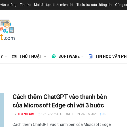
 văn phòng
Tin tức
Mail ảo tạm thời miễn phí
Tools tra cứu thông tin
Công cụ
TY
THỦ THUẬT
SOFTWARE
TIN HỌC VĂN P
Cách thêm ChatGPT vào thanh bên
của Microsoft Edge chỉ với 3 bước
BY
THANH KIM
17/12/2023 - UPDATED ON 24/07/2025
0
Cách thêm ChatGPT vào thanh bên của Microsoft Edge