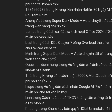
phí cho tài khoản mới
1234560987
trong
Hướng Dẫn Nhận Netflix 30 Ngày Mi
Phí Xem Phim
AnonyViet
trong
Super Dark Mode – Auto chuyển tất c
trang web sang chế độ tối
James
trong
Cách cài đặt và kích hoạt Office 2024 LTS
miễn phí vĩnh viễn
best
trong
Cách DDoS Layer 7 bằng Overload thử sức
chịu tải của Website
Minh
trong
Super Dark Mode – Auto chuyển tất cả tran
web sang chế độ tối
Quach thi diem hang
trong
Hướng dẫn chế ảnh số dư tà
khoản MB Bank
Thái
trong
Hướng dẫn cách nhận 200GB MultCloud miễ
phí mới nhất 2026
hiupc
trong
Hướng dẫn cách nhận Google AI Pro 1 năm
miễn phí cho tài khoản mới
Linh
trong
Cách hoàn thuế TNCN không cần chứng từ t
eTax Mobile
Phuong
trong
Share key bản quyền IObit Uninstaller 15