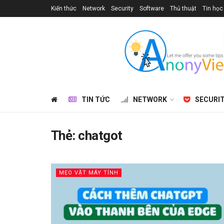
Kiến thức
Network
Security
Software
Thủ thuật
Tin học
TIN TỨC
NETWORK
SECURI
Thẻ:
chatgot
MẸO VẶT MÁY TÍNH