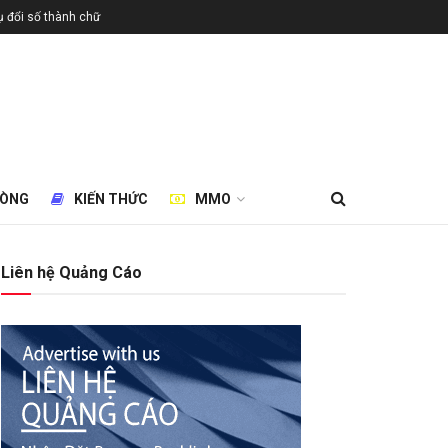
 đổi số thành chữ
HÒNG
KIẾN THỨC
MMO
Liên hệ Quảng Cáo