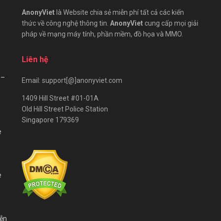
AnonyViet
là Website chia sẻ miễn phí tất cả các kiến
thức về công nghệ thông tin.
AnonyViet
cung cấp mọi giải
pháp về mạng máy tính, phần mềm, đồ họa và MMO.
Liên hệ
 –
Email: support[@]anonyviet.com
1409 Hill Street #01-01A
Old Hill Street Police Station
Singapore 179369
e
e
iễn