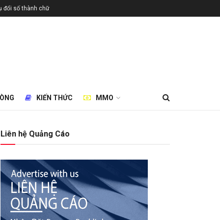
 đổi số thành chữ
HÒNG
KIẾN THỨC
MMO
Liên hệ Quảng Cáo