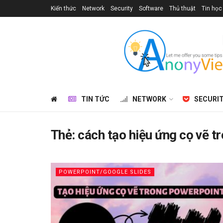
Kiến thức
Network
Security
Software
Thủ thuật
Tin học
TIN TỨC
NETWORK
SECURI
Thẻ:
cách tạo hiệu ứng cọ vẽ 
POWERPOINT/GOOGLE SLIDES