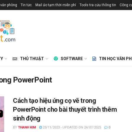
 văn phòng
Tin tức
Mail ảo tạm thời miễn phí
Tools tra cứu thông tin
Công cụ
TY
THỦ THUẬT
SOFTWARE
TIN HỌC VĂN P
trong PowerPoint
Cách tạo hiệu ứng cọ vẽ trong
PowerPoint cho bài thuyết trình thêm
sinh động
BY
THANH KIM
23/11/2023 - UPDATED ON 24/07/2025
0