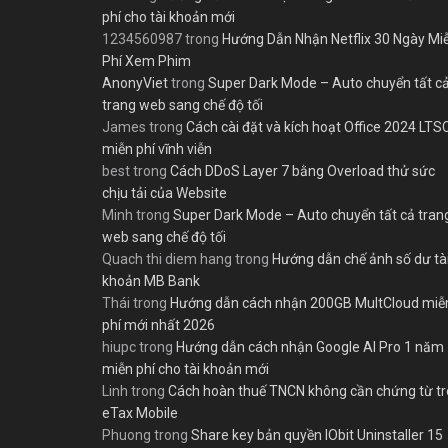
phí cho tài khoản mới
1234560987
trong
Hướng Dẫn Nhận Netflix 30 Ngày Mi
Phí Xem Phim
AnonyViet
trong
Super Dark Mode – Auto chuyển tất c
trang web sang chế độ tối
James
trong
Cách cài đặt và kích hoạt Office 2024 LTS
miễn phí vĩnh viễn
best
trong
Cách DDoS Layer 7 bằng Overload thử sức
chịu tải của Website
Minh
trong
Super Dark Mode – Auto chuyển tất cả tran
web sang chế độ tối
Quach thi diem hang
trong
Hướng dẫn chế ảnh số dư tà
khoản MB Bank
Thái
trong
Hướng dẫn cách nhận 200GB MultCloud miễ
phí mới nhất 2026
hiupc
trong
Hướng dẫn cách nhận Google AI Pro 1 năm
miễn phí cho tài khoản mới
Linh
trong
Cách hoàn thuế TNCN không cần chứng từ t
eTax Mobile
Phuong
trong
Share key bản quyền IObit Uninstaller 15