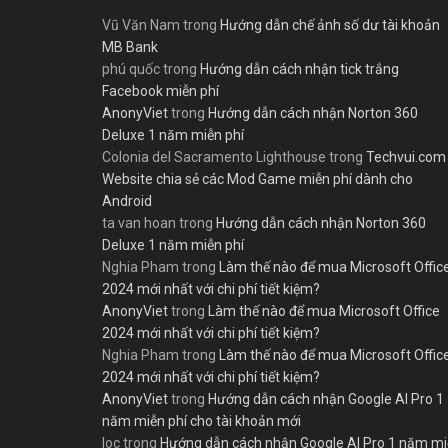
Vũ Văn Nam
trong
Hướng dẫn chế ảnh số dư tài khoản
MB Bank
phú quốc
trong
Hướng dẫn cách nhận tick trắng
Facebook miễn phí
AnonyViet
trong
Hướng dẫn cách nhận Norton 360
Deluxe 1 năm miễn phí
Colonia del Sacramento Lighthouse
trong
Techvui.com
Website chia sẻ các Mod Game miễn phí dành cho
Android
ta van hoan
trong
Hướng dẫn cách nhận Norton 360
Deluxe 1 năm miễn phí
Nghia Pham
trong
Làm thế nào để mua Microsoft Offic
2024 mới nhất với chi phí tiết kiệm?
AnonyViet
trong
Làm thế nào để mua Microsoft Office
2024 mới nhất với chi phí tiết kiệm?
Nghia Pham
trong
Làm thế nào để mua Microsoft Offic
2024 mới nhất với chi phí tiết kiệm?
AnonyViet
trong
Hướng dẫn cách nhận Google AI Pro 1
năm miễn phí cho tài khoản mới
loc
trong
Hướng dẫn cách nhận Google AI Pro 1 năm m