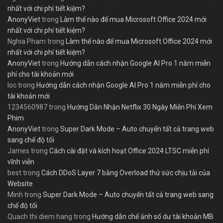
nhất với chi phí tiết kiệm?
AnonyViet
trong
Làm thế nào để mua Microsoft Office 2024 mới
nhất với chi phí tiết kiệm?
Nghia Pham
trong
Làm thế nào để mua Microsoft Office 2024 mới
nhất với chi phí tiết kiệm?
AnonyViet
trong
Hướng dẫn cách nhận Google AI Pro 1 năm miễn
phí cho tài khoản mới
loc
trong
Hướng dẫn cách nhận Google AI Pro 1 năm miễn phí cho
tài khoản mới
1234560987
trong
Hướng Dẫn Nhận Netflix 30 Ngày Miễn Phí Xem
Phim
AnonyViet
trong
Super Dark Mode – Auto chuyển tất cả trang web
sang chế độ tối
James
trong
Cách cài đặt và kích hoạt Office 2024 LTSC miễn phí
vĩnh viễn
best
trong
Cách DDoS Layer 7 bằng Overload thử sức chịu tải của
Website
Minh
trong
Super Dark Mode – Auto chuyển tất cả trang web sang
chế độ tối
Quach thi diem hang
trong
Hướng dẫn chế ảnh số dư tài khoản MB