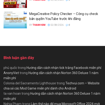
MegaCreative Policy Checker – Công cụ check
bản quyền YouTube trước khi đăng
BY
THANH KIM
02/08/2026
0
Bình luận gần đây
phú quốc
trong
Hướng dẫn cách nhận tick trắng Facebook miễn phí
AnonyViet
trong
Hướng dẫn cách nhận Norton 360 Deluxe 1 năm
miễn phí
Colonia del Sacramento Lighthouse
trong
Techvui.com – Website
chia sẻ các Mod Game miễn phí dành cho Android
ta van hoan
trong
Hướng dẫn cách nhận Norton 360 Deluxe 1 năm
miễn phí
Nghia Pham
trong
Làm thế nào để mua Microsoft Office 2024 mới