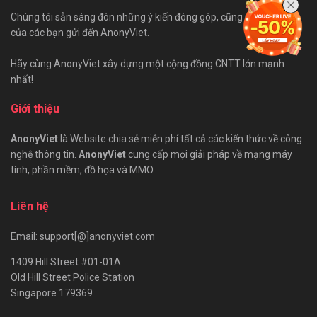
Chúng tôi sẵn sàng đón những ý kiến đóng góp, cũng như bài viết
của các bạn gửi đến AnonyViet.
Hãy cùng AnonyViet xây dựng một cộng đồng CNTT lớn mạnh
nhất!
Giới thiệu
AnonyViet
là Website chia sẻ miễn phí tất cả các kiến thức về công
nghệ thông tin.
AnonyViet
cung cấp mọi giải pháp về mạng máy
tính, phần mềm, đồ họa và MMO.
Liên hệ
Email: support[@]anonyviet.com
1409 Hill Street #01-01A
Old Hill Street Police Station
Singapore 179369