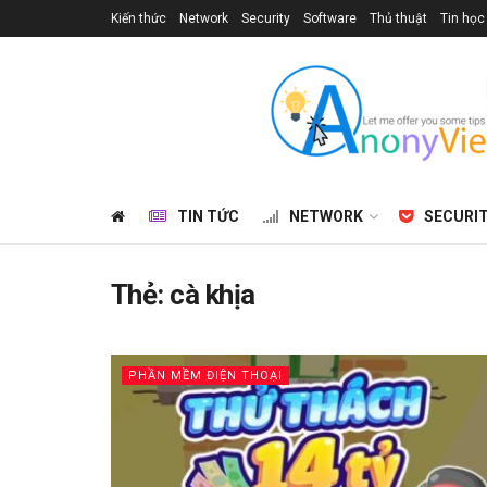
Kiến thức
Network
Security
Software
Thủ thuật
Tin học
TIN TỨC
NETWORK
SECURI
Thẻ:
cà khịa
PHẦN MỀM ĐIỆN THOẠI