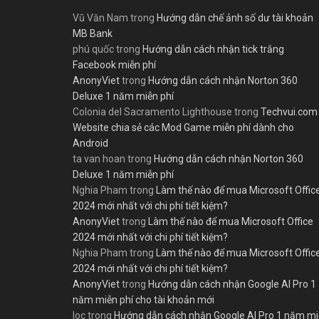
Vũ Văn Nam
trong
Hướng dẫn chế ảnh số dư tài khoản
MB Bank
phú quốc
trong
Hướng dẫn cách nhận tick trắng
Facebook miễn phí
AnonyViet
trong
Hướng dẫn cách nhận Norton 360
Deluxe 1 năm miễn phí
Colonia del Sacramento Lighthouse
trong
Techvui.com
Website chia sẻ các Mod Game miễn phí dành cho
Android
ta van hoan
trong
Hướng dẫn cách nhận Norton 360
Deluxe 1 năm miễn phí
Nghia Pham
trong
Làm thế nào để mua Microsoft Offic
2024 mới nhất với chi phí tiết kiệm?
AnonyViet
trong
Làm thế nào để mua Microsoft Office
2024 mới nhất với chi phí tiết kiệm?
Nghia Pham
trong
Làm thế nào để mua Microsoft Offic
2024 mới nhất với chi phí tiết kiệm?
AnonyViet
trong
Hướng dẫn cách nhận Google AI Pro 1
năm miễn phí cho tài khoản mới
loc
trong
Hướng dẫn cách nhận Google AI Pro 1 năm m