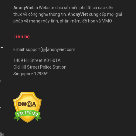
AnonyViet
là Website chia sẻ miễn phí tất cả các kiến
thức về công nghệ thông tin.
AnonyViet
cung cấp mọi giải
pháp về mạng máy tính, phần mềm, đồ họa và MMO.
Liên hệ
 –
Email: support[@]anonyviet.com
1409 Hill Street #01-01A
Old Hill Street Police Station
Singapore 179369
e
e
iễn