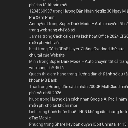
phí cho tài khoản mới
1234560987
trong
Hướng Dẫn Nhận Netflix 30 Ngày Mi
Phí Xem Phim
AnonyViet
trong
Super Dark Mode – Auto chuyển tất c
trang web sang chế độ tối
James
trong
Cách cài đặt và kích hoạt Office 2024 LTS
miễn phí vĩnh viễn
best
trong
Cách DDoS Layer 7 bằng Overload thử sức
chịu tải của Website
Minh
trong
Super Dark Mode – Auto chuyển tất cả tran
web sang chế độ tối
Quach thi diem hang
trong
Hướng dẫn chế ảnh số dư tà
khoản MB Bank
Thái
trong
Hướng dẫn cách nhận 200GB MultCloud miễ
phí mới nhất 2026
hiupc
trong
Hướng dẫn cách nhận Google AI Pro 1 năm
miễn phí cho tài khoản mới
Linh
trong
Cách hoàn thuế TNCN không cần chứng từ t
eTax Mobile
Phuong
trong
Share key bản quyền IObit Uninstaller 15