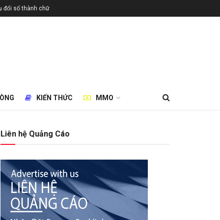
 đổi số thành chữ
HÒNG
KIẾN THỨC
MMO
Liên hệ Quảng Cáo