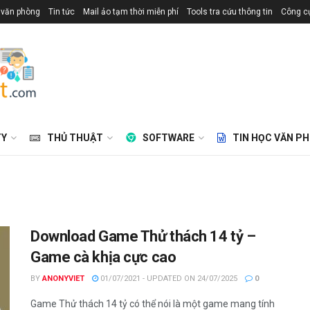
 văn phòng
Tin tức
Mail ảo tạm thời miễn phí
Tools tra cứu thông tin
Công cụ
TY
THỦ THUẬT
SOFTWARE
TIN HỌC VĂN P
Download Game Thử thách 14 tỷ –
Game cà khịa cực cao
BY
ANONYVIET
01/07/2021 - UPDATED ON 24/07/2025
0
Game Thử thách 14 tỷ có thể nói là một game mang tính