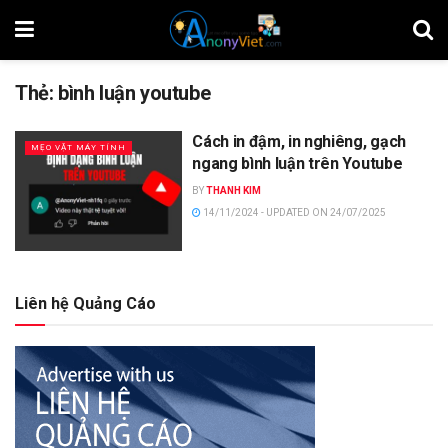
Thẻ:
bình luận youtube
Cách in đậm, in nghiêng, gạch
MẸO VẶT MÁY TÍNH
ngang bình luận trên Youtube
BY
THANH KIM
14/11/2024 - UPDATED ON 24/07/2025
Liên hệ Quảng Cáo