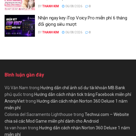
BY
THANH KIM
06/08/2026
0
Nhận ngay key iTop Voicy Pro miễn phí 6 tháng
đổi giọng siêu mượt
BY
THANH KIM
06/08/2026
0
Bình luận gần đây
Vũ Văn Nam
trong
Hướng dẫn chế ảnh số dư tài khoản MB Bank
phú quốc
trong
Hướng dẫn cách nhận tick trắng Facebook miễn phí
AnonyViet
trong
Hướng dẫn cách nhận Norton 360 Deluxe 1 năm
miễn phí
Colonia del Sacramento Lighthouse
trong
Techvui.com – Website
chia sẻ các Mod Game miễn phí dành cho Android
ta van hoan
trong
Hướng dẫn cách nhận Norton 360 Deluxe 1 năm
miễn phí