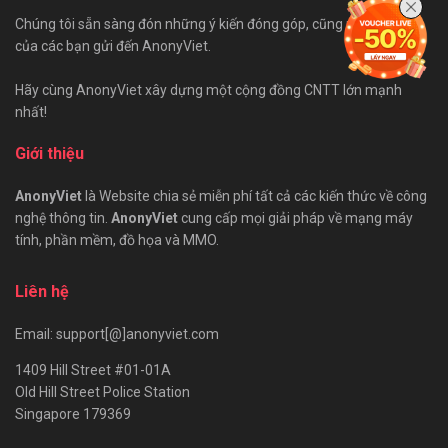
Chúng tôi sẵn sàng đón những ý kiến đóng góp, cũng như bài viết
của các bạn gửi đến AnonyViet.
Hãy cùng AnonyViet xây dựng một cộng đồng CNTT lớn mạnh
nhất!
Giới thiệu
AnonyViet
là Website chia sẻ miễn phí tất cả các kiến thức về công
nghệ thông tin.
AnonyViet
cung cấp mọi giải pháp về mạng máy
tính, phần mềm, đồ họa và MMO.
Liên hệ
Email: support[@]anonyviet.com
1409 Hill Street #01-01A
Old Hill Street Police Station
Singapore 179369