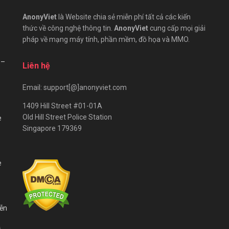
AnonyViet
là Website chia sẻ miễn phí tất cả các kiến
thức về công nghệ thông tin.
AnonyViet
cung cấp mọi giải
pháp về mạng máy tính, phần mềm, đồ họa và MMO.
 –
Liên hệ
Email: support[@]anonyviet.com
1409 Hill Street #01-01A
Old Hill Street Police Station
e
Singapore 179369
e
iễn