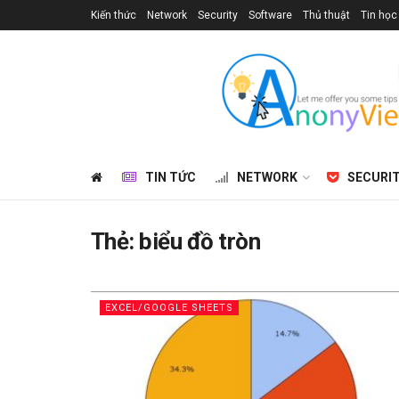
Kiến thức
Network
Security
Software
Thủ thuật
Tin học
TIN TỨC
NETWORK
SECURI
Thẻ:
biểu đồ tròn
EXCEL/GOOGLE SHEETS