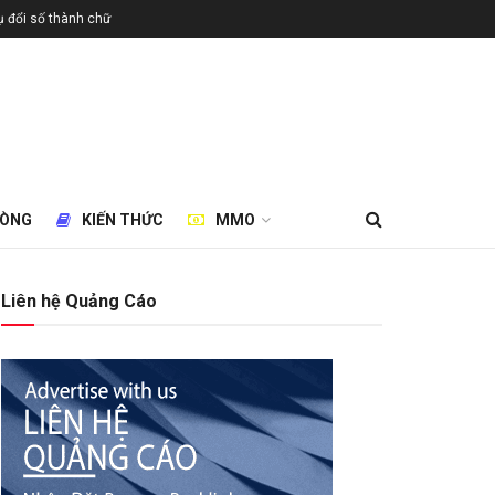
 đổi số thành chữ
HÒNG
KIẾN THỨC
MMO
Liên hệ Quảng Cáo