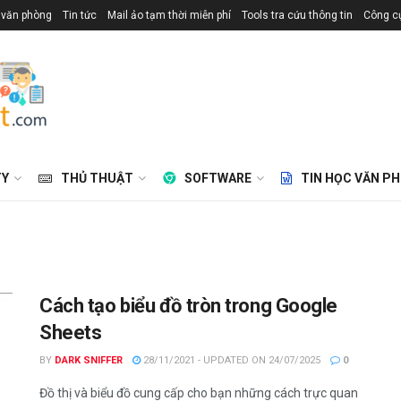
 văn phòng
Tin tức
Mail ảo tạm thời miễn phí
Tools tra cứu thông tin
Công cụ
TY
THỦ THUẬT
SOFTWARE
TIN HỌC VĂN P
Cách tạo biểu đồ tròn trong Google
Sheets
BY
DARK SNIFFER
28/11/2021 - UPDATED ON 24/07/2025
0
Đồ thị và biểu đồ cung cấp cho bạn những cách trực quan