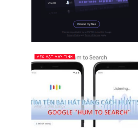
MẸO VẶT MÁY TÍNH