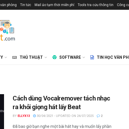
 văn phòng
Tin tức
Mail ảo tạm thời miễn phí
Tools tra cứu thông tin
Công cụ
TY
THỦ THUẬT
SOFTWARE
TIN HỌC VĂN P
Cách dùng Vocalremover tách nhạc
ra khỏi giọng hát lấy Beat
BY
ELLYX13
30/04/2021 - UPDATED ON 24/07/2025
2
Đã bao giờ bạn nghe một bài hát hay và muốn lấy phần