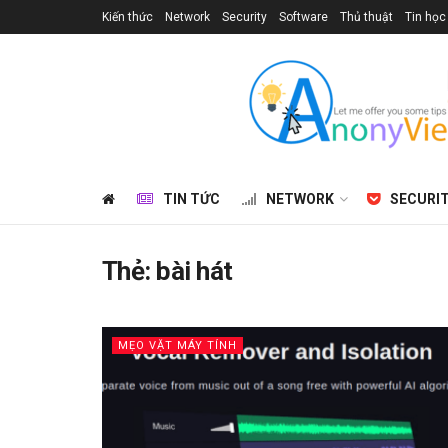
Kiến thức
Network
Security
Software
Thủ thuật
Tin học
TIN TỨC
NETWORK
SECURI
Thẻ:
bài hát
MẸO VẶT MÁY TÍNH