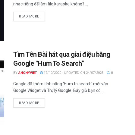
nhạc riêng để làm file karaoke không? ...
DETAILS
READ MORE
Tìm Tên Bài hát qua giai điệu bằng
Google “Hum To Search”
BY
ANONYVIET
17/10/2020 - UPDATED ON 24/07/2025
0
Google đã thêm tính năng ‘Hum to search‘ mới vào
Google Widget và Trợ lý Google. Bây giờ bạn có ...
DETAILS
READ MORE