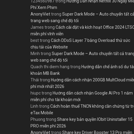
1234560987
trong
Hướng Dẫn Nhận Netflix 30 Ngày Mi
Phí Xem Phim
AnonyViet
trong
Super Dark Mode – Auto chuyển tất c
trang web sang chế độ tối
James
trong
Cách cài đặt và kích hoạt Office 2024 LTS
miễn phí vĩnh viễn
best
trong
Cách DDoS Layer 7 bằng Overload thử sức
chịu tải của Website
Minh
trong
Super Dark Mode – Auto chuyển tất cả tran
web sang chế độ tối
Quach thi diem hang
trong
Hướng dẫn chế ảnh số dư tà
khoản MB Bank
Thái
trong
Hướng dẫn cách nhận 200GB MultCloud miễ
phí mới nhất 2026
hiupc
trong
Hướng dẫn cách nhận Google AI Pro 1 năm
miễn phí cho tài khoản mới
Linh
trong
Cách hoàn thuế TNCN không cần chứng từ t
eTax Mobile
Phuong
trong
Share key bản quyền IObit Uninstaller 15
PRO miễn phí 2026
AnonyViet
trong
Share key Driver Booster 13 Pro miễn