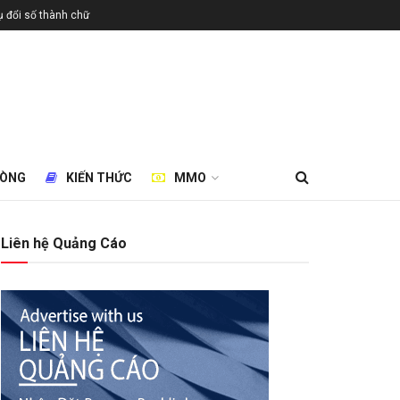
 đổi số thành chữ
HÒNG
KIẾN THỨC
MMO
Liên hệ Quảng Cáo