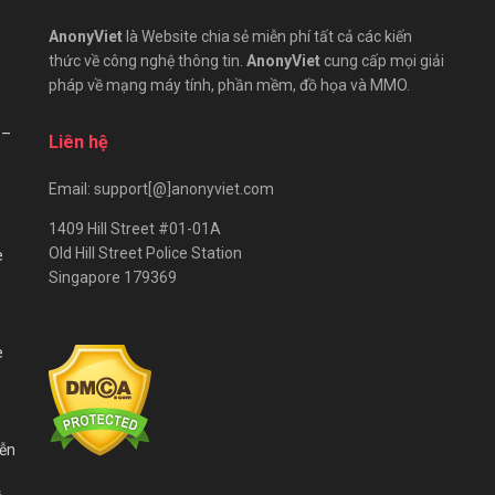
AnonyViet
là Website chia sẻ miễn phí tất cả các kiến
thức về công nghệ thông tin.
AnonyViet
cung cấp mọi giải
pháp về mạng máy tính, phần mềm, đồ họa và MMO.
 –
Liên hệ
Email: support[@]anonyviet.com
1409 Hill Street #01-01A
Old Hill Street Police Station
e
Singapore 179369
e
iễn