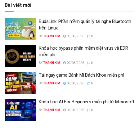
Bài viết mới
BudsLink: Phần mềm quản lý tai nghe Bluetooth
trên Linux
BY
THANH KIM
09/08/2026
0
Khóa học bypass phần mềm diệt virus và EDR
miễn phí
BY
THANH KIM
09/08/2026
0
Tải ngay game Bánh Mì Bách Khoa miễn phí
BY
THANH KIM
08/08/2026
0
Khóa học AI For Beginners miễn phí từ Microsoft
BY
THANH KIM
07/08/2026
0