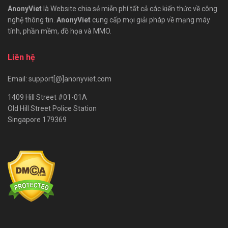
AnonyViet
là Website chia sẻ miễn phí tất cả các kiến thức về công
nghệ thông tin.
AnonyViet
cung cấp mọi giải pháp về mạng máy
tính, phần mềm, đồ họa và MMO.
Liên hệ
Email: support[@]anonyviet.com
1409 Hill Street #01-01A
Old Hill Street Police Station
Singapore 179369