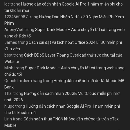
loc
trong
Hướng dẫn cách nhận Google AI Pro 1 năm miễn phí cho
tài khoản mới
1234560987
trong
Hướng Dẫn Nhận Netflix 30 Ngày Miễn Phí Xem
Phim
AnonyViet
trong
Super Dark Mode – Auto chuyển tất cả trang web
sang chế độ tối
James
trong
Cách cài đặt và kích hoạt Office 2024 LTSC miễn phí
vĩnh viễn
best
trong
Cách DDoS Layer 7 bằng Overload thử sức chịu tải của
Website
Minh
trong
Super Dark Mode – Auto chuyển tất cả trang web sang
chế độ tối
Quach thi diem hang
trong
Hướng dẫn chế ảnh số dư tài khoản MB
Bank
Thái
trong
Hướng dẫn cách nhận 200GB MultCloud miễn phí mới
nhất 2026
hiupc
trong
Hướng dẫn cách nhận Google AI Pro 1 năm miễn phí
cho tài khoản mới
Linh
trong
Cách hoàn thuế TNCN không cần chứng từ trên eTax
Mobile