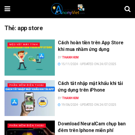
Thẻ:
app store
Cách hoàn tiền trên App Store
MẸO VẶT MÁY TÍNH
khi mua nhầm ứng dụng
BY
THANH KIM
15/11/2024 - UPDATED ON 24/07/2025
Cách tắt nhập mật khẩu khi tải
PHẦN MỀM ĐIỆN THOẠI
ứng dụng trên iPhone
BY
THANH KIM
19/06/2024 - UPDATED ON 24/07/2025
Download NeuralCam chụp ban
PHẦN MỀM ĐIỆN THOẠI
đêm trên Iphone miễn phí