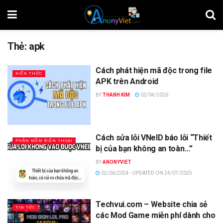
Thẻ:
apk
Cách phát hiện mã độc trong file
KIẾN THỨC
APK trên Android
BY
THANH KIM
02/04/2026
Cách sửa lỗi VNeID báo lỗi “Thiết
PHẦN MỀM ĐIỆN THOẠI
bị của bạn không an toàn…”
BY
ANONYVIET
02/06/2024 - UPDATED ON 24/07/2025
Techvui.com – Website chia sẻ
TIN TỨC
các Mod Game miễn phí dành cho