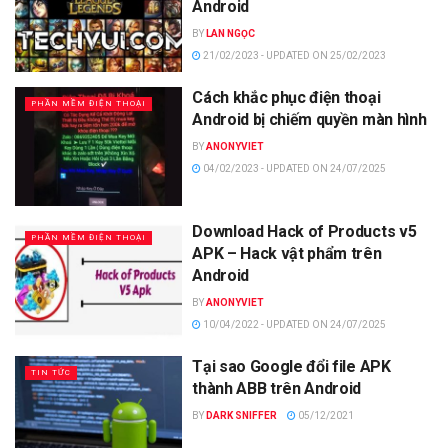
Android
BY
LAN NGỌC
21/02/2023 - UPDATED ON 25/02/2023
Cách khắc phục điện thoại
PHẦN MỀM ĐIỆN THOẠI
Android bị chiếm quyền màn hình
BY
ANONYVIET
04/02/2023 - UPDATED ON 24/07/2025
Download Hack of Products v5
PHẦN MỀM ĐIỆN THOẠI
APK – Hack vật phẩm trên
Android
BY
ANONYVIET
10/04/2022 - UPDATED ON 24/07/2025
Tại sao Google đổi file APK
TIN TỨC
thành ABB trên Android
BY
DARK SNIFFER
05/12/2021