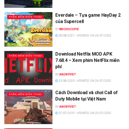
Everdale – Tựa game HayDay 2
PHẦN MỀM ĐIỆN THOẠI
của Supercell
BY
WDCHOCOPIE
28/08/2021 - UPDATED ON 24/07/2025
Download Netflix MOD APK
PHẦN MỀM ĐIỆN THOẠI
7.68.4 – Xem phim NetFlix miễn
phí
BY
ANONYVIET
23/08/2020 - UPDATED ON 24/07/2025
Cách Download và chơi Call of
PHẦN MỀM ĐIỆN THOẠI
Duty Mobile tại Việt Nam
BY
ANONYVIET
07/07/2019 - UPDATED ON 25/07/2025