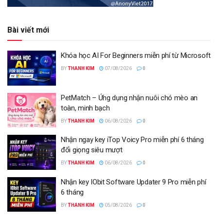
Bài viết mới
Khóa học AI For Beginners miễn phí từ Microsoft
BY
THANH KIM
07/08/2026
0
PetMatch – Ứng dụng nhận nuôi chó mèo an
toàn, minh bạch
BY
THANH KIM
06/08/2026
0
Nhận ngay key iTop Voicy Pro miễn phí 6 tháng
đổi giọng siêu mượt
BY
THANH KIM
06/08/2026
0
Nhận key IObit Software Updater 9 Pro miễn phí
6 tháng
BY
THANH KIM
05/08/2026
0