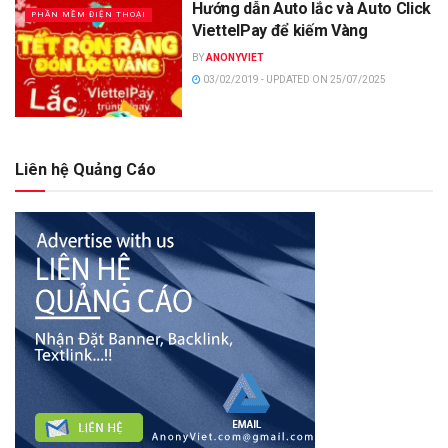
Hướng dẫn Auto lắc và Auto Click
PHẦN MỀM ĐIỆN THOẠI
ViettelPay để kiếm Vàng
BY
ANONYVIET
03/02/2019 - UPDATED ON 25/07/2025
Liên hệ Quảng Cáo