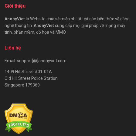
Giới thiệu
AnonyViet
là Website chia sẻ miễn phí tất cả các kiến thức về công
nghệ thông tin.
AnonyViet
cung cấp mọi giải pháp về mạng máy
tính, phần mềm, đồ họa và MMO.
Liên hệ
Email: support[@]anonyviet.com
1409 Hill Street #01-01A
Old Hill Street Police Station
Singapore 179369