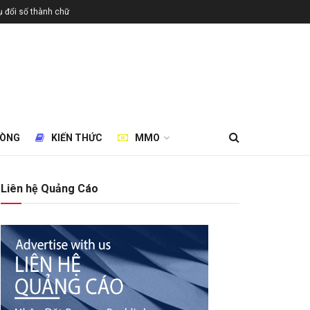
 đổi số thành chữ
HÒNG
KIẾN THỨC
MMO
Liên hệ Quảng Cáo