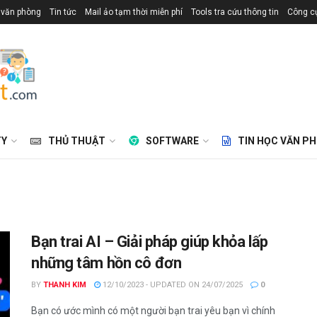
 văn phòng
Tin tức
Mail ảo tạm thời miễn phí
Tools tra cứu thông tin
Công cụ
TY
THỦ THUẬT
SOFTWARE
TIN HỌC VĂN P
Bạn trai AI – Giải pháp giúp khỏa lấp
những tâm hồn cô đơn
BY
THANH KIM
12/10/2023 - UPDATED ON 24/07/2025
0
Bạn có ước mình có một người bạn trai yêu bạn vì chính