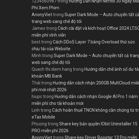
1234560987
trong
Hướng Dẫn Nhận Netflix 30 Ngày Mi
Phí Xem Phim
AnonyViet
trong
Super Dark Mode – Auto chuyển tất c
trang web sang chế độ tối
James
trong
Cách cài đặt và kích hoạt Office 2024 LTS
miễn phí vĩnh viễn
best
trong
Cách DDoS Layer 7 bằng Overload thử sức
chịu tải của Website
Minh
trong
Super Dark Mode – Auto chuyển tất cả tran
web sang chế độ tối
Quach thi diem hang
trong
Hướng dẫn chế ảnh số dư tà
khoản MB Bank
Thái
trong
Hướng dẫn cách nhận 200GB MultCloud miễ
phí mới nhất 2026
hiupc
trong
Hướng dẫn cách nhận Google AI Pro 1 năm
miễn phí cho tài khoản mới
Linh
trong
Cách hoàn thuế TNCN không cần chứng từ t
eTax Mobile
Phuong
trong
Share key bản quyền IObit Uninstaller 15
PRO miễn phí 2026
AnonyViet
trong
Share key Driver Booster 13 Pro miễn