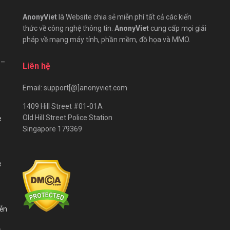
AnonyViet
là Website chia sẻ miễn phí tất cả các kiến
thức về công nghệ thông tin.
AnonyViet
cung cấp mọi giải
pháp về mạng máy tính, phần mềm, đồ họa và MMO.
 –
Liên hệ
Email: support[@]anonyviet.com
1409 Hill Street #01-01A
Old Hill Street Police Station
e
Singapore 179369
e
iễn