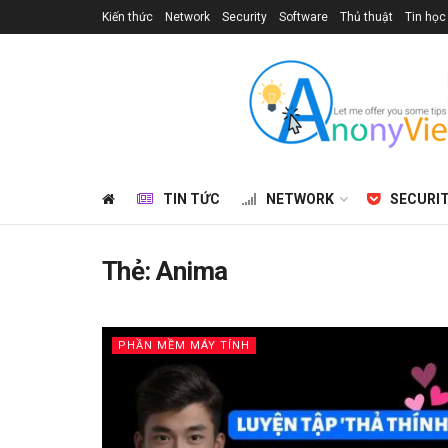
Kiến thức
Network
Security
Software
Thủ thuật
Tin học
TIN TỨC
NETWORK
SECURI
Thẻ:
Anima
PHẦN MỀM MÁY TÍNH