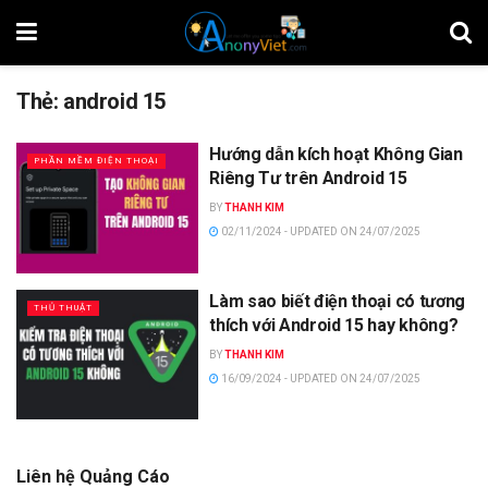
Thẻ:
android 15
Hướng dẫn kích hoạt Không Gian
PHẦN MỀM ĐIỆN THOẠI
Riêng Tư trên Android 15
BY
THANH KIM
02/11/2024 - UPDATED ON 24/07/2025
Làm sao biết điện thoại có tương
THỦ THUẬT
thích với Android 15 hay không?
BY
THANH KIM
16/09/2024 - UPDATED ON 24/07/2025
Liên hệ Quảng Cáo