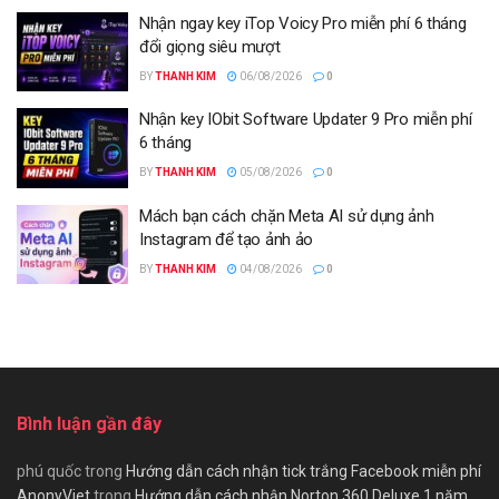
Nhận ngay key iTop Voicy Pro miễn phí 6 tháng
đổi giọng siêu mượt
BY
THANH KIM
06/08/2026
0
Nhận key IObit Software Updater 9 Pro miễn phí
6 tháng
BY
THANH KIM
05/08/2026
0
Mách bạn cách chặn Meta AI sử dụng ảnh
Instagram để tạo ảnh ảo
BY
THANH KIM
04/08/2026
0
Bình luận gần đây
phú quốc
trong
Hướng dẫn cách nhận tick trắng Facebook miễn phí
AnonyViet
trong
Hướng dẫn cách nhận Norton 360 Deluxe 1 năm