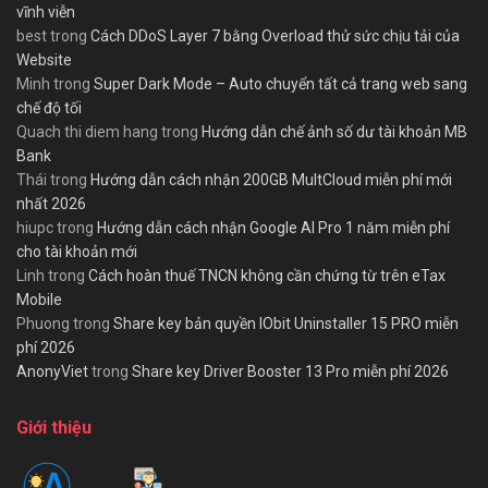
vĩnh viễn
best
trong
Cách DDoS Layer 7 bằng Overload thử sức chịu tải của
Website
Minh
trong
Super Dark Mode – Auto chuyển tất cả trang web sang
chế độ tối
Quach thi diem hang
trong
Hướng dẫn chế ảnh số dư tài khoản MB
Bank
Thái
trong
Hướng dẫn cách nhận 200GB MultCloud miễn phí mới
nhất 2026
hiupc
trong
Hướng dẫn cách nhận Google AI Pro 1 năm miễn phí
cho tài khoản mới
Linh
trong
Cách hoàn thuế TNCN không cần chứng từ trên eTax
Mobile
Phuong
trong
Share key bản quyền IObit Uninstaller 15 PRO miễn
phí 2026
AnonyViet
trong
Share key Driver Booster 13 Pro miễn phí 2026
Giới thiệu