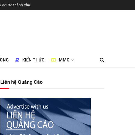
 đổi số thành chữ
HÒNG
KIẾN THỨC
MMO
Liên hệ Quảng Cáo