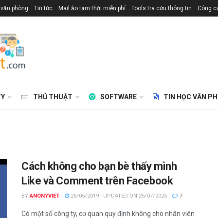
 văn phòng
Tin tức
Mail ảo tạm thời miễn phí
Tools tra cứu thông tin
Công cụ
TY
THỦ THUẬT
SOFTWARE
TIN HỌC VĂN P
Cách không cho bạn bè thấy mình
Like và Comment trên Facebook
BY
ANONYVIET
26/05/2019 - UPDATED ON 25/07/2025
7
Có một số công ty, cơ quan quy định không cho nhân viên