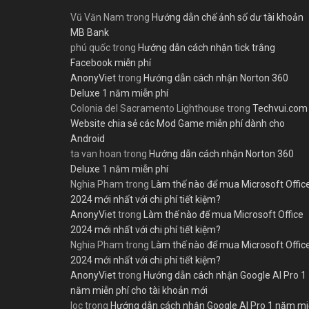
Vũ Văn Nam
trong
Hướng dẫn chế ảnh số dư tài khoản
MB Bank
phú quốc
trong
Hướng dẫn cách nhận tick trắng
Facebook miễn phí
AnonyViet
trong
Hướng dẫn cách nhận Norton 360
Deluxe 1 năm miễn phí
Colonia del Sacramento Lighthouse
trong
Techvui.com
Website chia sẻ các Mod Game miễn phí dành cho
Android
ta van hoan
trong
Hướng dẫn cách nhận Norton 360
Deluxe 1 năm miễn phí
Nghia Pham
trong
Làm thế nào để mua Microsoft Offic
2024 mới nhất với chi phí tiết kiệm?
AnonyViet
trong
Làm thế nào để mua Microsoft Office
2024 mới nhất với chi phí tiết kiệm?
Nghia Pham
trong
Làm thế nào để mua Microsoft Offic
2024 mới nhất với chi phí tiết kiệm?
AnonyViet
trong
Hướng dẫn cách nhận Google AI Pro 1
năm miễn phí cho tài khoản mới
loc
trong
Hướng dẫn cách nhận Google AI Pro 1 năm m