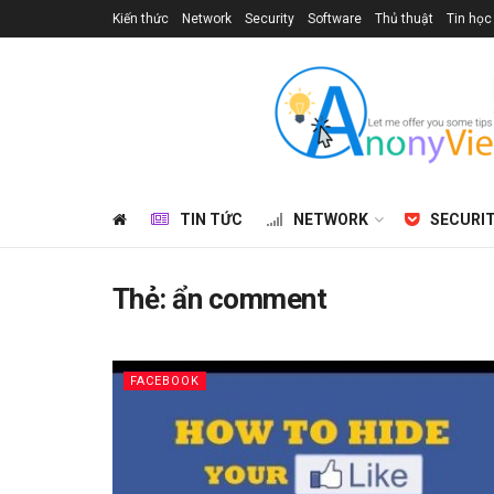
Kiến thức
Network
Security
Software
Thủ thuật
Tin học
TIN TỨC
NETWORK
SECURI
Thẻ:
ẩn comment
FACEBOOK