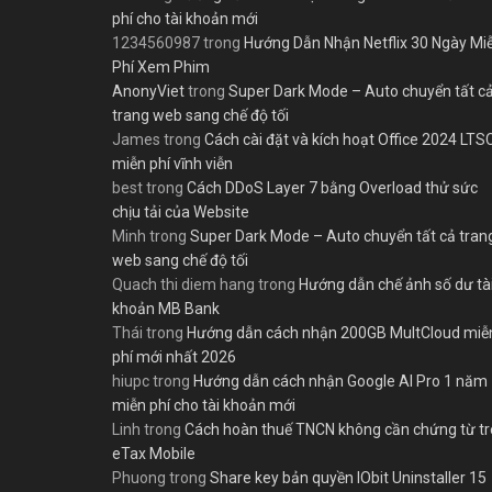
phí cho tài khoản mới
1234560987
trong
Hướng Dẫn Nhận Netflix 30 Ngày Mi
Phí Xem Phim
AnonyViet
trong
Super Dark Mode – Auto chuyển tất c
trang web sang chế độ tối
James
trong
Cách cài đặt và kích hoạt Office 2024 LTS
miễn phí vĩnh viễn
best
trong
Cách DDoS Layer 7 bằng Overload thử sức
chịu tải của Website
Minh
trong
Super Dark Mode – Auto chuyển tất cả tran
web sang chế độ tối
Quach thi diem hang
trong
Hướng dẫn chế ảnh số dư tà
khoản MB Bank
Thái
trong
Hướng dẫn cách nhận 200GB MultCloud miễ
phí mới nhất 2026
hiupc
trong
Hướng dẫn cách nhận Google AI Pro 1 năm
miễn phí cho tài khoản mới
Linh
trong
Cách hoàn thuế TNCN không cần chứng từ t
eTax Mobile
Phuong
trong
Share key bản quyền IObit Uninstaller 15