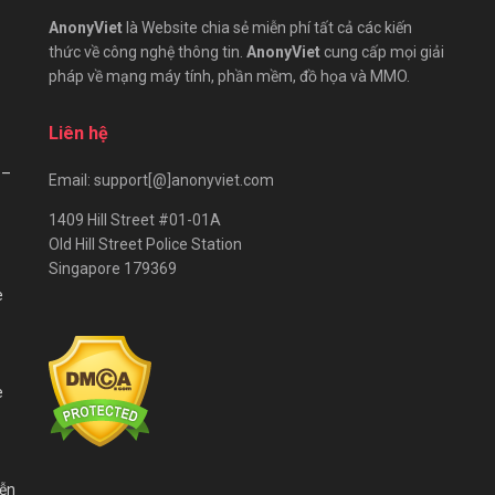
AnonyViet
là Website chia sẻ miễn phí tất cả các kiến
thức về công nghệ thông tin.
AnonyViet
cung cấp mọi giải
pháp về mạng máy tính, phần mềm, đồ họa và MMO.
Liên hệ
 –
Email: support[@]anonyviet.com
1409 Hill Street #01-01A
Old Hill Street Police Station
Singapore 179369
e
e
iễn