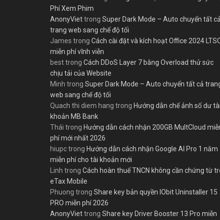
Phí Xem Phim
AnonyViet
trong
Super Dark Mode – Auto chuyển tất c
trang web sang chế độ tối
James
trong
Cách cài đặt và kích hoạt Office 2024 LTS
miễn phí vĩnh viễn
best
trong
Cách DDoS Layer 7 bằng Overload thử sức
chịu tải của Website
Minh
trong
Super Dark Mode – Auto chuyển tất cả tran
web sang chế độ tối
Quach thi diem hang
trong
Hướng dẫn chế ảnh số dư tà
khoản MB Bank
Thái
trong
Hướng dẫn cách nhận 200GB MultCloud miễ
phí mới nhất 2026
hiupc
trong
Hướng dẫn cách nhận Google AI Pro 1 năm
miễn phí cho tài khoản mới
Linh
trong
Cách hoàn thuế TNCN không cần chứng từ t
eTax Mobile
Phuong
trong
Share key bản quyền IObit Uninstaller 15
PRO miễn phí 2026
AnonyViet
trong
Share key Driver Booster 13 Pro miễn