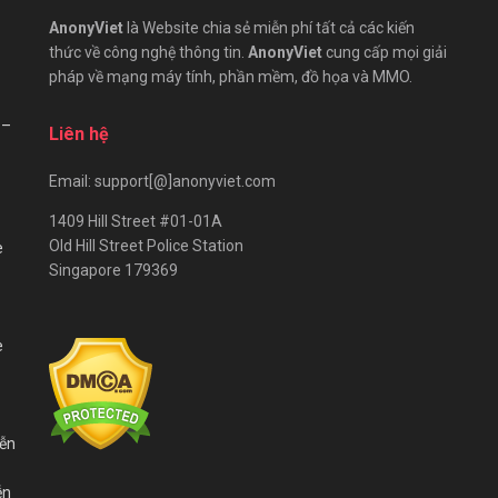
AnonyViet
là Website chia sẻ miễn phí tất cả các kiến
thức về công nghệ thông tin.
AnonyViet
cung cấp mọi giải
pháp về mạng máy tính, phần mềm, đồ họa và MMO.
 –
Liên hệ
Email: support[@]anonyviet.com
1409 Hill Street #01-01A
Old Hill Street Police Station
e
Singapore 179369
e
iễn
ễn