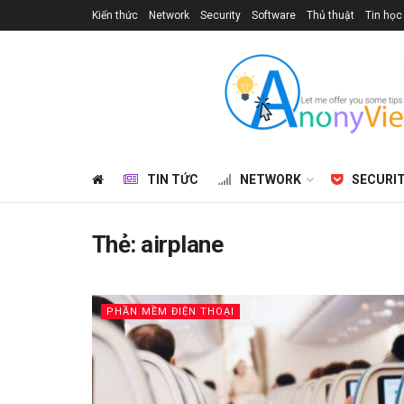
Kiến thức
Network
Security
Software
Thủ thuật
Tin học
TIN TỨC
NETWORK
SECURI
Thẻ:
airplane
PHẦN MỀM ĐIỆN THOẠI