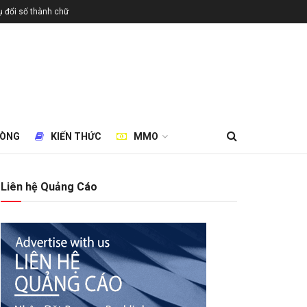
 đổi số thành chữ
HÒNG
KIẾN THỨC
MMO
Liên hệ Quảng Cáo