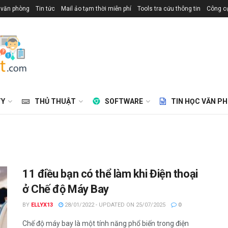
 văn phòng
Tin tức
Mail ảo tạm thời miễn phí
Tools tra cứu thông tin
Công cụ
TY
THỦ THUẬT
SOFTWARE
TIN HỌC VĂN P
11 điều bạn có thể làm khi Điện thoại
ở Chế độ Máy Bay
BY
ELLYX13
28/01/2022 - UPDATED ON 25/07/2025
0
Chế độ máy bay là một tính năng phổ biến trong điện