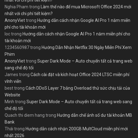
nhất với chi phí tiết kiệm?
Nghia Pham
trong
Làm thế nào để mua Microsoft Office 2024 mới
nhất với chi phí tiết kiệm?
AnonyViet
trong
Hướng dẫn cách nhận Google AI Pro 1 năm miễn
phí cho tài khoản mới
loc
trong
Hướng dẫn cách nhận Google AI Pro 1 năm miễn phí cho
tài khoản mới
1234560987
trong
Hướng Dẫn Nhận Netflix 30 Ngày Miễn Phí Xem
Phim
AnonyViet
trong
Super Dark Mode – Auto chuyển tất cả trang web
sang chế độ tối
James
trong
Cách cài đặt và kích hoạt Office 2024 LTSC miễn phí
vĩnh viễn
best
trong
Cách DDoS Layer 7 bằng Overload thử sức chịu tải của
Website
Minh
trong
Super Dark Mode – Auto chuyển tất cả trang web sang
chế độ tối
Quach thi diem hang
trong
Hướng dẫn chế ảnh số dư tài khoản MB
Bank
Thái
trong
Hướng dẫn cách nhận 200GB MultCloud miễn phí mới
nhất 2026