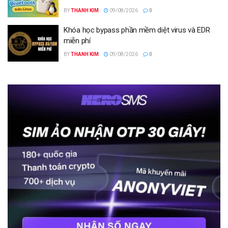
BY
THANH KIM
09/08/2026
0
Khóa học bypass phần mềm diệt virus và EDR
miễn phí
BY
THANH KIM
09/08/2026
0