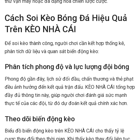
thử vận may hoặc đa dạng hóa chiến lược cược.
Cách Soi Kèo Bóng Đá Hiệu Quả
Trên KÈO NHÀ CÁI
Để soi kèo thành công, người chơi cần kết hợp thống kê,
phân tích dữ liệu và quan sát biến động kèo:
Phân tích phong độ và lực lượng đội bóng
Phong độ gần đây, lịch sử đối đầu, chấn thương và thẻ phạt
đều ảnh hưởng đến kết quả trận đấu. KÈO NHÀ CÁI tổng hợp
đầy đủ thông tin này, giúp người chơi đánh giá sức mạnh
thực tế của các đội, từ đó dự đoán kết quả chính xác hơn.
Theo dõi biến động kèo
Biểu đồ biến động kèo trên KÈO NHÀ CÁI cho thấy tỷ lệ
cược thay đổi theo thời gian. Khi thấy kèo thay đổi liên tục,