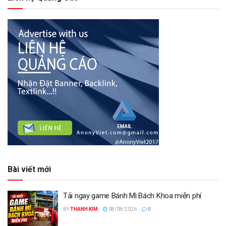
Bài viết mới
Tải ngay game Bánh Mì Bách Khoa miễn phí
BY
THANH KIM
08/08/2026
0