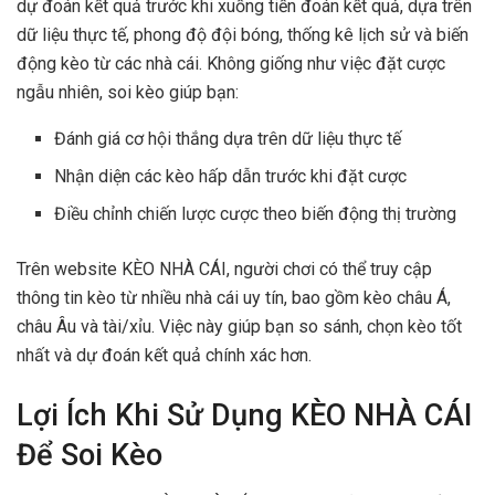
dự đoán kết quả trước khi xuống tiền đoán kết quả, dựa trên
dữ liệu thực tế, phong độ đội bóng, thống kê lịch sử và biến
động kèo từ các nhà cái. Không giống như việc đặt cược
ngẫu nhiên, soi kèo giúp bạn:
Đánh giá cơ hội thắng dựa trên dữ liệu thực tế
Nhận diện các kèo hấp dẫn trước khi đặt cược
Điều chỉnh chiến lược cược theo biến động thị trường
Trên website KÈO NHÀ CÁI, người chơi có thể truy cập
thông tin kèo từ nhiều nhà cái uy tín, bao gồm kèo châu Á,
châu Âu và tài/xỉu. Việc này giúp bạn so sánh, chọn kèo tốt
nhất và dự đoán kết quả chính xác hơn.
Lợi Ích Khi Sử Dụng KÈO NHÀ CÁI
Để Soi Kèo