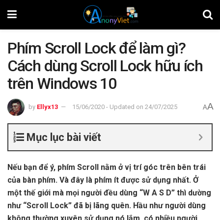
Phím Scroll Lock để làm gì?
Cách dùng Scroll Lock hữu ích
trên Windows 10
A
by
Ellyx13
15/06/2020 - Updated on 24/07/2025
A
Mục lục bài viết
Nếu bạn để ý, phím Scroll nằm ở vị trí góc trên bên trái
của bàn phím. Và đây là phím ít được sử dụng nhất. Ở
một thế giới mà mọi người đều dùng “W A S D” thì dường
như “Scroll Lock” đã bị lãng quên. Hầu như người dùng
không thường xuyên sử dụng nó lắm, có nhiều người