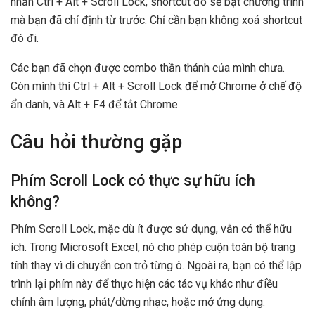
nhấn Ctrl + Alt + Scroll Lock, shortcut đó sẽ bật chương trình
mà bạn đã chỉ định từ trước. Chỉ cần bạn không xoá shortcut
đó đi.
Các bạn đã chọn được combo thần thánh của mình chưa.
Còn mình thì Ctrl + Alt + Scroll Lock để mở Chrome ở chế độ
ẩn danh, và Alt + F4 để tắt Chrome.
Câu hỏi thường gặp
Phím Scroll Lock có thực sự hữu ích
không?
Phím Scroll Lock, mặc dù ít được sử dụng, vẫn có thể hữu
ích. Trong Microsoft Excel, nó cho phép cuộn toàn bộ trang
tính thay vì di chuyển con trỏ từng ô. Ngoài ra, bạn có thể lập
trình lại phím này để thực hiện các tác vụ khác như điều
chỉnh âm lượng, phát/dừng nhạc, hoặc mở ứng dụng.