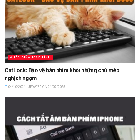
PHẦN MỀM MÁY TÍNH
CatLock: Bảo vệ bàn phím khỏi những chú mèo
nghịch ngợm
04/10/2024 - UPDATED ON 24/07/2025