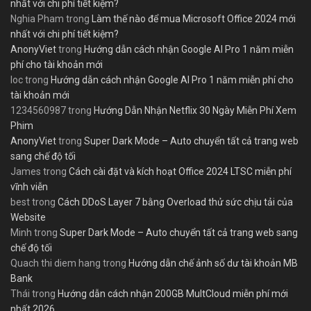
nhất với chi phí tiết kiệm?
Nghia Pham
trong
Làm thế nào để mua Microsoft Office 2024 mới
nhất với chi phí tiết kiệm?
AnonyViet
trong
Hướng dẫn cách nhận Google AI Pro 1 năm miễn
phí cho tài khoản mới
loc
trong
Hướng dẫn cách nhận Google AI Pro 1 năm miễn phí cho
tài khoản mới
1234560987
trong
Hướng Dẫn Nhận Netflix 30 Ngày Miễn Phí Xem
Phim
AnonyViet
trong
Super Dark Mode – Auto chuyển tất cả trang web
sang chế độ tối
James
trong
Cách cài đặt và kích hoạt Office 2024 LTSC miễn phí
vĩnh viễn
best
trong
Cách DDoS Layer 7 bằng Overload thử sức chịu tải của
Website
Minh
trong
Super Dark Mode – Auto chuyển tất cả trang web sang
chế độ tối
Quach thi diem hang
trong
Hướng dẫn chế ảnh số dư tài khoản MB
Bank
Thái
trong
Hướng dẫn cách nhận 200GB MultCloud miễn phí mới
nhất 2026