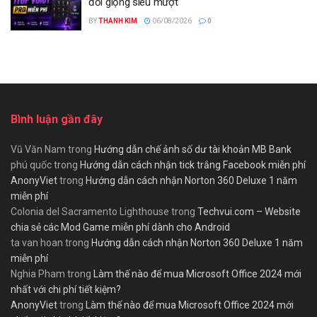
đổi giọng siêu mượt
BY
THANH KIM
06/08/2026
0
Bình luận gần đây
Vũ Văn Nam
trong
Hướng dẫn chế ảnh số dư tài khoản MB Bank
phú quốc
trong
Hướng dẫn cách nhận tick trắng Facebook miễn phí
AnonyViet
trong
Hướng dẫn cách nhận Norton 360 Deluxe 1 năm
miễn phí
Colonia del Sacramento Lighthouse
trong
Techvui.com – Website
chia sẻ các Mod Game miễn phí dành cho Android
ta van hoan
trong
Hướng dẫn cách nhận Norton 360 Deluxe 1 năm
miễn phí
Nghia Pham
trong
Làm thế nào để mua Microsoft Office 2024 mới
nhất với chi phí tiết kiệm?
AnonyViet
trong
Làm thế nào để mua Microsoft Office 2024 mới