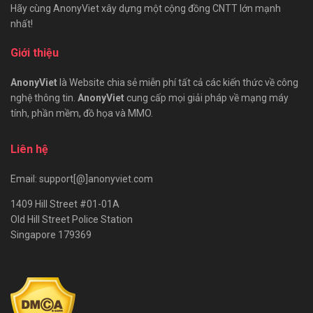
Hãy cùng AnonyViet xây dựng một cộng đồng CNTT lớn mạnh
nhất!
Giới thiệu
AnonyViet
là Website chia sẻ miễn phí tất cả các kiến thức về công
nghệ thông tin.
AnonyViet
cung cấp mọi giải pháp về mạng máy
tính, phần mềm, đồ họa và MMO.
Liên hệ
Email: support[@]anonyviet.com
1409 Hill Street #01-01A
Old Hill Street Police Station
Singapore 179369