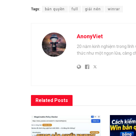
Tags:
bản quyền
full
giải nén
winrar
AnonyViet
20 năm kinh nghiệm trong lĩnh 
thức như một ngọn lửa, càng ch
Related
Posts