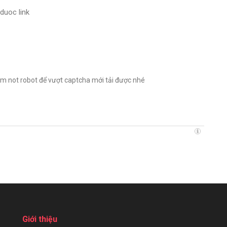
duoc link
’m not robot để vượt captcha mới tải được nhé
Giới thiệu