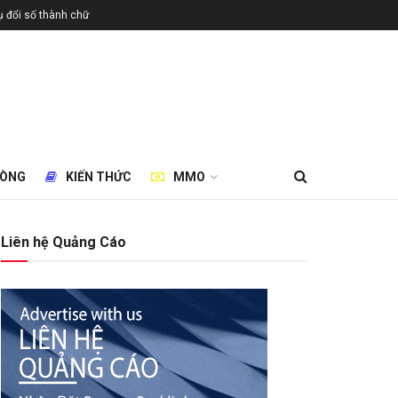
 đổi số thành chữ
HÒNG
KIẾN THỨC
MMO
Liên hệ Quảng Cáo