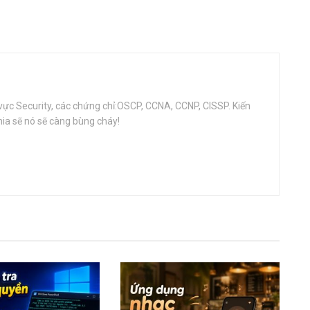
vực Security, các chứng chỉ:OSCP, CCNA, CCNP, CISSP. Kiến
ia sẽ nó sẽ càng bùng cháy!