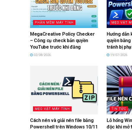
PHẦN MỀM MÁY TÍNH
MẸO VẶT M
MegaCreative Policy Checker
Hướng dẫn k
– Công cụ check bản quyền
quyền bằng
YouTube trước khi đăng
tránh bị phạ
02/08/2026
19/07/2026
MẸO VẶT MÁY TÍNH
TIN TỨC
Cách nén và giải nén file bằng
Lỗ hổng Win
Powershell trên Windows 10/11
độc khi mở f