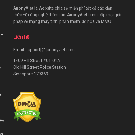
AnonyViet
là Website chia sẻ miễn phí tất cả các kiến
thức về công nghệ thông tin.
AnonyViet
cung cấp mọi giải
pháp về mạng máy tính, phần mềm, đồ họa và MMO.
 –
Liên hệ
Email: support[@]anonyviet.com
1409 Hill Street #01-01A
Old Hill Street Police Station
e
Singapore 179369
e
iễn
ễn