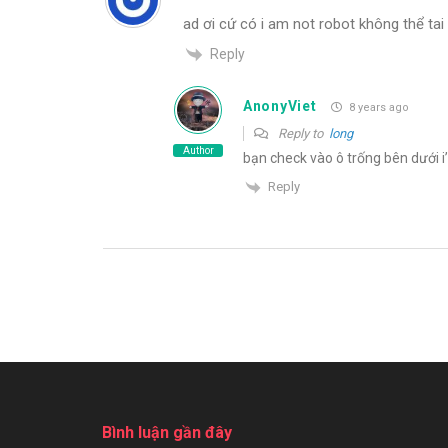
ad ơi cứ có i am not robot không thể tai 
Reply
AnonyViet
8 years ago
Reply to
long
Author
bạn check vào ô trống bên dưới i
Reply
Bình luận gần đây