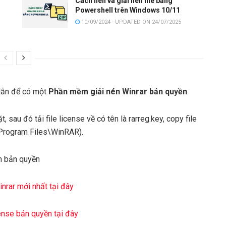
Cách nén và giải nén file bằng
Powershell trên Windows 10/11
10/09/2024 - UPDATED ON 24/07/2025
dẫn để có một
Phần mềm giải nén Winrar bản quyền
, sau đó tải file license về có tên là rarreg.key, copy file
\Program Files\WinRAR).
m bản quyền
rar mới nhất tại đây
nse bản quyền tại đây