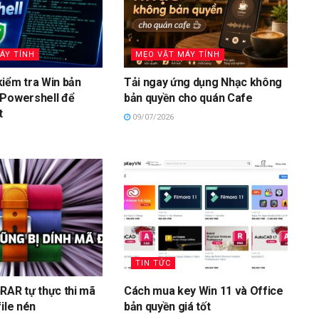
ÁY TÍNH
MẸO VẶT MÁY TÍNH
iểm tra Win bản
Tải ngay ứng dụng Nhạc không
 Powershell để
bản quyền cho quán Cafe
t
09/07/2026
TIN TỨC
RAR tự thực thi mã
Cách mua key Win 11 và Office
ile nén
bản quyền giá tốt