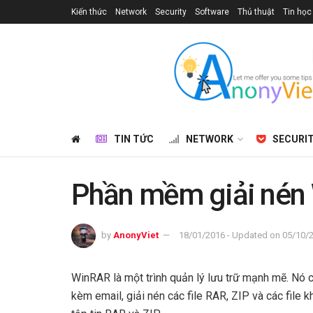
Kiến thức
Network
Security
Software
Thủ thuật
Tin học
TIN TỨC
NETWORK
SECURI
Phần mềm giải nén 
by
AnonyViet
18/01/2016 - Updated on 05/10/
WinRAR là một trình quản lý lưu trữ mạnh mẽ. Nó có
kèm email, giải nén các file RAR, ZIP và các file k