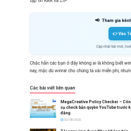
tập tin RAR và ZIP
📢
Tham gia kên
👉 Vào T
Cập nhật bài mới, too
Chắc hẵn các bạn ở đây không ai là không biết win
nay, mặc dù winrar cho chúng ta xài miễn phí, nhưn
Các bài viết liên quan
MegaCreative Policy Checker – Cô
cụ check bản quyền YouTube trước k
đăng
02/08/2026