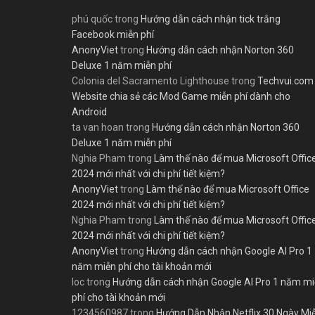
phú quốc
trong
Hướng dẫn cách nhận tick trắng
Facebook miễn phí
AnonyViet
trong
Hướng dẫn cách nhận Norton 360
Deluxe 1 năm miễn phí
Colonia del Sacramento Lighthouse
trong
Techvui.com
Website chia sẻ các Mod Game miễn phí dành cho
Android
ta van hoan
trong
Hướng dẫn cách nhận Norton 360
Deluxe 1 năm miễn phí
Nghia Pham
trong
Làm thế nào để mua Microsoft Offic
2024 mới nhất với chi phí tiết kiệm?
AnonyViet
trong
Làm thế nào để mua Microsoft Office
2024 mới nhất với chi phí tiết kiệm?
Nghia Pham
trong
Làm thế nào để mua Microsoft Offic
2024 mới nhất với chi phí tiết kiệm?
AnonyViet
trong
Hướng dẫn cách nhận Google AI Pro 1
năm miễn phí cho tài khoản mới
loc
trong
Hướng dẫn cách nhận Google AI Pro 1 năm m
phí cho tài khoản mới
1234560987
trong
Hướng Dẫn Nhận Netflix 30 Ngày Mi