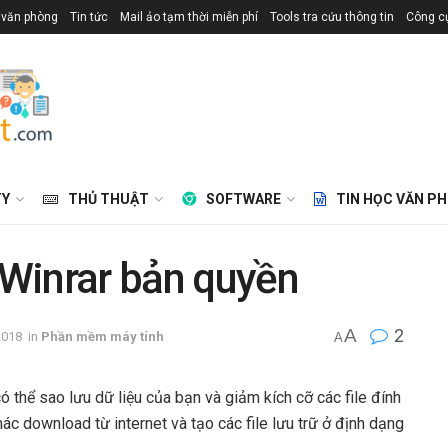
 văn phòng
Tin tức
Mail ảo tạm thời miễn phí
Tools tra cứu thông tin
Công cụ
TY
THỦ THUẬT
SOFTWARE
TIN HỌC VĂN P
Winrar bản quyền
A
2
2018
in
Phần mềm máy tính
A
 thể sao lưu dữ liệu của bạn và giảm kích cỡ các file đính
hác download từ internet và tạo các file lưu trữ ở định dạng