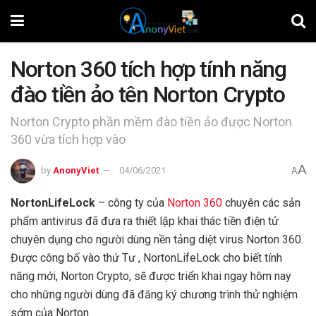
Norton 360 tích hợp tính năng
đào tiền ảo tên Norton Crypto
Norton Crypto phần mềm đào tiền ảo được Norton
360 vừa tích hợp vào
A
by
AnonyViet
04/06/2021
A
NortonLifeLock
– công ty của
Norton 360
chuyên các sản
phẩm antivirus đã đưa ra thiết lập khai thác tiền điện tử
chuyên dụng cho người dùng nền tảng diệt virus Norton 360.
Được công bố vào thứ Tư , NortonLifeLock cho biết tính
năng mới, Norton Crypto, sẽ được triển khai ngay hôm nay
cho những người dùng đã đăng ký chương trình thử nghiệm
sớm của Norton.