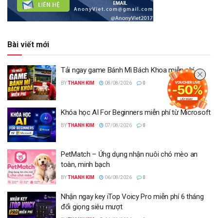
Bài viết mới
Tải ngay game Bánh Mì Bách Khoa miễn phí
BY
THANH KIM
08/08/2026
0
Khóa học AI For Beginners miễn phí từ Microsoft
BY
THANH KIM
07/08/2026
0
PetMatch – Ứng dụng nhận nuôi chó mèo an
toàn, minh bạch
BY
THANH KIM
06/08/2026
0
Nhận ngay key iTop Voicy Pro miễn phí 6 tháng
đổi giọng siêu mượt