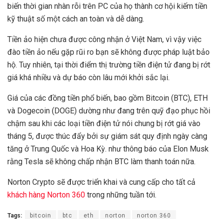
biến thời gian nhàn rỗi trên PC của họ thành cơ hội kiếm tiền
kỹ thuật số một cách an toàn và dễ dàng.
Tiền ảo hiện chưa được công nhận ở Việt Nam, vì vậy việc
đào tiền ảo nếu gặp rũi ro bạn sẽ không được pháp luật bảo
hộ. Tuy nhiên, tại thời điểm thị trường tiền điện tử đang bị rớt
giá khá nhiều và dự báo còn lâu mới khởi sắc lại.
Giá của các đồng tiền phổ biến, bao gồm Bitcoin (BTC), ETH
và Dogecoin (DOGE) dường như đang trên quỹ đạo phục hồi
chậm sau khi các loại tiền điện tử nói chung bị rớt giá vào
tháng 5, được thúc đẩy bởi sự giám sát quy định ngày càng
tăng ở Trung Quốc và Hoa Kỳ. như thông báo của Elon Musk
rằng Tesla sẽ không chấp nhận BTC làm thanh toán nữa.
Norton Crypto sẽ được triển khai và cung cấp cho tất cả
khách hàng Norton 360
trong những tuần tới.
Tags:
bitcoin
btc
eth
norton
norton 360