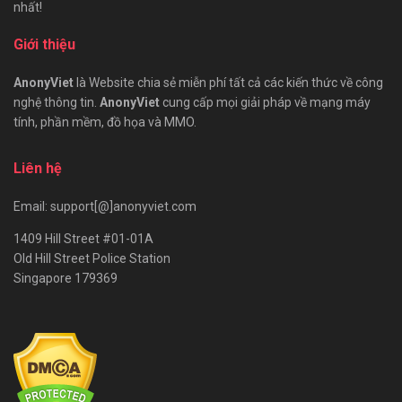
nhất!
Giới thiệu
AnonyViet
là Website chia sẻ miễn phí tất cả các kiến thức về công
nghệ thông tin.
AnonyViet
cung cấp mọi giải pháp về mạng máy
tính, phần mềm, đồ họa và MMO.
Liên hệ
Email: support[@]anonyviet.com
1409 Hill Street #01-01A
Old Hill Street Police Station
Singapore 179369