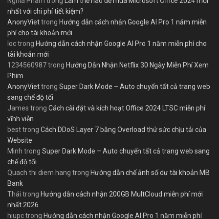
Nghia Pham
trong
Làm thế nào để mua Microsoft Office 2024 mới
nhất với chi phí tiết kiệm?
AnonyViet
trong
Hướng dẫn cách nhận Google AI Pro 1 năm miễn
phí cho tài khoản mới
loc
trong
Hướng dẫn cách nhận Google AI Pro 1 năm miễn phí cho
tài khoản mới
1234560987
trong
Hướng Dẫn Nhận Netflix 30 Ngày Miễn Phí Xem
Phim
AnonyViet
trong
Super Dark Mode – Auto chuyển tất cả trang web
sang chế độ tối
James
trong
Cách cài đặt và kích hoạt Office 2024 LTSC miễn phí
vĩnh viễn
best
trong
Cách DDoS Layer 7 bằng Overload thử sức chịu tải của
Website
Minh
trong
Super Dark Mode – Auto chuyển tất cả trang web sang
chế độ tối
Quach thi diem hang
trong
Hướng dẫn chế ảnh số dư tài khoản MB
Bank
Thái
trong
Hướng dẫn cách nhận 200GB MultCloud miễn phí mới
nhất 2026
hiupc
trong
Hướng dẫn cách nhận Google AI Pro 1 năm miễn phí