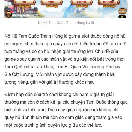
Nổ Hũ Tam Quốc Tranh Hùng Là Gì
Nổ Hũ Tam Quốc Tranh Hùng là game slot thuộc dòng nổ hũ,
nơi người chơi tham gia quay các cột biểu tượng để tạo ra tổ
hợp thắng và có cơ hội nhận giải thưởng lớn. Chủ đề của
game xoay quanh các nhân vật và sự kiện nổi bật trong thời
Tam Quốc như Tào Tháo, Lưu Bị, Quan Vũ, Trương Phi hay
Gia Cát Lượng. Mỗi nhân vật được xây dựng thành biểu
tượng riêng, gắn với giá trị thưởng khác nhau.
Điểm hấp dẫn của trò chơi không chỉ nằm ở giá trị giải
thưởng mà còn ở cách kể lại câu chuyện Tam Quốc thông qua
hình ảnh và hiệu ứng. Điều này giúp người chơi không chỉ
quay hũ đơn thuần mà còn có cảm giác đang tham gia vào
một cuộc tranh giành quyền lực giữa các thế lực.