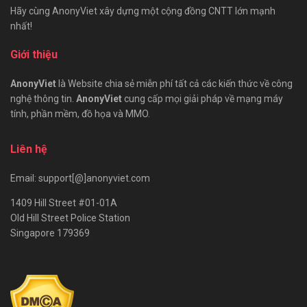
Hãy cùng AnonyViet xây dựng một cộng đồng CNTT lớn mạnh
nhất!
Giới thiệu
AnonyViet
là Website chia sẻ miễn phí tất cả các kiến thức về công
nghệ thông tin.
AnonyViet
cung cấp mọi giải pháp về mạng máy
tính, phần mềm, đồ họa và MMO.
Liên hệ
Email: support[@]anonyviet.com
1409 Hill Street #01-01A
Old Hill Street Police Station
Singapore 179369