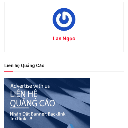
Lan Ngọc
Liên hệ Quảng Cáo