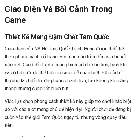
Giao Diện Và Bối Cảnh Trong
Game
Thiết Kế Mang Đậm Chất Tam Quốc
Giao diện của Nổ Hũ Tam Quốc Tranh Hùng được thiết kế
theo phong cách cổ trang, với màu sắc trầm ấm và chi tiết
sắc nét. Các biểu tượng mang hình ảnh tướng lĩnh, binh khí
và cờ hiệu được thể hiện rõ ràng, dễ nhận biết. Bối cảnh
thường là chiến trường hoặc doanh trại, tạo không khí căng
thẳng nhưng cũng rất cuốn hút.
Việc lựa chọn phong cách thiết kế này giúp trò chơi khác biệt
so với các slot mang chủ đề hiện đại. Người chơi dễ dàng bị
cuốn vào thế giới Tam Quốc ngay từ những vòng quay đầu
tiên.