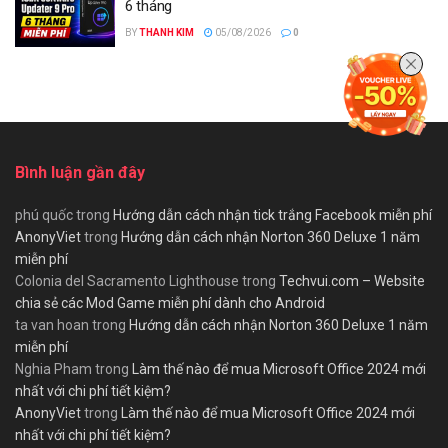
6 tháng
BY
THANH KIM
05/08/2026
0
Bình luận gần đây
phú quốc
trong
Hướng dẫn cách nhận tick trắng Facebook miễn phí
AnonyViet
trong
Hướng dẫn cách nhận Norton 360 Deluxe 1 năm
miễn phí
Colonia del Sacramento Lighthouse
trong
Techvui.com – Website
chia sẻ các Mod Game miễn phí dành cho Android
ta van hoan
trong
Hướng dẫn cách nhận Norton 360 Deluxe 1 năm
miễn phí
Nghia Pham
trong
Làm thế nào để mua Microsoft Office 2024 mới
nhất với chi phí tiết kiệm?
AnonyViet
trong
Làm thế nào để mua Microsoft Office 2024 mới
nhất với chi phí tiết kiệm?