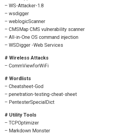
– WS-Attacker-1.8
– wsdigger
– weblogicScanner
– CMSMap CMS vulnerability scanner
– All-in-One OS command injection
– WSDigger -Web Services
# Wireless Attacks
– CommViewforWiFi
# Wordlists
– Cheatsheet-God
– penetration-testing-cheat-sheet
– PentesterSpecialDict
# Utility Tools
– TCPOptimizer
– Markdown Monster