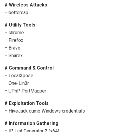
# Wireless Attacks
– bettercap
# Utility Tools
– chrome
– Firefox
– Brave
– Sharex
# Command & Control
– LocalXpose
– One-Lin3r
– UPnP PortMapper
# Exploitation Tools
– HiveJack dump Windows credentials
# Information Gathering
– IP List Generator 2 (x64)