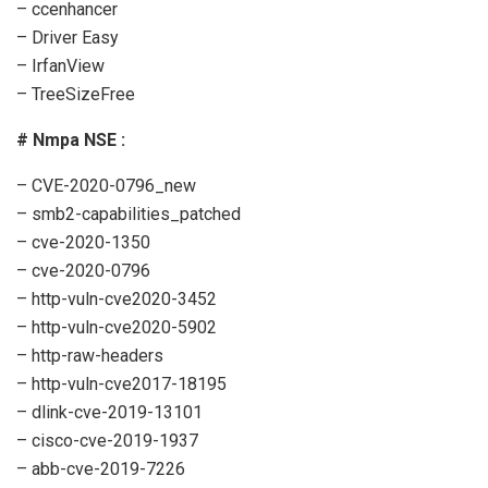
– ccenhancer
– Driver Easy
– IrfanView
– TreeSizeFree
# Nmpa NSE :
– CVE-2020-0796_new
– smb2-capabilities_patched
– cve-2020-1350
– cve-2020-0796
– http-vuln-cve2020-3452
– http-vuln-cve2020-5902
– http-raw-headers
– http-vuln-cve2017-18195
– dlink-cve-2019-13101
– cisco-cve-2019-1937
– abb-cve-2019-7226