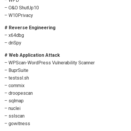
– WPD
– O&O ShutUp10
– W10Privacy
# Reverse Engineering
– x64dbg
– dnSpy
# Web Application Attack
– WPScan-WordPress Vulnerability Scanner
– BuprSuite
– testssl.sh
– commix
– droopescan
– sqlmap
– nuclei
– sslscan
– gowitness