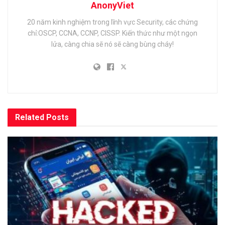
AnonyViet
20 năm kinh nghiệm trong lĩnh vực Security, các chứng
chỉ:OSCP, CCNA, CCNP, CISSP. Kiến thức như một ngọn
lửa, càng chia sẽ nó sẽ càng bùng cháy!
Related
Posts