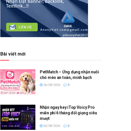
Bài viết mới
PetMatch – Ứng dụng nhận nuôi
chó mèo an toàn, minh bạch
06/08/2026
0
Nhận ngay key iTop Voicy Pro
miễn phí 6 tháng đổi giọng siêu
mượt
06/08/2026
0