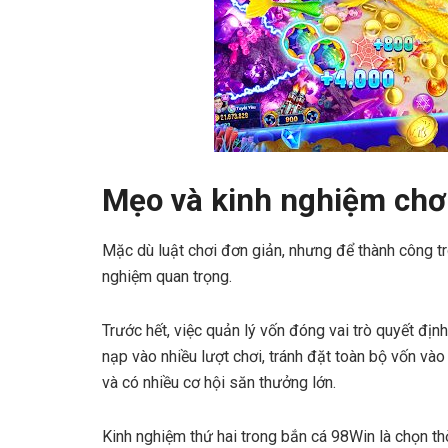
Mẹo và kinh nghiệm chơ
Mặc dù luật chơi đơn giản, nhưng để thành công t
nghiệm quan trọng.
Trước hết, việc quản lý vốn đóng vai trò quyết định
nạp vào nhiều lượt chơi, tránh đặt toàn bộ vốn vào
và có nhiều cơ hội săn thưởng lớn.
Kinh nghiệm thứ hai trong bắn cá 98Win là chọn t