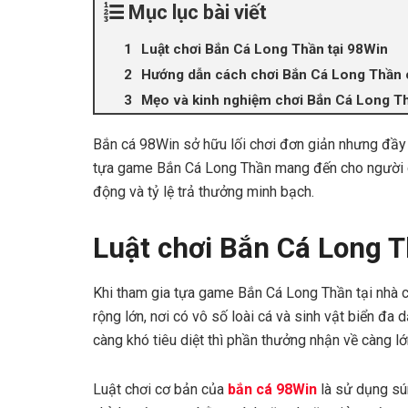
Mục lục bài viết
Luật chơi Bắn Cá Long Thần tại 98Win
Hướng dẫn cách chơi Bắn Cá Long Thần ch
Mẹo và kinh nghiệm chơi Bắn Cá Long T
Bắn cá 98Win sở hữu lối chơi đơn giản nhưng đầy t
tựa game Bắn Cá Long Thần mang đến cho người ch
động và tỷ lệ trả thưởng minh bạch.
Luật chơi Bắn Cá Long T
Khi tham gia tựa game Bắn Cá Long Thần tại nhà 
rộng lớn, nơi có vô số loài cá và sinh vật biển đa
càng khó tiêu diệt thì phần thưởng nhận về càng lớ
Luật chơi cơ bản của
bắn cá 98Win
là sử dụng sún