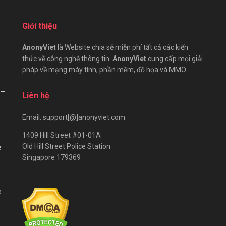
Giới thiệu
AnonyViet
là Website chia sẻ miễn phí tất cả các kiến
thức về công nghệ thông tin.
AnonyViet
cung cấp mọi giải
pháp về mạng máy tính, phần mềm, đồ họa và MMO.
 –
Liên hệ
Email: support[@]anonyviet.com
1409 Hill Street #01-01A
Old Hill Street Police Station
e
Singapore 179369
e