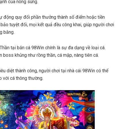
ạnh của nòng súng.
ẽ tự động quy đổi phần thưởng thành số điểm hoặc tiền
bảo tuyệt đối, mọi kết quả đều công khai, giúp người chơi
g bằng.
hần tại bắn cá 98Win chính là sự đa dạng về loại cá.
ện boss khủng như rồng thần, cá mập, nàng tiên cá.
iêu diệt thành công, người chơi tại nhà cái 98Win có thể
o với cá thông thường.