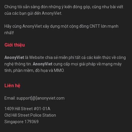
Chúng tôi sẵn sàng đón những ý kiến đóng góp, cũng như bài viết
của các bạn gửi đến AnonyViet.
Hãy cùng AnonyViet xây dựng một cộng đồng CNTT lớn mạnh
nhất!
Giới thiệu
AnonyViet
là Website chia sẻ miễn phí tất cả các kiến thức về công
nghệ thông tin.
AnonyViet
cung cấp mọi giải pháp về mạng máy
tính, phần mềm, đồ họa và MMO.
Liên hệ
Email: support[@]anonyviet.com
1409 Hill Street #01-01A
Old Hill Street Police Station
Singapore 179369