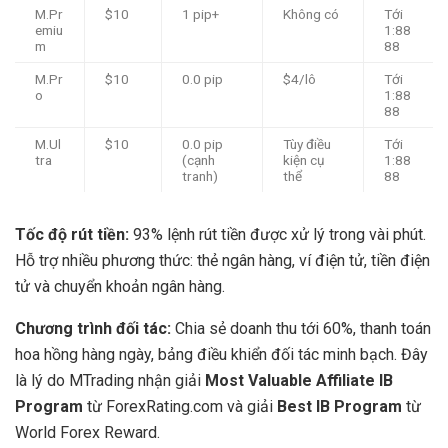
M.Pr
$10
1 pip+
Không có
Tới
emiu
1:88
m
88
M.Pr
$10
0.0 pip
$4/lô
Tới
o
1:88
88
M.Ul
$10
0.0 pip
Tùy điều
Tới
tra
(cạnh
kiện cụ
1:88
tranh)
thể
88
Tốc độ rút tiền:
93% lệnh rút tiền được xử lý trong vài phút.
Hỗ trợ nhiều phương thức: thẻ ngân hàng, ví điện tử, tiền điện
tử và chuyển khoản ngân hàng.
Chương trình đối tác:
Chia sẻ doanh thu tới 60%, thanh toán
hoa hồng hàng ngày, bảng điều khiển đối tác minh bạch. Đây
là lý do MTrading nhận giải
Most Valuable Affiliate IB
Program
từ ForexRating.com và giải
Best IB Program
từ
World Forex Reward.