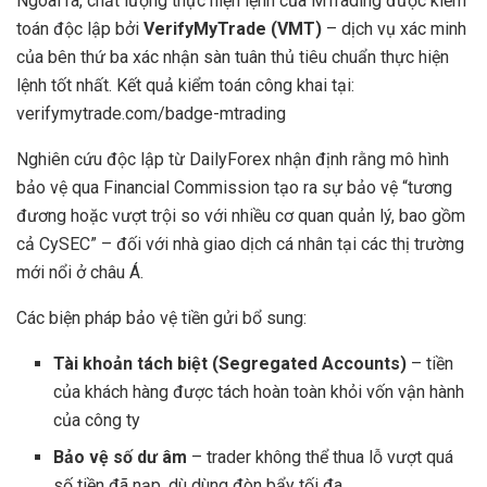
Ngoài ra, chất lượng thực hiện lệnh của MTrading được kiểm
toán độc lập bởi
VerifyMyTrade (VMT)
– dịch vụ xác minh
của bên thứ ba xác nhận sàn tuân thủ tiêu chuẩn thực hiện
lệnh tốt nhất. Kết quả kiểm toán công khai tại:
verifymytrade.com/badge-mtrading
Nghiên cứu độc lập từ DailyForex nhận định rằng mô hình
bảo vệ qua Financial Commission tạo ra sự bảo vệ “tương
đương hoặc vượt trội so với nhiều cơ quan quản lý, bao gồm
cả CySEC” – đối với nhà giao dịch cá nhân tại các thị trường
mới nổi ở châu Á.
Các biện pháp bảo vệ tiền gửi bổ sung:
Tài khoản tách biệt (Segregated Accounts)
– tiền
của khách hàng được tách hoàn toàn khỏi vốn vận hành
của công ty
Bảo vệ số dư âm
– trader không thể thua lỗ vượt quá
số tiền đã nạp, dù dùng đòn bẩy tối đa