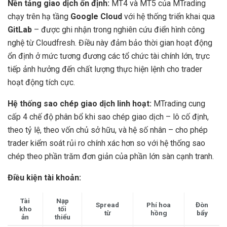
Nền tảng giao dịch ổn định:
MT4 và MT5 của MTrading
chạy trên hạ tầng
Google Cloud
với hệ thống triển khai qua
GitLab
– được ghi nhận trong nghiên cứu điển hình công
nghệ từ Cloudfresh. Điều này đảm bảo thời gian hoạt động
ổn định ở mức tương đương các tổ chức tài chính lớn, trực
tiếp ảnh hưởng đến chất lượng thực hiện lệnh cho trader
hoạt động tích cực.
Hệ thống sao chép giao dịch linh hoạt:
MTrading cung
cấp 4 chế độ phân bổ khi sao chép giao dịch – lô cố định,
theo tỷ lệ, theo vốn chủ sở hữu, và hệ số nhân – cho phép
trader kiểm soát rủi ro chính xác hơn so với hệ thống sao
chép theo phần trăm đơn giản của phần lớn sàn cạnh tranh.
Điều kiện tài khoản:
Tài
Nạp
Spread
Phí hoa
Đòn
kho
tối
từ
hồng
bẩy
ản
thiểu