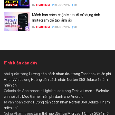
BY
THANH KIM
05/08/2026
0
Mách bạn cách chặn Meta AI sử dụng ảnh
Instagram để tạo ảnh ảo
BY
THANH KIM
04/08/2026
0
Bình luận gần đây
phú quốc
trong
Hướng dẫn cách nhận tick trắng Facebook miễn phí
AnonyViet
trong
Hướng dẫn cách nhận Norton 360 Deluxe 1 năm
miễn phí
Colonia del Sacramento Lighthouse
trong
Techvui.com – Website
chia sẻ các Mod Game miễn phí dành cho Android
ta van hoan
trong
Hướng dẫn cách nhận Norton 360 Deluxe 1 năm
miễn phí
Nghia Pham
trong
Làm thế nào để mua Microsoft Office 2024 mới