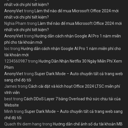
nhất với chi phí tiết kiệm?
AnonyViet
trong
Làm thế nào để mua Microsoft Office 2024 mới
nhất với chi phí tiết kiệm?
Nghia Pham
trong
Làm thế nào để mua Microsoft Office 2024 mới
nhất với chi phí tiết kiệm?
AnonyViet
trong
Hướng dẫn cách nhận Google AI Pro 1 năm miễn
phí cho tài khoản mới
loc
trong
Hướng dẫn cách nhận Google AI Pro 1 năm miễn phí cho
tài khoản mới
1234560987
trong
Hướng Dẫn Nhận Netflix 30 Ngày Miễn Phí Xem
Phim
AnonyViet
trong
Super Dark Mode – Auto chuyển tất cả trang web
sang chế độ tối
James
trong
Cách cài đặt và kích hoạt Office 2024 LTSC miễn phí
vĩnh viễn
best
trong
Cách DDoS Layer 7 bằng Overload thử sức chịu tải của
Website
Minh
trong
Super Dark Mode – Auto chuyển tất cả trang web sang
chế độ tối
Quach thi diem hang
trong
Hướng dẫn chế ảnh số dư tài khoản MB