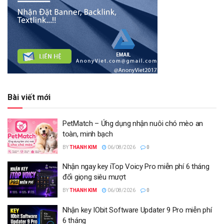
Bài viết mới
PetMatch – Ứng dụng nhận nuôi chó mèo an
toàn, minh bạch
BY
THANH KIM
06/08/2026
0
Nhận ngay key iTop Voicy Pro miễn phí 6 tháng
đổi giọng siêu mượt
BY
THANH KIM
06/08/2026
0
Nhận key IObit Software Updater 9 Pro miễn phí
6 tháng