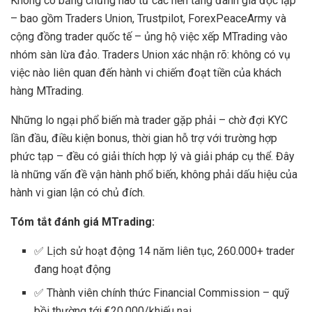
Không có bằng chứng nào từ các nền tảng đánh giá độc lập
– bao gồm Traders Union, Trustpilot, ForexPeaceArmy và
cộng đồng trader quốc tế – ủng hộ việc xếp MTrading vào
nhóm sàn lừa đảo. Traders Union xác nhận rõ: không có vụ
việc nào liên quan đến hành vi chiếm đoạt tiền của khách
hàng MTrading.
Những lo ngại phổ biến mà trader gặp phải – chờ đợi KYC
lần đầu, điều kiện bonus, thời gian hỗ trợ với trường hợp
phức tạp – đều có giải thích hợp lý và giải pháp cụ thể. Đây
là những vấn đề vận hành phổ biến, không phải dấu hiệu của
hành vi gian lận có chủ đích.
Tóm tắt đánh giá MTrading:
✅ Lịch sử hoạt động 14 năm liên tục, 260.000+ trader
đang hoạt động
✅ Thành viên chính thức Financial Commission – quỹ
bồi thường tới €20.000/khiếu nại