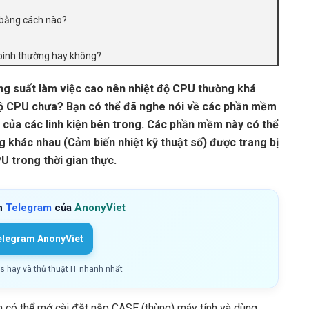
h bằng cách nào?
 bình thường hay không?
ăng suất làm việc cao nên nhiệt độ CPU thường khá
độ CPU chưa? Bạn có thể đã nghe nói về các phần mềm
ộ của các linh kiện bên trong. Các phần mềm này có thể
g khác nhau (Cảm biến nhiệt kỹ thuật số) được trang bị
U trong thời gian thực.
h
Telegram
của
AnonyViet
elegram AnonyViet
ls hay và thủ thuật IT nhanh nhất
 có thể mở cài đặt nắp CASE (thùng) máy tính và dùng