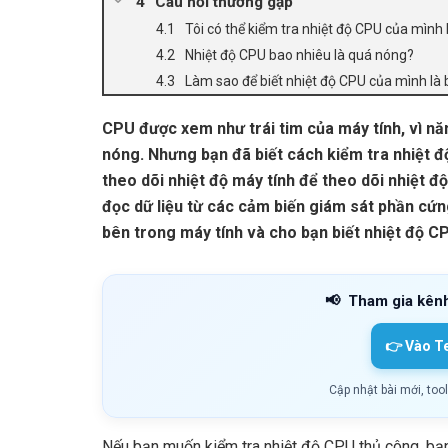
Câu hỏi thường gặp
Tôi có thể kiểm tra nhiệt độ CPU của mìn
Nhiệt độ CPU bao nhiêu là quá nóng?
Làm sao để biết nhiệt độ CPU của mình là
CPU được xem như trái tim của máy tính, vì n
nóng. Nhưng bạn đã biết cách kiểm tra nhiệt 
theo dõi nhiệt độ máy tính để theo dõi nhiệt đ
đọc dữ liệu từ các cảm biến giám sát phần cứn
bên trong máy tính và cho bạn biết nhiệt độ CP
📢
Tham gia kên
👉 Vào T
Cập nhật bài mới, too
Nếu bạn muốn kiểm tra nhiệt độ CPU thủ công, bạn