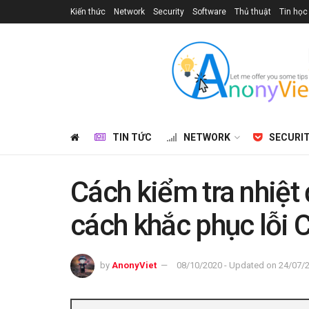
Kiến thức
Network
Security
Software
Thủ thuật
Tin học
TIN TỨC
NETWORK
SECURI
Cách kiểm tra nhiệt
cách khắc phục lỗi
by
AnonyViet
08/10/2020 - Updated on 24/07/