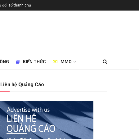
 đổi số thành chữ
HÒNG
KIẾN THỨC
MMO
Liên hệ Quảng Cáo