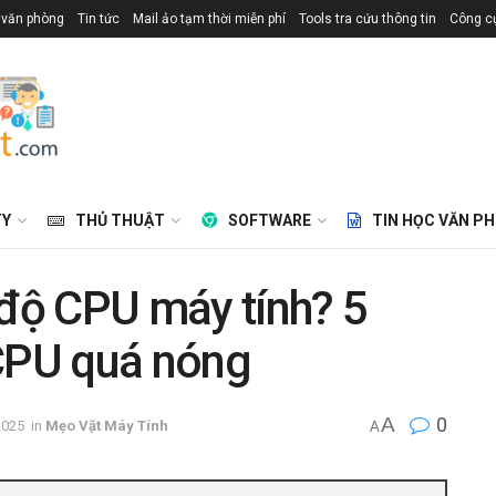
 văn phòng
Tin tức
Mail ảo tạm thời miễn phí
Tools tra cứu thông tin
Công cụ
TY
THỦ THUẬT
SOFTWARE
TIN HỌC VĂN P
 độ CPU máy tính? 5
 CPU quá nóng
A
0
2025
in
Mẹo Vặt Máy Tính
A