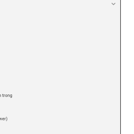
n trong
wer)