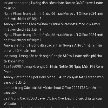
ta van hoan
trong
Hướng dẫn cách nhận Norton 360 Deluxe 1 năm
miễn phí
Nghia Pham
trong
Làm thế nào để mua Microsoft Office 2024 mới
nhất với chi phí tiết kiệm?
AnonyViet
trong
Làm thế nào để mua Microsoft Office 2024 mới
nhất với chi phí tiết kiệm?
Nghia Pham
trong
Làm thế nào để mua Microsoft Office 2024 mới
nhất với chi phí tiết kiệm?
AnonyViet
trong
Hướng dẫn cách nhận Google AI Pro 1 năm miễn
phí cho tài khoản mới
loc
trong
Hướng dẫn cách nhận Google AI Pro 1 năm miễn phí cho
tài khoản mới
1234560987
trong
Hướng Dẫn Nhận Netflix 30 Ngày Miễn Phí Xem
Phim
AnonyViet
trong
Super Dark Mode – Auto chuyển tất cả trang web
sang chế độ tối
James
trong
Cách cài đặt và kích hoạt Office 2024 LTSC miễn phí
vĩnh viễn
best
trong
Cách DDoS Layer 7 bằng Overload thử sức chịu tải của
Website