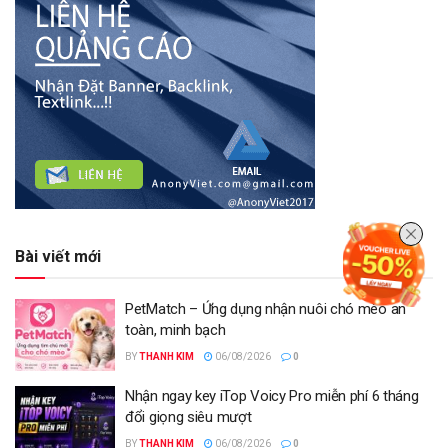
Bài viết mới
PetMatch – Ứng dụng nhận nuôi chó mèo an
toàn, minh bạch
BY
THANH KIM
06/08/2026
0
Nhận ngay key iTop Voicy Pro miễn phí 6 tháng
đổi giọng siêu mượt
BY
THANH KIM
06/08/2026
0