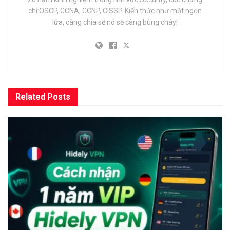
chỉ:OSCP, CCNA, CCNP, CISSP. Kiến thức như một ngọn
lửa, càng chia sẽ nó sẽ càng bùng cháy!
Related
Posts