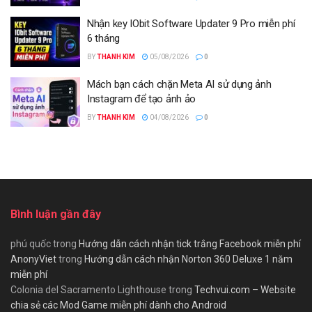
Nhận key IObit Software Updater 9 Pro miễn phí
6 tháng
BY
THANH KIM
05/08/2026
0
Mách bạn cách chặn Meta AI sử dụng ảnh
Instagram để tạo ảnh ảo
BY
THANH KIM
04/08/2026
0
Bình luận gần đây
phú quốc
trong
Hướng dẫn cách nhận tick trắng Facebook miễn phí
AnonyViet
trong
Hướng dẫn cách nhận Norton 360 Deluxe 1 năm
miễn phí
Colonia del Sacramento Lighthouse
trong
Techvui.com – Website
chia sẻ các Mod Game miễn phí dành cho Android