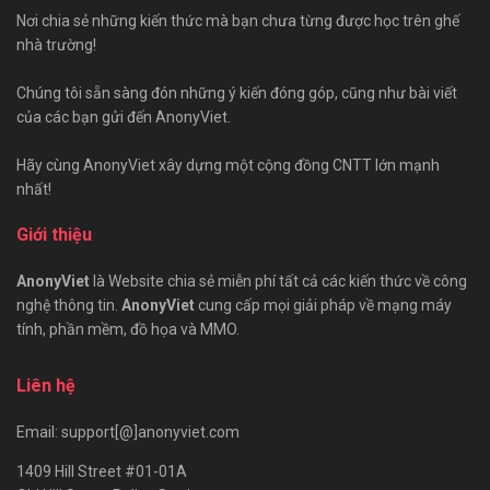
Nơi chia sẻ những kiến thức mà bạn chưa từng được học trên ghế
nhà trường!
Chúng tôi sẵn sàng đón những ý kiến đóng góp, cũng như bài viết
của các bạn gửi đến AnonyViet.
Hãy cùng AnonyViet xây dựng một cộng đồng CNTT lớn mạnh
nhất!
Giới thiệu
AnonyViet
là Website chia sẻ miễn phí tất cả các kiến thức về công
nghệ thông tin.
AnonyViet
cung cấp mọi giải pháp về mạng máy
tính, phần mềm, đồ họa và MMO.
Liên hệ
Email: support[@]anonyviet.com
1409 Hill Street #01-01A