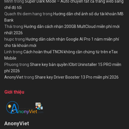
Minh
trong
Super Dark Mode – Auto chuyển tất cả trang web sang
chế độ tối
Quach thi diem hang
trong
Hướng dẫn chế ảnh số dư tài khoản MB
Bank
Thái
trong
Hướng dẫn cách nhận 200GB MultCloud miễn phí mới
nhất 2026
hiupc
trong
Hướng dẫn cách nhận Google AI Pro 1 năm miễn phí
cho tài khoản mới
Linh
trong
Cách hoàn thuế TNCN không cần chứng từ trên eTax
Mobile
Phuong
trong
Share key bản quyền IObit Uninstaller 15 PRO miễn
phí 2026
AnonyViet
trong
Share key Driver Booster 13 Pro miễn phí 2026
Giới thiệu
AnonyViet