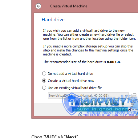
Chọn “
VHD
” và “
Next
“.