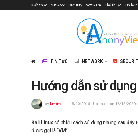
Kiến thức
Network
Security
Software
Thủ thuật
Tin học
TIN TỨC
NETWORK
SECURI
Hướng dẫn sử dụng 
by
Lmint
18/10/2016 - Updated on 16/12/2020
Kali Linux
có nhiều cách sử dụng nhưng sau đây tô
được gọi là “
VM
”