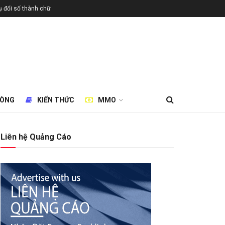
 đổi số thành chữ
HÒNG
KIẾN THỨC
MMO
Liên hệ Quảng Cáo