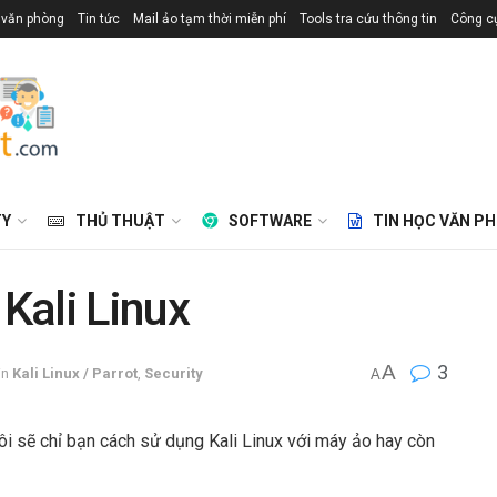
 văn phòng
Tin tức
Mail ảo tạm thời miễn phí
Tools tra cứu thông tin
Công cụ
TY
THỦ THUẬT
SOFTWARE
TIN HỌC VĂN P
Kali Linux
A
3
in
Kali Linux / Parrot
,
Security
A
i sẽ chỉ bạn cách sử dụng Kali Linux với máy ảo hay còn