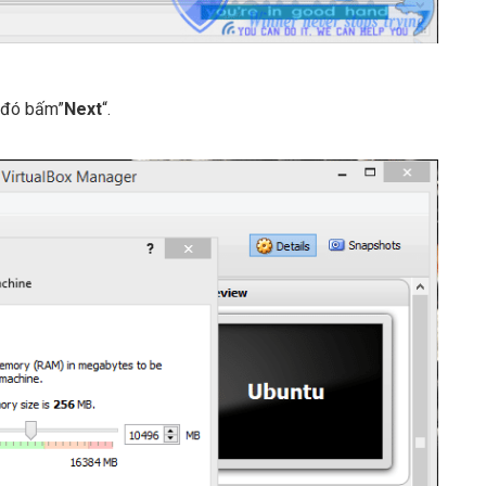
u đó bấm”
Next
“.