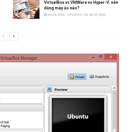
VirtualBox vs VMWare vs Hyper-V: nên
dùng máy ảo nào?
06/04/2024 - UPDATED ON 24/07/2025