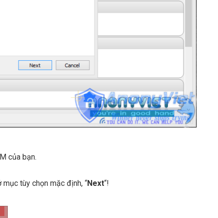
M của bạn.
 mục tùy chọn mặc định, “
Next
“!