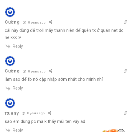
Cường
8 years ago
cái này dùng để troll mấy thanh niên để quên tk ở quán net dc
nè kkk :v
Reply
Cường
8 years ago
làm sao để fb nó cập nhập sớm nhất cho mình nhỉ
Reply
ttuany
8 years ago
sao em dùng pc mà k thấy mũi tên vậy ad
Reply