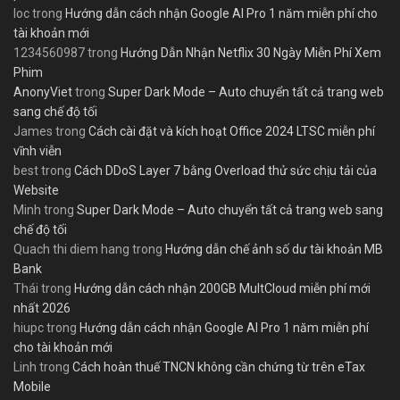
loc
trong
Hướng dẫn cách nhận Google AI Pro 1 năm miễn phí cho
tài khoản mới
1234560987
trong
Hướng Dẫn Nhận Netflix 30 Ngày Miễn Phí Xem
Phim
AnonyViet
trong
Super Dark Mode – Auto chuyển tất cả trang web
sang chế độ tối
James
trong
Cách cài đặt và kích hoạt Office 2024 LTSC miễn phí
vĩnh viễn
best
trong
Cách DDoS Layer 7 bằng Overload thử sức chịu tải của
Website
Minh
trong
Super Dark Mode – Auto chuyển tất cả trang web sang
chế độ tối
Quach thi diem hang
trong
Hướng dẫn chế ảnh số dư tài khoản MB
Bank
Thái
trong
Hướng dẫn cách nhận 200GB MultCloud miễn phí mới
nhất 2026
hiupc
trong
Hướng dẫn cách nhận Google AI Pro 1 năm miễn phí
cho tài khoản mới
Linh
trong
Cách hoàn thuế TNCN không cần chứng từ trên eTax
Mobile