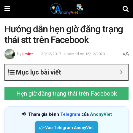
Hướng dẫn hẹn giờ đăng trạng
thái stt trên Facebook
A
by
Lmint
30/12/2017 - Updated on 16/12/2020
A
Mục lục bài viết
Hẹn giờ đăng trạng thái trên Facebook
📢
Tham gia kênh
Telegram
của
AnonyViet
👉 Vào Telegram AnonyViet