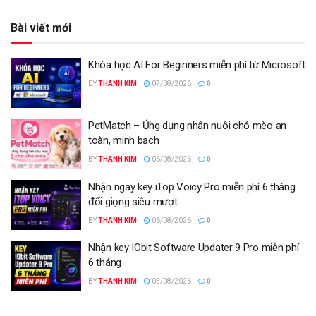
Bài viết mới
Khóa học AI For Beginners miễn phí từ Microsoft
BY
THANH KIM
07/08/2026
0
PetMatch – Ứng dụng nhận nuôi chó mèo an
toàn, minh bạch
BY
THANH KIM
06/08/2026
0
Nhận ngay key iTop Voicy Pro miễn phí 6 tháng
đổi giọng siêu mượt
BY
THANH KIM
06/08/2026
0
Nhận key IObit Software Updater 9 Pro miễn phí
6 tháng
BY
THANH KIM
05/08/2026
0