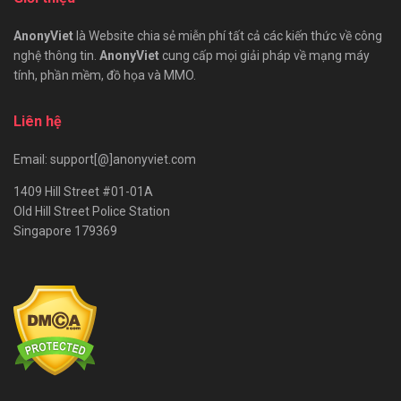
AnonyViet
là Website chia sẻ miễn phí tất cả các kiến thức về công
nghệ thông tin.
AnonyViet
cung cấp mọi giải pháp về mạng máy
tính, phần mềm, đồ họa và MMO.
Liên hệ
Email: support[@]anonyviet.com
1409 Hill Street #01-01A
Old Hill Street Police Station
Singapore 179369