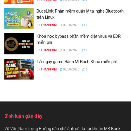
BudsLink: Phần mềm quản lý tai nghe Bluetooth
trên Linux
BY
THANH KIM
09/08/2026
0
Khóa học bypass phần mềm diệt virus và EDR
miễn phí
BY
THANH KIM
09/08/2026
0
Tải ngay game Bánh Mì Bách Khoa miễn phí
BY
THANH KIM
08/08/2026
0
Bình luận gần đây
Vũ Văn Nam
trong
Hướng dẫn chế ảnh số dư tài khoản MB Bank