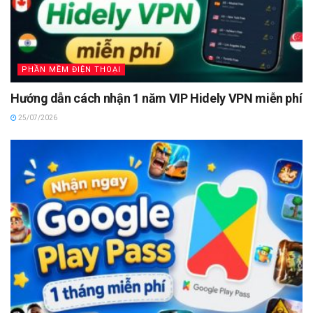
PHẦN MỀM ĐIỆN THOẠI
Hướng dẫn cách nhận 1 năm VIP Hidely VPN miễn phí
25/07/2026