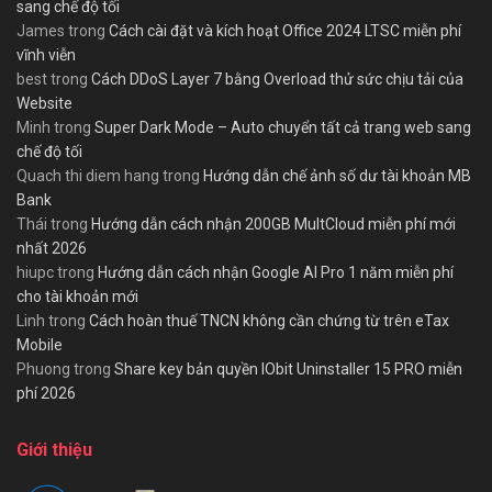
sang chế độ tối
James
trong
Cách cài đặt và kích hoạt Office 2024 LTSC miễn phí
vĩnh viễn
best
trong
Cách DDoS Layer 7 bằng Overload thử sức chịu tải của
Website
Minh
trong
Super Dark Mode – Auto chuyển tất cả trang web sang
chế độ tối
Quach thi diem hang
trong
Hướng dẫn chế ảnh số dư tài khoản MB
Bank
Thái
trong
Hướng dẫn cách nhận 200GB MultCloud miễn phí mới
nhất 2026
hiupc
trong
Hướng dẫn cách nhận Google AI Pro 1 năm miễn phí
cho tài khoản mới
Linh
trong
Cách hoàn thuế TNCN không cần chứng từ trên eTax
Mobile
Phuong
trong
Share key bản quyền IObit Uninstaller 15 PRO miễn
phí 2026
Giới thiệu