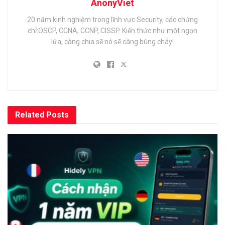
AnonyViet
20 năm kinh nghiệm trong lĩnh vực Security, các chứng
chỉ:OSCP, CCNA, CCNP, CISSP. Kiến thức như một ngọn
lửa, càng chia sẽ nó sẽ càng bùng cháy!
Related
Posts