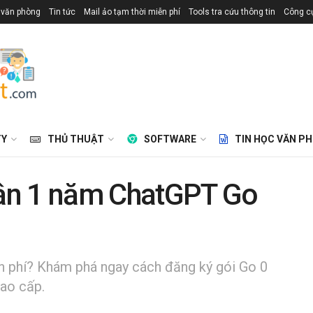
 văn phòng
Tin tức
Mail ảo tạm thời miễn phí
Tools tra cứu thông tin
Công cụ
TY
THỦ THUẬT
SOFTWARE
TIN HỌC VĂN P
ận 1 năm ChatGPT Go
phí? Khám phá ngay cách đăng ký gói Go 0
cao cấp.