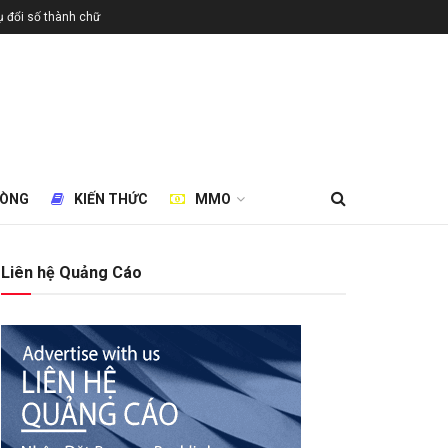
 đổi số thành chữ
HÒNG
KIẾN THỨC
MMO
Liên hệ Quảng Cáo