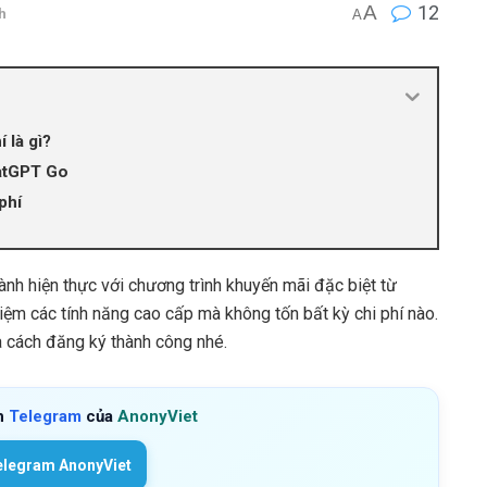
A
12
h
A
 là gì?
hatGPT Go
phí
ành hiện thực với chương trình khuyến mãi đặc biệt từ
iệm các tính năng cao cấp mà không tốn bất kỳ chi phí nào.
và cách đăng ký thành công nhé.
h
Telegram
của
AnonyViet
elegram AnonyViet