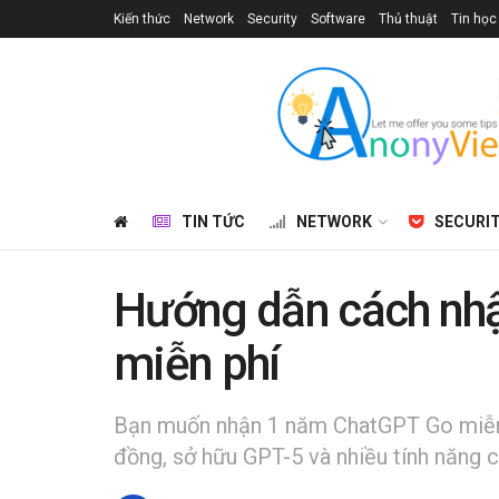
Kiến thức
Network
Security
Software
Thủ thuật
Tin học
TIN TỨC
NETWORK
SECURI
Hướng dẫn cách nh
miễn phí
Bạn muốn nhận 1 năm ChatGPT Go miễn 
đồng, sở hữu GPT-5 và nhiều tính năng 