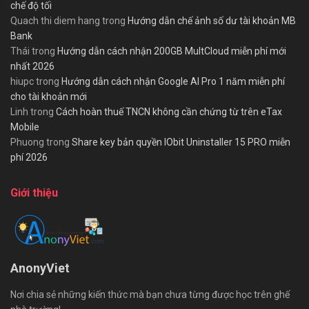
chế độ tối
Quach thi diem hang
trong
Hướng dẫn chế ảnh số dư tài khoản MB
Bank
Thái
trong
Hướng dẫn cách nhận 200GB MultCloud miễn phí mới
nhất 2026
hiupc
trong
Hướng dẫn cách nhận Google AI Pro 1 năm miễn phí
cho tài khoản mới
Linh
trong
Cách hoàn thuế TNCN không cần chứng từ trên eTax
Mobile
Phuong
trong
Share key bản quyền IObit Uninstaller 15 PRO miễn
phí 2026
Giới thiệu
AnonyViet
Nơi chia sẻ những kiến thức mà bạn chưa từng được học trên ghế