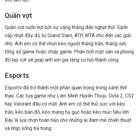
Quần vợt
Quần vợt cuốn hút bởi sự căng thẳng đến nghẹt thở. Sảnh
cập nhật đầy đủ từ Grand Slam, ATP, WTA cho đến các giải
nhỏ. Anh em có thể chọn kèo người thắng trận, thắng set,
tổng số game hoặc chấp game. Phân tích mặt sân và phong
độ tay vợt sẽ giúp anh em gia tăng cơ hội thành công.
Esports
Esports đã trở thành một phần quan trọng trong sảnh thể
thao. Các tựa game như Liên Minh Huyền Thoại, Dota 2, CS2
hay Valorant đều có mặt. Anh em có thể thử sức với kèo
trận, kèo bản đồ, kèo mạng hạ gục hoặc kèo mục tiêu lớn.
Đây là lựa chọn hoàn hảo cho những ai đam mê chiến thuật
và nhịp sống trẻ trung.