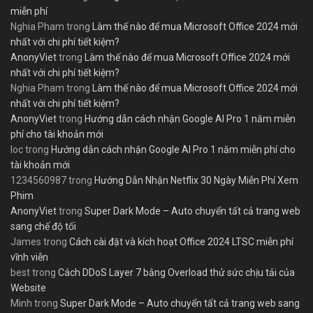
miễn phí
Nghia Pham
trong
Làm thế nào để mua Microsoft Office 2024 mới
nhất với chi phí tiết kiệm?
AnonyViet
trong
Làm thế nào để mua Microsoft Office 2024 mới
nhất với chi phí tiết kiệm?
Nghia Pham
trong
Làm thế nào để mua Microsoft Office 2024 mới
nhất với chi phí tiết kiệm?
AnonyViet
trong
Hướng dẫn cách nhận Google AI Pro 1 năm miễn
phí cho tài khoản mới
loc
trong
Hướng dẫn cách nhận Google AI Pro 1 năm miễn phí cho
tài khoản mới
1234560987
trong
Hướng Dẫn Nhận Netflix 30 Ngày Miễn Phí Xem
Phim
AnonyViet
trong
Super Dark Mode – Auto chuyển tất cả trang web
sang chế độ tối
James
trong
Cách cài đặt và kích hoạt Office 2024 LTSC miễn phí
vĩnh viễn
best
trong
Cách DDoS Layer 7 bằng Overload thử sức chịu tải của
Website
Minh
trong
Super Dark Mode – Auto chuyển tất cả trang web sang