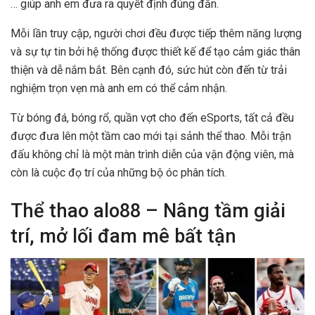
… giúp anh em đưa ra quyết định đúng đắn.
Mỗi lần truy cập, người chơi đều được tiếp thêm năng lượng
và sự tự tin bởi hệ thống được thiết kế để tạo cảm giác thân
thiện và dễ nắm bắt. Bên cạnh đó, sức hút còn đến từ trải
nghiệm trọn vẹn mà anh em có thể cảm nhận.
Từ bóng đá, bóng rổ, quần vợt cho đến eSports, tất cả đều
được đưa lên một tầm cao mới tại sảnh thể thao. Mỗi trận
đấu không chỉ là một màn trình diễn của vận động viên, mà
còn là cuộc đọ trí của những bộ óc phân tích.
Thể thao alo88 – Nâng tầm giải
trí, mở lối đam mê bất tận