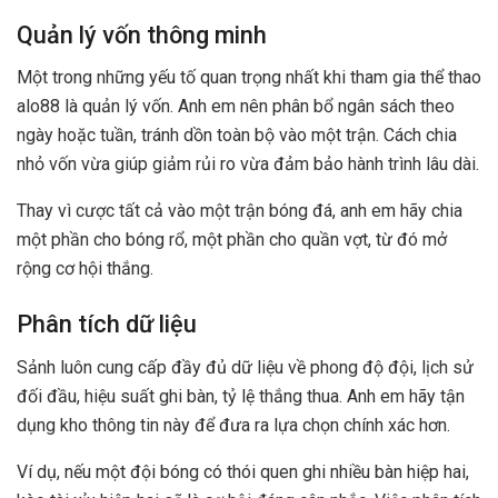
Quản lý vốn thông minh
Một trong những yếu tố quan trọng nhất khi tham gia thể thao
alo88 là quản lý vốn. Anh em nên phân bổ ngân sách theo
ngày hoặc tuần, tránh dồn toàn bộ vào một trận. Cách chia
nhỏ vốn vừa giúp giảm rủi ro vừa đảm bảo hành trình lâu dài.
Thay vì cược tất cả vào một trận bóng đá, anh em hãy chia
một phần cho bóng rổ, một phần cho quần vợt, từ đó mở
rộng cơ hội thắng.
Phân tích dữ liệu
Sảnh luôn cung cấp đầy đủ dữ liệu về phong độ đội, lịch sử
đối đầu, hiệu suất ghi bàn, tỷ lệ thắng thua. Anh em hãy tận
dụng kho thông tin này để đưa ra lựa chọn chính xác hơn.
Ví dụ, nếu một đội bóng có thói quen ghi nhiều bàn hiệp hai,