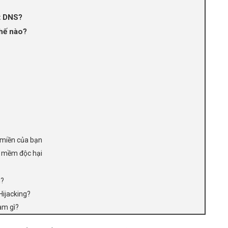
t DNS?
hế nào?
n miền của bạn
n mềm độc hại
m?
Hijacking?
làm gì?