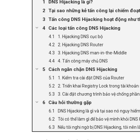
DNS Hijacking là gì?
Tại sao những kẻ tấn công lại chiếm đoạ
Tấn công DNS Hijacking hoạt động như t
Các loại tấn công DNS Hijacking
1. Hijacking DNS cục bộ
2. Hijacking DNS Router
3. Hijacking DNS man-in-the-Middle
4. Tấn công máy chủ DNS
Cách ngăn chặn DNS Hijacking
1. Kiểm tra cài đặt DNS của Router
2. Triển khai Registry Lock trong tài khoả
3. Cài đặt chương trình bảo vệ chống phầ
Câu hỏi thường gặp
DNS Hijacking là gì và tại sao nó nguy hiể
Tôi có thể làm gì để bảo vệ mình khỏi DNS 
Nếu tôi nghi ngờ bị DNS Hijacking, tôi nên 