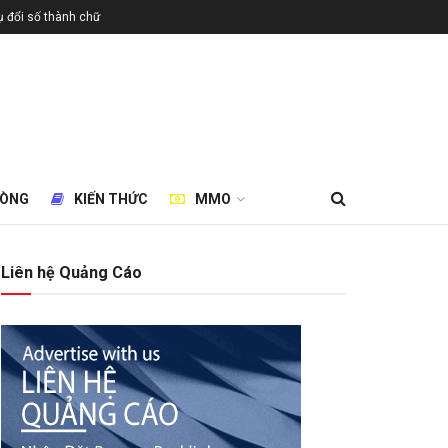
 đổi số thành chữ
HÒNG
KIẾN THỨC
MMO
Liên hệ Quảng Cáo