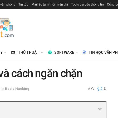
 văn phòng
Tin tức
Mail ảo tạm thời miễn phí
Tools tra cứu thông tin
Công cụ
TY
THỦ THUẬT
SOFTWARE
TIN HỌC VĂN P
 và cách ngăn chặn
A
0
in
Basic Hacking
A