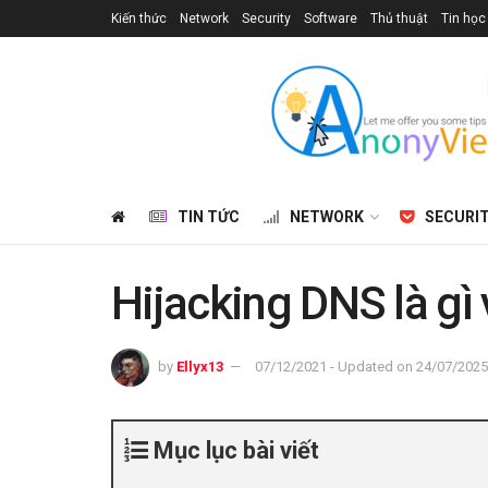
Kiến thức
Network
Security
Software
Thủ thuật
Tin học
TIN TỨC
NETWORK
SECURI
Hijacking DNS là gì
by
Ellyx13
07/12/2021 - Updated on 24/07/2025
Mục lục bài viết