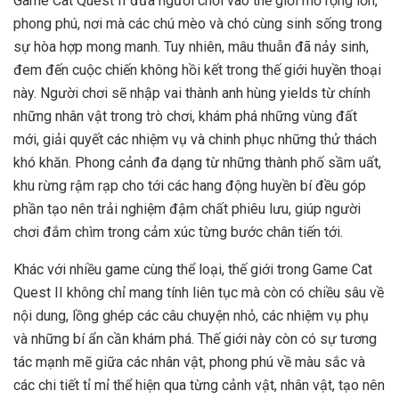
Game Cat Quest II đưa người chơi vào thế giới mở rộng lớn,
phong phú, nơi mà các chú mèo và chó cùng sinh sống trong
sự hòa hợp mong manh. Tuy nhiên, mâu thuẫn đã nảy sinh,
đem đến cuộc chiến không hồi kết trong thế giới huyền thoại
này. Người chơi sẽ nhập vai thành anh hùng yields từ chính
những nhân vật trong trò chơi, khám phá những vùng đất
mới, giải quyết các nhiệm vụ và chinh phục những thử thách
khó khăn. Phong cảnh đa dạng từ những thành phố sầm uất,
khu rừng rậm rạp cho tới các hang động huyền bí đều góp
phần tạo nên trải nghiệm đậm chất phiêu lưu, giúp người
chơi đắm chìm trong cảm xúc từng bước chân tiến tới.
Khác với nhiều game cùng thể loại, thế giới trong Game Cat
Quest II không chỉ mang tính liên tục mà còn có chiều sâu về
nội dung, lồng ghép các câu chuyện nhỏ, các nhiệm vụ phụ
và những bí ẩn cần khám phá. Thế giới này còn có sự tương
tác mạnh mẽ giữa các nhân vật, phong phú về màu sắc và
các chi tiết tỉ mỉ thể hiện qua từng cảnh vật, nhân vật, tạo nên