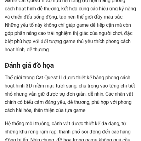
Game Cat Quest II sở hữu nền tảng đồ họa mang phong
cách hoạt hình dễ thương, kết hợp cùng các hiệu ứng kỹ năng
và chiến đấu sống động, tạo nên thế giới đầy màu sắc.
Những yếu tố này không chỉ giúp game dễ tiếp cận mà còn
góp phần nâng cao trải nghiệm thị giác của người chơi, đặc
biệt phù hợp với đối tượng game thủ yêu thích phong cách
hoạt hình, dễ thương.
Đánh giá đồ họa
Thế giới trong Cat Quest II được thiết kế bằng phong cách
hoạt hình 3D mềm mại, tươi sáng, chú trọng vào từng chi tiết
nhỏ nhưng vẫn giữ được sự đơn giản, dễ nhìn. Các nhân vật
chính có biểu cảm đáng yêu, dễ thương, phù hợp với phong
cách hài hòa, thân thiện của tựa game.
Hệ thống môi trường, cảnh vật được thiết kế đa dạng, từ
những khu rừng rậm rạp, thành phố sôi động đến các hang
động bí ẩn. Nhìn chung, đồ họa trong game không quá cầu