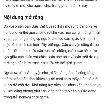
hoàn toàn mới cho người chơi trong phần thứ hai này.
Nội dung mở rộng
So với phiên bản đầu, Cat Quest II đã mở rộng đáng kể về
nội dung và thế giới chơi. Các khu vực mới cùng những nhiệm
vụ phụ phong phú giúp người chơi có cảm giác khám phá
một hành trình dài hơn, đầy bất ngờ. Câu chuyện cũng được
phát triển theo chiều sâu hơn, với những mối quan hệ phức
tạp giữa các nhân vật chính, các phe phái và các mối đe dọa
mới, tạo nên bức tranh đa chiều về thế giới game.
Ngoài ra, các cốt truyện nhỏ, bí ẩn cần giải mã cũng tăng
thêm phần hấp dẫn, khiến người chơi cảm thấy luôn có điều
gì đó để chờ đợi. Khả năng tùy biến các nhân vật, trang phục,
vũ khí cũng phong phú hơn, góp phần tạo nên sự đa dạng
trong trải nghiệm chơi game.