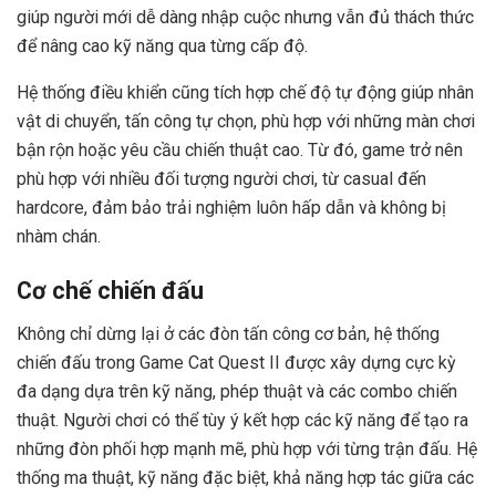
giúp người mới dễ dàng nhập cuộc nhưng vẫn đủ thách thức
để nâng cao kỹ năng qua từng cấp độ.
Hệ thống điều khiển cũng tích hợp chế độ tự động giúp nhân
vật di chuyển, tấn công tự chọn, phù hợp với những màn chơi
bận rộn hoặc yêu cầu chiến thuật cao. Từ đó, game trở nên
phù hợp với nhiều đối tượng người chơi, từ casual đến
hardcore, đảm bảo trải nghiệm luôn hấp dẫn và không bị
nhàm chán.
Cơ chế chiến đấu
Không chỉ dừng lại ở các đòn tấn công cơ bản, hệ thống
chiến đấu trong Game Cat Quest II được xây dựng cực kỳ
đa dạng dựa trên kỹ năng, phép thuật và các combo chiến
thuật. Người chơi có thể tùy ý kết hợp các kỹ năng để tạo ra
những đòn phối hợp mạnh mẽ, phù hợp với từng trận đấu. Hệ
thống ma thuật, kỹ năng đặc biệt, khả năng hợp tác giữa các