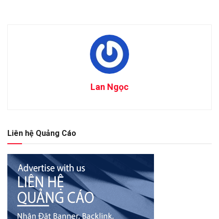
Lan Ngọc
Liên hệ Quảng Cáo