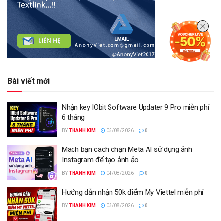
Bài viết mới
Nhận key IObit Software Updater 9 Pro miễn phí
6 tháng
BY
THANH KIM
05/08/2026
0
Mách bạn cách chặn Meta AI sử dụng ảnh
Instagram để tạo ảnh ảo
BY
THANH KIM
04/08/2026
0
Hướng dẫn nhận 50k điểm My Viettel miễn phí
BY
THANH KIM
03/08/2026
0