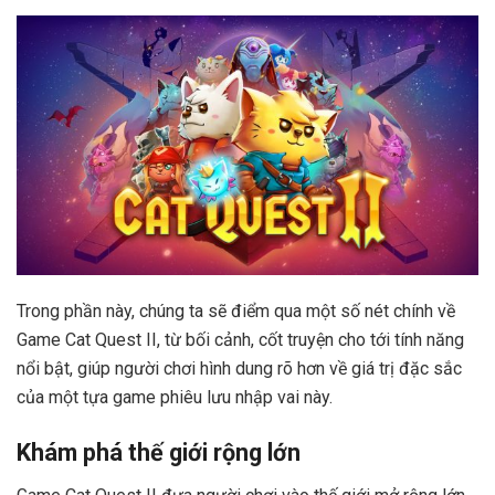
Trong phần này, chúng ta sẽ điểm qua một số nét chính về
Game Cat Quest II, từ bối cảnh, cốt truyện cho tới tính năng
nổi bật, giúp người chơi hình dung rõ hơn về giá trị đặc sắc
của một tựa game phiêu lưu nhập vai này.
Khám phá thế giới rộng lớn