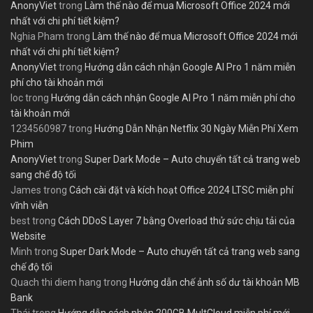
AnonyViet
trong
Làm thế nào để mua Microsoft Office 2024 mới
nhất với chi phí tiết kiệm?
Nghia Pham
trong
Làm thế nào để mua Microsoft Office 2024 mới
nhất với chi phí tiết kiệm?
AnonyViet
trong
Hướng dẫn cách nhận Google AI Pro 1 năm miễn
phí cho tài khoản mới
loc
trong
Hướng dẫn cách nhận Google AI Pro 1 năm miễn phí cho
tài khoản mới
1234560987
trong
Hướng Dẫn Nhận Netflix 30 Ngày Miễn Phí Xem
Phim
AnonyViet
trong
Super Dark Mode – Auto chuyển tất cả trang web
sang chế độ tối
James
trong
Cách cài đặt và kích hoạt Office 2024 LTSC miễn phí
vĩnh viễn
best
trong
Cách DDoS Layer 7 bằng Overload thử sức chịu tải của
Website
Minh
trong
Super Dark Mode – Auto chuyển tất cả trang web sang
chế độ tối
Quach thi diem hang
trong
Hướng dẫn chế ảnh số dư tài khoản MB
Bank
Thái
trong
Hướng dẫn cách nhận 200GB MultCloud miễn phí mới