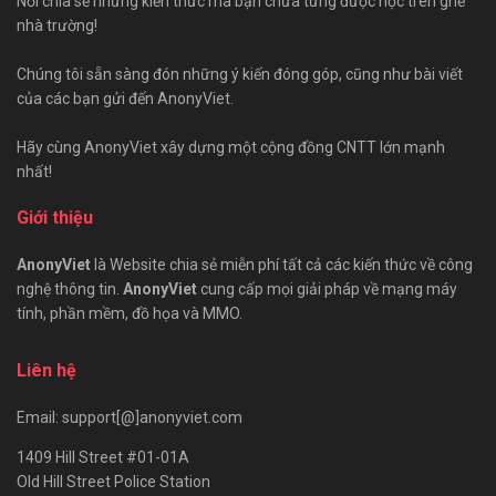
Nơi chia sẻ những kiến thức mà bạn chưa từng được học trên ghế
nhà trường!
Chúng tôi sẵn sàng đón những ý kiến đóng góp, cũng như bài viết
của các bạn gửi đến AnonyViet.
Hãy cùng AnonyViet xây dựng một cộng đồng CNTT lớn mạnh
nhất!
Giới thiệu
AnonyViet
là Website chia sẻ miễn phí tất cả các kiến thức về công
nghệ thông tin.
AnonyViet
cung cấp mọi giải pháp về mạng máy
tính, phần mềm, đồ họa và MMO.
Liên hệ
Email: support[@]anonyviet.com
1409 Hill Street #01-01A
Old Hill Street Police Station