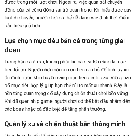
được trong mỗi lượt chơi. Ngoài ra, việc quan sát chuyển
động của cá cũng đóng vai trò quan trọng. Khi hiểu được quy
luật di chuyển, người chơi có thể dễ dàng xác định thời điểm
bắn hiệu quả hơn.
Lựa chọn mục tiêu bắn cá trong từng giai
đoạn
Trong bắn cá ăn xu, không phải lúc nào cá lớn cũng là mục
tiêu tối ưu. Người chơi mới nên ưu tiên cá nhỏ để tích lũy xu
ổn định trước khi chuyển sang mục tiêu giá trị cao. Việc phân
bổ mục tiêu hợp lý giúp hạn chế rủi ro mất xu nhanh. Đây là
nền tảng quan trọng để xây dựng chiến thuật chơi bền vững.
Khi đã quen nhịp game, người chơi có thể bắt đầu nhắm đến
các boss hoặc cá đặc biệt để tăng phần thưởng.
Quản lý xu và chiến thuật bắn thông minh
Quản lý xu là yếu tố sống còn trong
game bắn cá ăn xu
mà