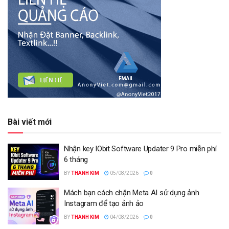
Bài viết mới
Nhận key IObit Software Updater 9 Pro miễn phí
6 tháng
BY
THANH KIM
05/08/2026
0
Mách bạn cách chặn Meta AI sử dụng ảnh
Instagram để tạo ảnh ảo
BY
THANH KIM
04/08/2026
0