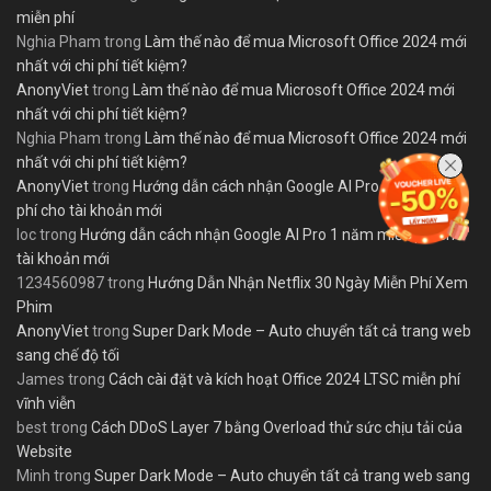
miễn phí
Nghia Pham
trong
Làm thế nào để mua Microsoft Office 2024 mới
nhất với chi phí tiết kiệm?
AnonyViet
trong
Làm thế nào để mua Microsoft Office 2024 mới
nhất với chi phí tiết kiệm?
Nghia Pham
trong
Làm thế nào để mua Microsoft Office 2024 mới
nhất với chi phí tiết kiệm?
AnonyViet
trong
Hướng dẫn cách nhận Google AI Pro 1 năm miễn
phí cho tài khoản mới
loc
trong
Hướng dẫn cách nhận Google AI Pro 1 năm miễn phí cho
tài khoản mới
1234560987
trong
Hướng Dẫn Nhận Netflix 30 Ngày Miễn Phí Xem
Phim
AnonyViet
trong
Super Dark Mode – Auto chuyển tất cả trang web
sang chế độ tối
James
trong
Cách cài đặt và kích hoạt Office 2024 LTSC miễn phí
vĩnh viễn
best
trong
Cách DDoS Layer 7 bằng Overload thử sức chịu tải của
Website
Minh
trong
Super Dark Mode – Auto chuyển tất cả trang web sang