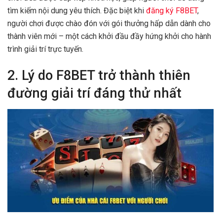
tìm kiếm nội dung yêu thích. Đặc biệt khi
đăng ký F8BET
,
người chơi được chào đón với gói thưởng hấp dẫn dành cho
thành viên mới – một cách khởi đầu đầy hứng khởi cho hành
trình giải trí trực tuyến.
2. Lý do F8BET trở thành thiên
đường giải trí đáng thử nhất