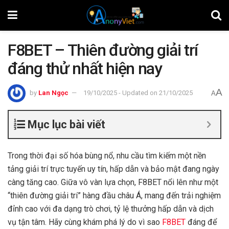
F8BET – Thiên đường giải trí
đáng thử nhất hiện nay
A
by
Lan Ngọc
19/10/2025 - Updated on 21/10/2025
A
Mục lục bài viết
Trong thời đại số hóa bùng nổ, nhu cầu tìm kiếm một nền
tảng giải trí trực tuyến uy tín, hấp dẫn và bảo mật đang ngày
càng tăng cao. Giữa vô vàn lựa chọn, F8BET nổi lên như một
“thiên đường giải trí” hàng đầu châu Á, mang đến trải nghiệm
đỉnh cao với đa dạng trò chơi, tỷ lệ thưởng hấp dẫn và dịch
vụ tận tâm. Hãy cùng khám phá lý do vì sao
F8BET
đáng để