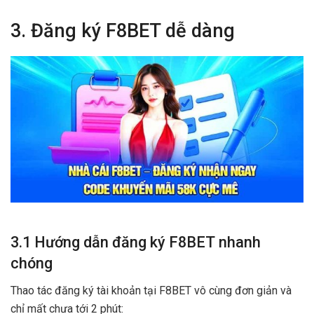
3. Đăng ký F8BET dễ dàng
3.1 Hướng dẫn đăng ký F8BET nhanh
chóng
Thao tác đăng ký tài khoản tại F8BET vô cùng đơn giản và
chỉ mất chưa tới 2 phút: