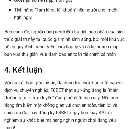
Giới hạn số tiền nạp mỗi ngày.
Tính năng “Tạm khóa tài khoản” nếu người chơi muốn
nghỉ ngơi.
Bên cạnh đó, người dùng nên kiểm tra tính hợp pháp của hình
thức giải trí này tại quốc gia mình sinh sống, bởi mỗi khu vực
sẽ có quy định riêng. Việc chơi hợp lý và có kế hoạch giúp
bạn vừa thư giãn, vừa đảm bảo an toàn tài chính cá nhân.
4. Kết luận
Với sự kết hợp giữa uy tín, đa dạng trò chơi, bảo mật cao và
dịch vụ chuyên nghiệp, F8BET thật sự xứng đáng là “thiên
đường giải trí trực tuyến” đáng thử nhất hiện nay. Nếu bạn
đang tìm kiếm một không gian vui chơi an toàn, tiện lợi và
nhiều ưu đãi, hãy đăng ký F8BET ngay hôm nay để trải
nghiệm sự khác biệt mà hàng nghìn người chơi đang yêu
thích!.