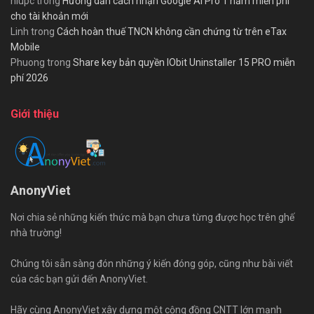
hiupc
trong
Hướng dẫn cách nhận Google AI Pro 1 năm miễn phí
cho tài khoản mới
Linh
trong
Cách hoàn thuế TNCN không cần chứng từ trên eTax
Mobile
Phuong
trong
Share key bản quyền IObit Uninstaller 15 PRO miễn
phí 2026
Giới thiệu
AnonyViet
Nơi chia sẻ những kiến thức mà bạn chưa từng được học trên ghế
nhà trường!
Chúng tôi sẵn sàng đón những ý kiến đóng góp, cũng như bài viết
của các bạn gửi đến AnonyViet.
Hãy cùng AnonyViet xây dựng một cộng đồng CNTT lớn mạnh