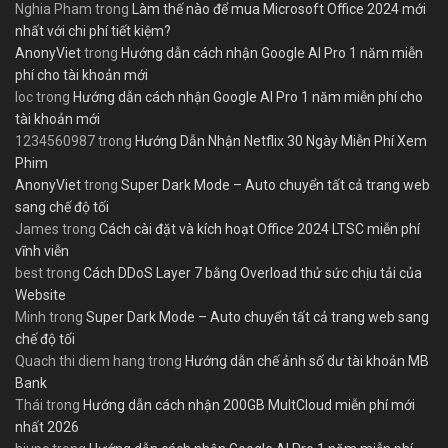
Nghia Pham
trong
Làm thế nào để mua Microsoft Office 2024 mới
nhất với chi phí tiết kiệm?
AnonyViet
trong
Hướng dẫn cách nhận Google AI Pro 1 năm miễn
phí cho tài khoản mới
loc
trong
Hướng dẫn cách nhận Google AI Pro 1 năm miễn phí cho
tài khoản mới
1234560987
trong
Hướng Dẫn Nhận Netflix 30 Ngày Miễn Phí Xem
Phim
AnonyViet
trong
Super Dark Mode – Auto chuyển tất cả trang web
sang chế độ tối
James
trong
Cách cài đặt và kích hoạt Office 2024 LTSC miễn phí
vĩnh viễn
best
trong
Cách DDoS Layer 7 bằng Overload thử sức chịu tải của
Website
Minh
trong
Super Dark Mode – Auto chuyển tất cả trang web sang
chế độ tối
Quach thi diem hang
trong
Hướng dẫn chế ảnh số dư tài khoản MB
Bank
Thái
trong
Hướng dẫn cách nhận 200GB MultCloud miễn phí mới
nhất 2026