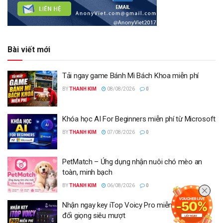
Bài viết mới
Tải ngay game Bánh Mì Bách Khoa miễn phí
BY
THANH KIM
08/08/2026
0
Khóa học AI For Beginners miễn phí từ Microsoft
BY
THANH KIM
07/08/2026
0
PetMatch – Ứng dụng nhận nuôi chó mèo an
toàn, minh bạch
BY
THANH KIM
06/08/2026
0
Nhận ngay key iTop Voicy Pro miễn phí 6 tháng
đổi giọng siêu mượt