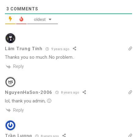
3
COMMENTS
oldest
Lâm Trung Tính
9 years ago
Thanks you so much..No problem..
Reply
NguyenHaSon-2006
8 years ago
lol, thank you admin, 🙂
Reply
Trần Lương
8 years ago