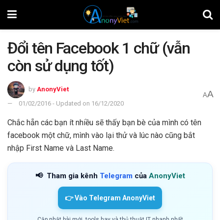
Đổi tên Facebook 1 chữ (vẫn
còn sử dụng tốt)
by
AnonyViet
A
A
01/02/2016 - Updated on 16/12/2020
Chắc hẵn các bạn ít nhiều sẽ thấy bạn bè của mình có tên
facebook một chữ, mình vào lại thử và lúc nào cũng bắt
nhập First Name và Last Name.
📢
Tham gia kênh
Telegram
của
AnonyViet
👉 Vào Telegram AnonyViet
Cập nhật bài mới, tools hay và thủ thuật IT nhanh nhất