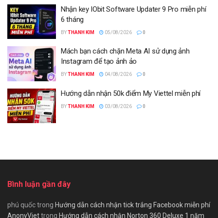
Nhận key IObit Software Updater 9 Pro miễn phí
6 tháng
BY
THANH KIM
05/08/2026
0
Mách bạn cách chặn Meta AI sử dụng ảnh
Instagram để tạo ảnh ảo
BY
THANH KIM
04/08/2026
0
Hướng dẫn nhận 50k điểm My Viettel miễn phí
BY
THANH KIM
03/08/2026
0
Bình luận gần đây
phú quốc
trong
Hướng dẫn cách nhận tick trắng Facebook miễn phí
AnonyViet
trong
Hướng dẫn cách nhận Norton 360 Deluxe 1 năm