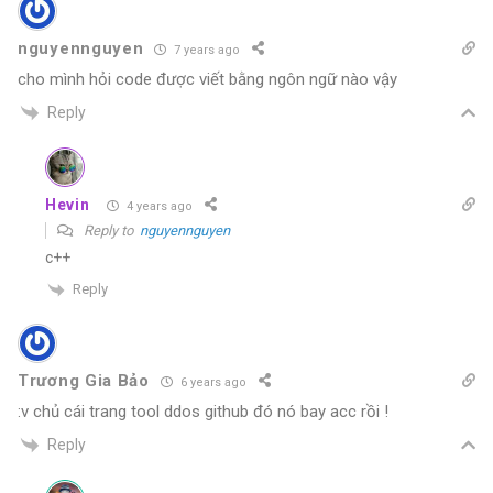
nguyennguyen
7 years ago
cho mình hỏi code được viết bằng ngôn ngữ nào vậy
Reply
Hevin
4 years ago
Reply to
nguyennguyen
c++
Reply
Trương Gia Bảo
6 years ago
:v chủ cái trang tool ddos github đó nó bay acc rồi !
Reply