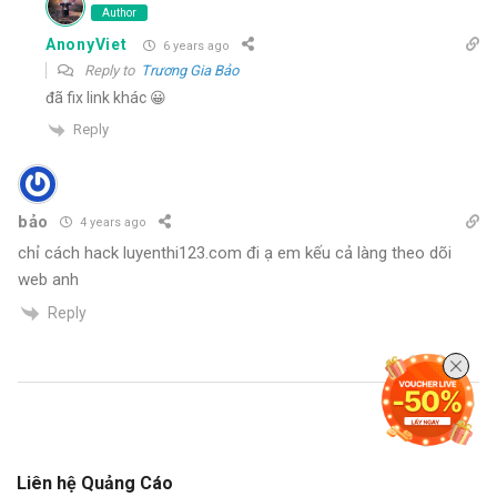
Author
AnonyViet
6 years ago
Reply to
Trương Gia Bảo
đã fix link khác 😀
Reply
bảo
4 years ago
chỉ cách hack luyenthi123.com đi ạ em kếu cả làng theo dõi
web anh
Reply
Liên hệ Quảng Cáo