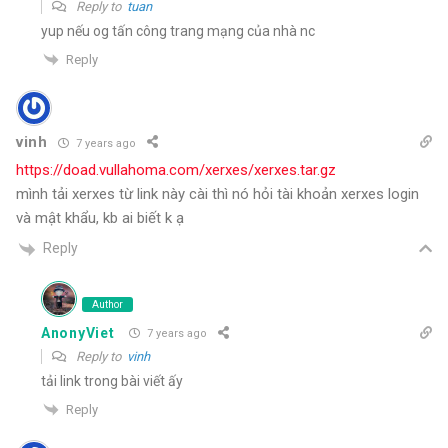
Reply to
tuan
yup nếu og tấn công trang mạng của nhà nc
Reply
vinh
7 years ago
https://doad.vullahoma.com/xerxes/xerxes.tar.gz
mình tải xerxes từ link này cài thì nó hỏi tài khoản xerxes login
và mật khẩu, kb ai biết k ạ
Reply
Author
AnonyViet
7 years ago
Reply to
vinh
tải link trong bài viết ấy
Reply