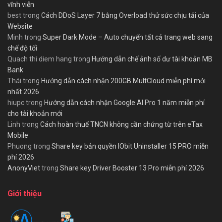
vĩnh viễn
best
trong
Cách DDoS Layer 7 bằng Overload thử sức chịu tải của
Website
Minh
trong
Super Dark Mode – Auto chuyển tất cả trang web sang
chế độ tối
Quach thi diem hang
trong
Hướng dẫn chế ảnh số dư tài khoản MB
Bank
Thái
trong
Hướng dẫn cách nhận 200GB MultCloud miễn phí mới
nhất 2026
hiupc
trong
Hướng dẫn cách nhận Google AI Pro 1 năm miễn phí
cho tài khoản mới
Linh
trong
Cách hoàn thuế TNCN không cần chứng từ trên eTax
Mobile
Phuong
trong
Share key bản quyền IObit Uninstaller 15 PRO miễn
phí 2026
AnonyViet
trong
Share key Driver Booster 13 Pro miễn phí 2026
Giới thiệu