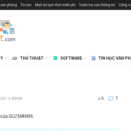
 văn phòng
Tin tức
Mail ảo tạm thời miễn phí
Tools tra cứu thông tin
Công cụ
TY
THỦ THUẬT
SOFTWARE
TIN HỌC VĂN P
A
1
2020
in
DDOS
A
nh của GUZMAN96.