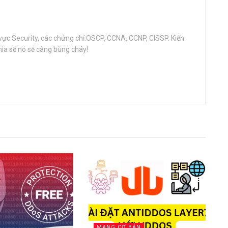
vực Security, các chứng chỉ:OSCP, CCNA, CCNP, CISSP. Kiến
ia sẽ nó sẽ càng bùng cháy!
MẠNG CƠ BẢN