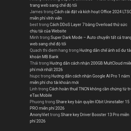
trang web sang chế độ tối
James
trong
Cách cài đặt và kích hoạt Office 2024 LTS
miễn phí vĩnh viễn
best
trong
Cách DDoS Layer 7 bằng Overload thử sức
chịu tải của Website
Minh
trong
Super Dark Mode – Auto chuyển tất cả tran
web sang chế độ tối
Quach thi diem hang
trong
Hướng dẫn chế ảnh số dư tà
khoản MB Bank
Thái
trong
Hướng dẫn cách nhận 200GB MultCloud miễ
phí mới nhất 2026
hiupc
trong
Hướng dẫn cách nhận Google AI Pro 1 năm
miễn phí cho tài khoản mới
Linh
trong
Cách hoàn thuế TNCN không cần chứng từ t
eTax Mobile
Phuong
trong
Share key bản quyền IObit Uninstaller 15
PRO miễn phí 2026
AnonyViet
trong
Share key Driver Booster 13 Pro miễn
phí 2026