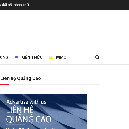
 đổi số thành chữ
HÒNG
KIẾN THỨC
MMO
Liên hệ Quảng Cáo