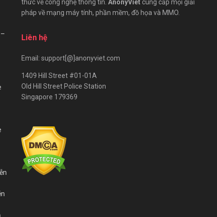
thức về công nghệ thông tin.
AnonyViet
cung cấp mọi giải
pháp về mạng máy tính, phần mềm, đồ họa và MMO.
 –
Liên hệ
Email: support[@]anonyviet.com
1409 Hill Street #01-01A
Old Hill Street Police Station
e
Singapore 179369
e
iễn
ễn
ả