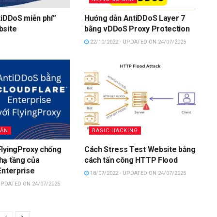
tiDDoS miễn phí”
Hướng dẫn AntiDDoS Layer 7
bsite
bằng vDDoS Proxy Protection
22/10/2022 - UPDATED ON 24/07/2025
BẢN
BASIC HACKING
FlyingProxy chống
Cách Stress Test Website bằng
hạ tầng của
cách tấn công HTTP Flood
Enterprise
18/07/2022 - UPDATED ON 24/07/2025
UPDATED ON 24/07/2025