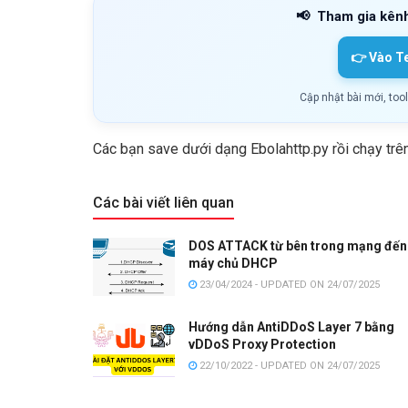
📢
Tham gia kên
👉 Vào T
Cập nhật bài mới, too
Các bạn save dưới dạng Ebolahttp.py rồi chạy trê
Các bài viết liên quan
DOS ATTACK từ bên trong mạng đến
máy chủ DHCP
23/04/2024 - UPDATED ON 24/07/2025
Hướng dẫn AntiDDoS Layer 7 bằng
vDDoS Proxy Protection
22/10/2022 - UPDATED ON 24/07/2025