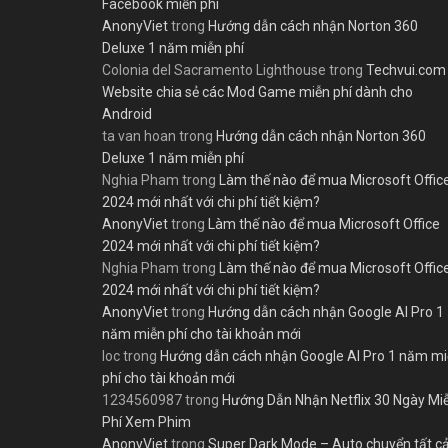
Facebook miễn phí
AnonyViet
trong
Hướng dẫn cách nhận Norton 360
Deluxe 1 năm miễn phí
Colonia del Sacramento Lighthouse
trong
Techvui.com
Website chia sẻ các Mod Game miễn phí dành cho
Android
ta van hoan
trong
Hướng dẫn cách nhận Norton 360
Deluxe 1 năm miễn phí
Nghia Pham
trong
Làm thế nào để mua Microsoft Offic
2024 mới nhất với chi phí tiết kiệm?
AnonyViet
trong
Làm thế nào để mua Microsoft Office
2024 mới nhất với chi phí tiết kiệm?
Nghia Pham
trong
Làm thế nào để mua Microsoft Offic
2024 mới nhất với chi phí tiết kiệm?
AnonyViet
trong
Hướng dẫn cách nhận Google AI Pro 1
năm miễn phí cho tài khoản mới
loc
trong
Hướng dẫn cách nhận Google AI Pro 1 năm m
phí cho tài khoản mới
1234560987
trong
Hướng Dẫn Nhận Netflix 30 Ngày Mi
Phí Xem Phim
AnonyViet
trong
Super Dark Mode – Auto chuyển tất c