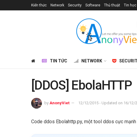
Kiến thức
Network
Security
Software
Thủ thuật
Tin học
TIN TỨC
NETWORK
SECURI
[DDOS] EbolaHTTP
by
AnonyViet
12/12/2015 - Updated on 16/12/
Code ddos Ebolahttp.py, một tool ddos cực mạ