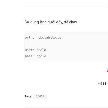
Sự dụng lệnh dưới đây, để chạy
python Ebolahttp.py 

user: ebola

pass: ebola
Pass:
Tags:
DDOS