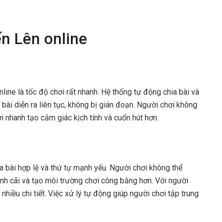
ến Lên online
line là tốc độ chơi rất nhanh. Hệ thống tự động chia bài và
 bài diễn ra liên tục, không bị gián đoạn. Người chơi không
ơi nhanh tạo cảm giác kịch tính và cuốn hút hơn.
ra bài hợp lệ và thứ tự mạnh yếu. Người chơi không thể
anh cãi và tạo môi trường chơi công bằng hơn. Với người
 nhiều chi tiết. Việc xử lý tự động giúp người chơi tập trung