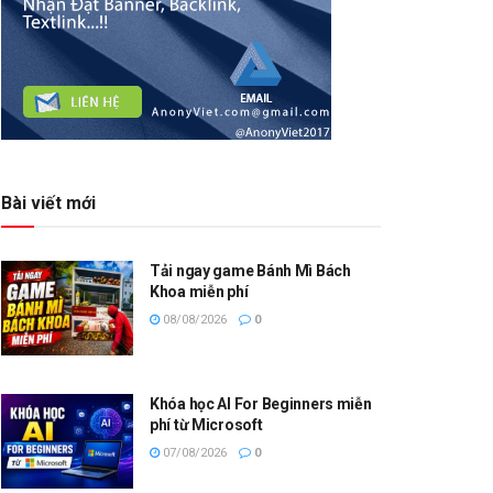
Bài viết mới
Tải ngay game Bánh Mì Bách
Khoa miễn phí
08/08/2026
0
Khóa học AI For Beginners miễn
phí từ Microsoft
07/08/2026
0