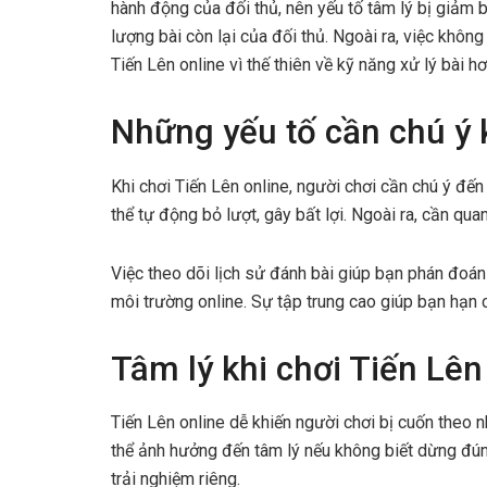
hành động của đối thủ, nên yếu tố tâm lý bị giảm 
lượng bài còn lại của đối thủ. Ngoài ra, việc khôn
Tiến Lên online vì thế thiên về kỹ năng xử lý bài hơ
Những yếu tố cần chú ý 
Khi chơi Tiến Lên online, người chơi cần chú ý đến 
thể tự động bỏ lượt, gây bất lợi. Ngoài ra, cần qua
Việc theo dõi lịch sử đánh bài giúp bạn phán đoán
môi trường online. Sự tập trung cao giúp bạn hạn 
Tâm lý khi chơi Tiến Lên
Tiến Lên online dễ khiến người chơi bị cuốn theo n
thể ảnh hưởng đến tâm lý nếu không biết dừng đúng
trải nghiệm riêng.