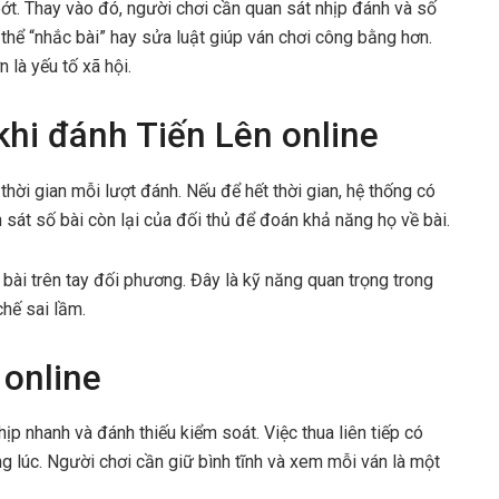
bớt. Thay vào đó, người chơi cần quan sát nhịp đánh và số
g thể “nhắc bài” hay sửa luật giúp ván chơi công bằng hơn.
n là yếu tố xã hội.
khi đánh Tiến Lên online
thời gian mỗi lượt đánh. Nếu để hết thời gian, hệ thống có
n sát số bài còn lại của đối thủ để đoán khả năng họ về bài.
 bài trên tay đối phương. Đây là kỹ năng quan trọng trong
chế sai lầm.
 online
hịp nhanh và đánh thiếu kiểm soát. Việc thua liên tiếp có
 lúc. Người chơi cần giữ bình tĩnh và xem mỗi ván là một