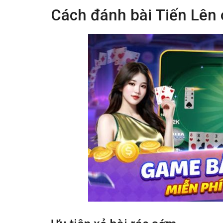
Cách đánh bài Tiến Lên 