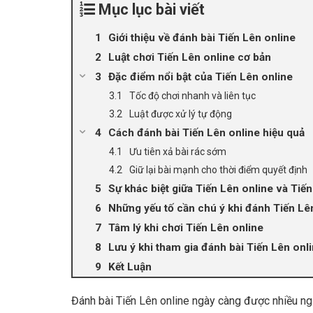
Mục lục bài viết
Giới thiệu về đánh bài Tiến Lên online
Luật chơi Tiến Lên online cơ bản
Đặc điểm nổi bật của Tiến Lên online
Tốc độ chơi nhanh và liên tục
Luật được xử lý tự động
Cách đánh bài Tiến Lên online hiệu quả
Ưu tiên xả bài rác sớm
Giữ lại bài mạnh cho thời điểm quyết định
Sự khác biệt giữa Tiến Lên online và Tiế
Những yếu tố cần chú ý khi đánh Tiến Lê
Tâm lý khi chơi Tiến Lên online
Lưu ý khi tham gia đánh bài Tiến Lên onl
Kết Luận
Đánh bài Tiến Lên online ngày càng được nhiều ngư