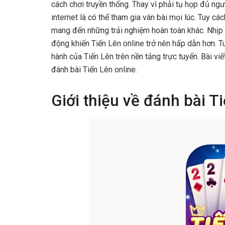
cách chơi truyền thống. Thay vì phải tụ họp đủ ngườ
internet là có thể tham gia ván bài mọi lúc. Tuy c
mang đến những trải nghiệm hoàn toàn khác. Nhịp 
động khiến Tiến Lên online trở nên hấp dẫn hơn. Tu
hành của Tiến Lên trên nền tảng trực tuyến. Bài vi
đánh bài Tiến Lên online.
Giới thiệu về đánh bài T