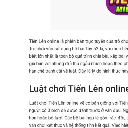
Tiến Lên online là phiên bản trực tuyến của trò ch
Trò chơi vẫn sử dụng bộ bài Tây 52 lá, với mục tiê
biệt lớn nhất là toàn bộ quá trình chia bài, xếp bà
gia bàn với những đối thủ ngẫu nhiên hoặc theo ph
hạn chế tranh cãi về luật. Đây là lý do hình thức n
Luật chơi Tiến Lên onlin
Luật chơi Tiến Lên online về cơ bản giống với Tiến
người có 3 bích sẽ được đánh trước ở ván đầu. Ng
hơn hoặc bỏ lượt. Các bộ bài hợp lệ gồm rác, đôi, 
ván chơi kết thúc và hệ thống tính kết quả. Việc hi