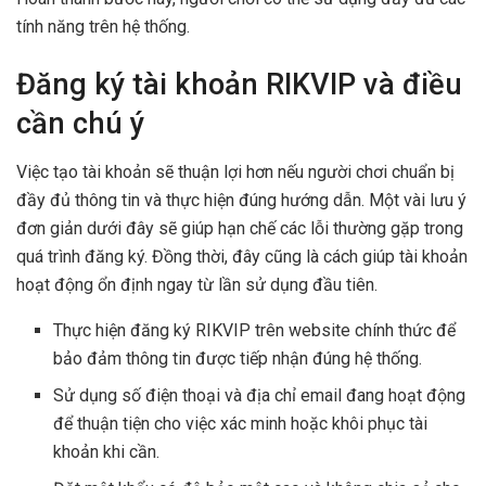
tính năng trên hệ thống.
Đăng ký tài khoản RIKVIP và điều
cần chú ý
Việc tạo tài khoản sẽ thuận lợi hơn nếu người chơi chuẩn bị
đầy đủ thông tin và thực hiện đúng hướng dẫn. Một vài lưu ý
đơn giản dưới đây sẽ giúp hạn chế các lỗi thường gặp trong
quá trình đăng ký. Đồng thời, đây cũng là cách giúp tài khoản
hoạt động ổn định ngay từ lần sử dụng đầu tiên.
Thực hiện đăng ký RIKVIP trên website chính thức để
bảo đảm thông tin được tiếp nhận đúng hệ thống.
Sử dụng số điện thoại và địa chỉ email đang hoạt động
để thuận tiện cho việc xác minh hoặc khôi phục tài
khoản khi cần.