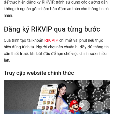
để thực hiện đăng ký RIKVIP, tránh sử dụng các đường dẫn
không rõ nguồn gốc nhằm bảo đảm an toàn cho thông tin cá
nhân.
Đăng ký RIKVIP qua từng bước
Quá trình tạo tài khoản
RIK VIP
chỉ mất vài phút nếu thực
hiện đúng trình tự. Người chơi nên chuẩn bị đầy đủ thông tin
cần thiết trước khi bắt đầu để hạn chế việc chỉnh sửa nhiều
lần.
Truy cập website chính thức