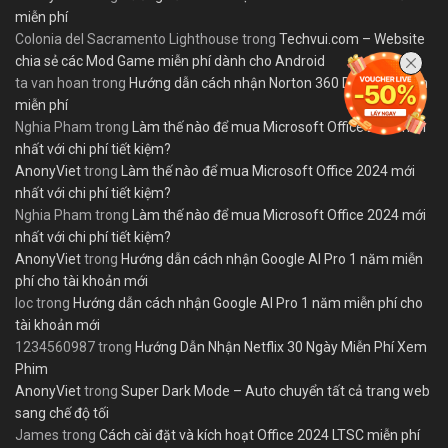
miễn phí
Colonia del Sacramento Lighthouse
trong
Techvui.com – Website
chia sẻ các Mod Game miễn phí dành cho Android
ta van hoan
trong
Hướng dẫn cách nhận Norton 360 Deluxe 1 năm
miễn phí
Nghia Pham
trong
Làm thế nào để mua Microsoft Office 2024 mới
nhất với chi phí tiết kiệm?
AnonyViet
trong
Làm thế nào để mua Microsoft Office 2024 mới
nhất với chi phí tiết kiệm?
Nghia Pham
trong
Làm thế nào để mua Microsoft Office 2024 mới
nhất với chi phí tiết kiệm?
AnonyViet
trong
Hướng dẫn cách nhận Google AI Pro 1 năm miễn
phí cho tài khoản mới
loc
trong
Hướng dẫn cách nhận Google AI Pro 1 năm miễn phí cho
tài khoản mới
1234560987
trong
Hướng Dẫn Nhận Netflix 30 Ngày Miễn Phí Xem
Phim
AnonyViet
trong
Super Dark Mode – Auto chuyển tất cả trang web
sang chế độ tối
James
trong
Cách cài đặt và kích hoạt Office 2024 LTSC miễn phí