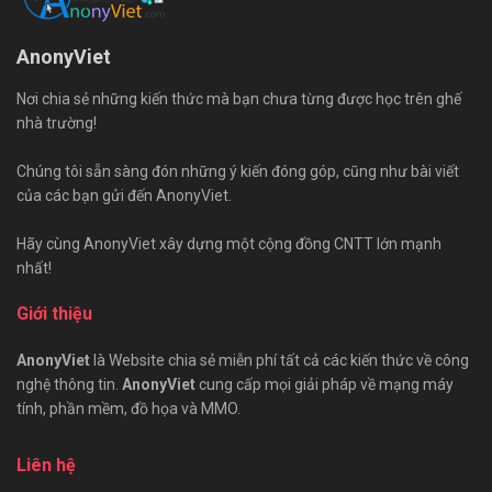
AnonyViet
Nơi chia sẻ những kiến thức mà bạn chưa từng được học trên ghế
nhà trường!
Chúng tôi sẵn sàng đón những ý kiến đóng góp, cũng như bài viết
của các bạn gửi đến AnonyViet.
Hãy cùng AnonyViet xây dựng một cộng đồng CNTT lớn mạnh
nhất!
Giới thiệu
AnonyViet
là Website chia sẻ miễn phí tất cả các kiến thức về công
nghệ thông tin.
AnonyViet
cung cấp mọi giải pháp về mạng máy
tính, phần mềm, đồ họa và MMO.
Liên hệ