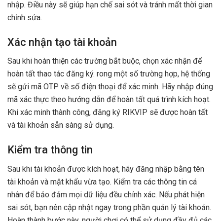
nhập. Điều này sẽ giúp hạn chế sai sót và tránh mất thời gian
chỉnh sửa.
Xác nhận tạo tài khoản
Sau khi hoàn thiện các trường bắt buộc, chọn xác nhận để
hoàn tất thao tác đăng ký. rong một số trường hợp, hệ thống
sẽ gửi mã OTP về số điện thoại để xác minh. Hãy nhập đúng
mã xác thực theo hướng dẫn để hoàn tất quá trình kích hoạt.
Khi xác minh thành công, đăng ký RIKVIP sẽ được hoàn tất
và tài khoản sẵn sàng sử dụng.
Kiểm tra thông tin
Sau khi tài khoản được kích hoạt, hãy đăng nhập bằng tên
tài khoản và mật khẩu vừa tạo. Kiểm tra các thông tin cá
nhân để bảo đảm mọi dữ liệu đều chính xác. Nếu phát hiện
sai sót, bạn nên cập nhật ngay trong phần quản lý tài khoản.
Hoàn thành bước này, người chơi có thể sử dụng đầy đủ các