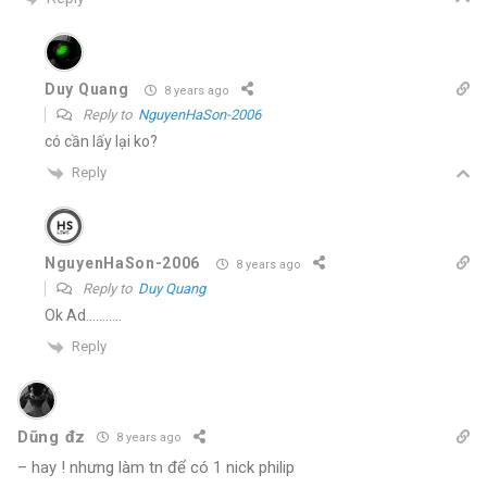
Duy Quang
8 years ago
Reply to
NguyenHaSon-2006
có cần lấy lại ko?
Reply
NguyenHaSon-2006
8 years ago
Reply to
Duy Quang
Ok Ad………..
Reply
Dũng đz
8 years ago
– hay ! nhưng làm tn để có 1 nick philip