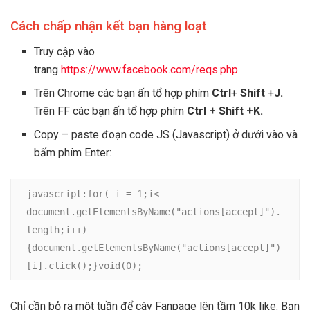
Cách chấp nhận kết bạn hàng loạt
Truy cập vào
trang
https://www.facebook.com/reqs.php
Trên Chrome các bạn ấn tổ hợp phím
Ctrl
+
Shift
+
J.
Trên FF các bạn ấn tổ hợp phím
Ctrl + Shift +K.
Copy – paste đoạn code JS (Javascript) ở dưới vào và
bấm phím Enter:
javascript:for( i = 1;i< 
document.getElementsByName("actions[accept]").
length;i++)
{document.getElementsByName("actions[accept]")
[i].click();}void(0);
Chỉ cần bỏ ra một tuần để cày Fanpage lên tầm 10k like. Bạn