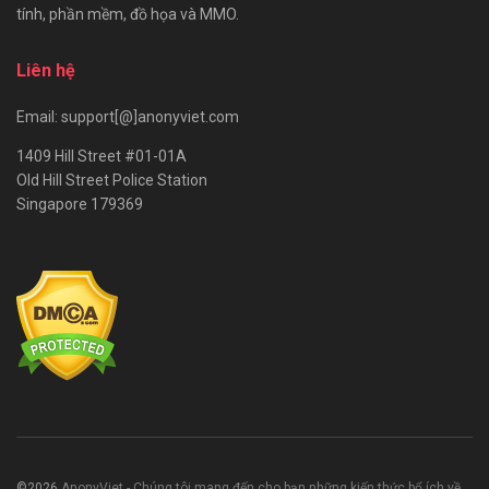
tính, phần mềm, đồ họa và MMO.
Liên hệ
Email: support[@]anonyviet.com
1409 Hill Street #01-01A
Old Hill Street Police Station
Singapore 179369
©2026
AnonyViet - Chúng tôi mang đến cho bạn những kiến thức bổ ích về