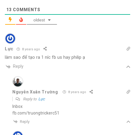
13
COMMENTS
oldest
Lực
8 years ago
làm sao để tạo ra 1 níc fb us hay philip ạ
Reply
Nguyễn Xuân Trường
8 years ago
Reply to
Lực
Inbox
fb.com/truongtrickerc51
Reply