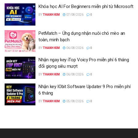
Khóa học AI For Beginners miễn phí từ Microsoft
BY
THANH KIM
07/08/2026
0
PetMatch – Ứng dụng nhận nuôi chó mèo an
toàn, minh bạch
BY
THANH KIM
06/08/2026
0
Nhận ngay key iTop Voicy Pro miễn phí 6 tháng
đổi giọng siêu mượt
BY
THANH KIM
06/08/2026
0
Nhận key IObit Software Updater 9 Pro miễn phí
6 tháng
BY
THANH KIM
05/08/2026
0