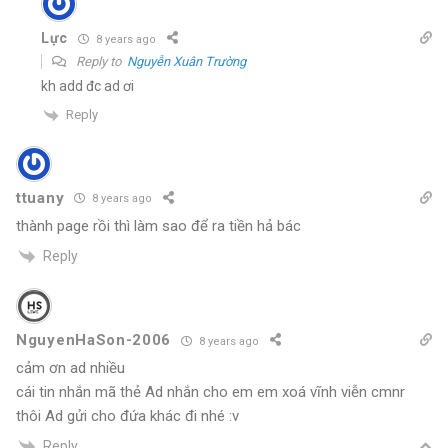
Lực
8 years ago
Reply to
Nguyễn Xuân Trường
kh add đc ad ơi
Reply
ttuany
8 years ago
thành page rồi thì làm sao để ra tiền hả bác
Reply
NguyenHaSon-2006
8 years ago
cảm ơn ad nhiều
cái tin nhắn mã thẻ Ad nhắn cho em em xoá vĩnh viễn cmnr
thôi Ad gửi cho đứa khác đi nhé :v
Reply