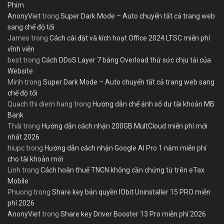
Phim
AnonyViet
trong
Super Dark Mode – Auto chuyển tất cả trang web
sang chế độ tối
James
trong
Cách cài đặt và kích hoạt Office 2024 LTSC miễn phí
vĩnh viễn
best
trong
Cách DDoS Layer 7 bằng Overload thử sức chịu tải của
Website
Minh
trong
Super Dark Mode – Auto chuyển tất cả trang web sang
chế độ tối
Quach thi diem hang
trong
Hướng dẫn chế ảnh số dư tài khoản MB
Bank
Thái
trong
Hướng dẫn cách nhận 200GB MultCloud miễn phí mới
nhất 2026
hiupc
trong
Hướng dẫn cách nhận Google AI Pro 1 năm miễn phí
cho tài khoản mới
Linh
trong
Cách hoàn thuế TNCN không cần chứng từ trên eTax
Mobile
Phuong
trong
Share key bản quyền IObit Uninstaller 15 PRO miễn
phí 2026
AnonyViet
trong
Share key Driver Booster 13 Pro miễn phí 2026