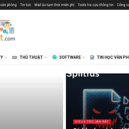
 văn phòng
Tin tức
Mail ảo tạm thời miễn phí
Tools tra cứu thông tin
Công cụ
TY
THỦ THUẬT
SOFTWARE
TIN HỌC VĂN P
VIRUS-TROJAN-RAT