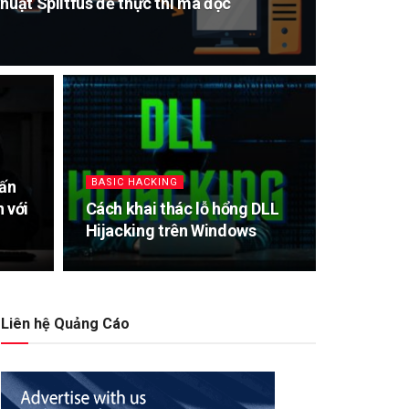
huật Splitfus để thực thi mã độc
BASIC HACKING
tấn
 với
Cách khai thác lỗ hổng DLL
Hijacking trên Windows
Liên hệ Quảng Cáo