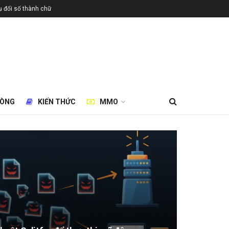
 đổi số thành chữ
HÒNG
KIẾN THỨC
MMO