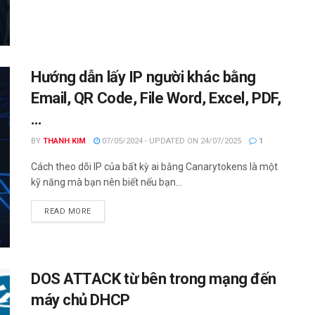
Hướng dẫn lấy IP người khác bằng
Email, QR Code, File Word, Excel, PDF,
…
BY
THANH KIM
07/05/2024 - UPDATED ON 24/07/2025
1
Cách theo dõi IP của bất kỳ ai bằng Canarytokens là một
kỹ năng mà bạn nên biết nếu bạn...
DETAILS
READ MORE
DOS ATTACK từ bên trong mạng đến
máy chủ DHCP