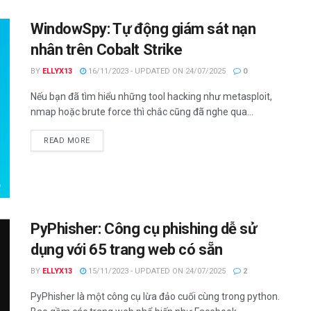
WindowSpy: Tự động giám sát nạn
nhân trên Cobalt Strike
BY
ELLYX13
16/11/2023 - UPDATED ON 24/07/2025
0
Nếu bạn đã tìm hiểu những tool hacking như metasploit,
nmap hoặc brute force thì chắc cũng đã nghe qua...
DETAILS
READ MORE
PyPhisher: Công cụ phishing dễ sử
dụng với 65 trang web có sẵn
BY
ELLYX13
15/11/2023 - UPDATED ON 24/07/2025
2
PyPhisher là một công cụ lừa đảo cuối cùng trong python.