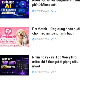
Khóa học AI For Beginners miễn
phí từ Microsoft
07/08/2026
0
PetMatch – Ứng dụng nhận nuôi
chó mèo an toàn, minh bạch
06/08/2026
0
Nhận ngay key iTop Voicy Pro
miễn phí 6 tháng đổi giọng siêu
mượt
06/08/2026
0