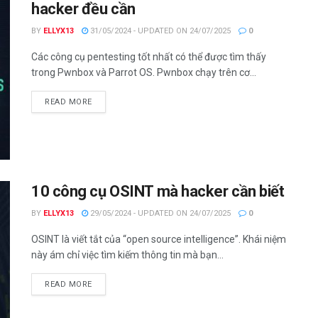
hacker đều cần
BY
ELLYX13
31/05/2024 - UPDATED ON 24/07/2025
0
Các công cụ pentesting tốt nhất có thể được tìm thấy
trong Pwnbox và Parrot OS. Pwnbox chạy trên cơ...
DETAILS
READ MORE
10 công cụ OSINT mà hacker cần biết
BY
ELLYX13
29/05/2024 - UPDATED ON 24/07/2025
0
OSINT là viết tắt của “open source intelligence”. Khái niệm
này ám chỉ việc tìm kiếm thông tin mà bạn...
DETAILS
READ MORE