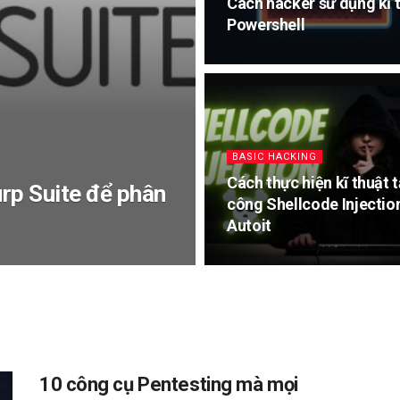
Cách hacker sử dụng kĩ t
Powershell
BASIC HACKING
Cách thực hiện kĩ thuật 
rp Suite để phân
công Shellcode Injection
Autoit
10 công cụ Pentesting mà mọi