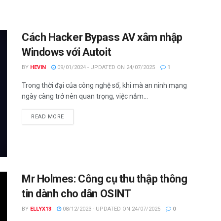
Cách Hacker Bypass AV xâm nhập
Windows với Autoit
BY
HEVIN
09/01/2024 - UPDATED ON 24/07/2025
1
Trong thời đại của công nghệ số, khi mà an ninh mạng
ngày càng trở nên quan trọng, việc nắm...
DETAILS
READ MORE
Mr Holmes: Công cụ thu thập thông
tin dành cho dân OSINT
BY
ELLYX13
08/12/2023 - UPDATED ON 24/07/2025
0