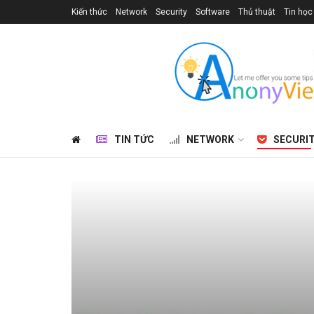
Kiến thức
Network
Security
Software
Thủ thuật
Tin học
TIN TỨC
NETWORK
SECURI