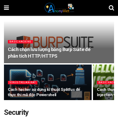
BASIC HACKING
Cách chặn lưu lượng bằng Burp Suite để
phân tích HTTP/HTTPS
VIRUS-TROJAN-RAT
BASIC HACKI
Cách hacker sử dụng kĩ thuật Splitfus để
Cách thực h
thực thi mã độc Powershell
Injection vớ
Security