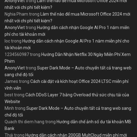
AnonyViet
trong
Làm thế nào để mua Microsoft Office 2024 mới
nhất với chi phí tiết kiệm?
Nghia Pham
trong
Làm thế nào để mua Microsoft Office 2024 mới
nhất với chi phí tiết kiệm?
AnonyViet
trong
Hướng dẫn cách nhận Google AI Pro 1 năm miễn
phí cho tài khoản mới
loc
trong
Hướng dẫn cách nhận Google AI Pro 1 năm miễn phí cho
tài khoản mới
1234560987
trong
Hướng Dẫn Nhận Netflix 30 Ngày Miễn Phí Xem
Phim
AnonyViet
trong
Super Dark Mode – Auto chuyển tất cả trang web
sang chế độ tối
James
trong
Cách cài đặt và kích hoạt Office 2024 LTSC miễn phí
vĩnh viễn
best
trong
Cách DDoS Layer 7 bằng Overload thử sức chịu tải của
Website
Minh
trong
Super Dark Mode – Auto chuyển tất cả trang web sang
chế độ tối
Quach thi diem hang
trong
Hướng dẫn chế ảnh số dư tài khoản MB
Bank
Thái
trong
Hướng dẫn cách nhận 200GB MultCloud miễn phí mới