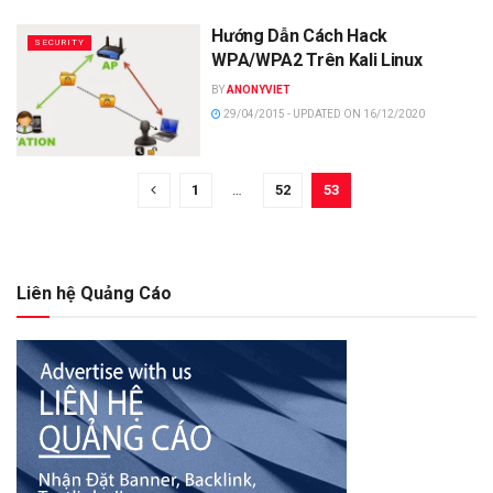
Hướng Dẫn Cách Hack
SECURITY
WPA/WPA2 Trên Kali Linux
BY
ANONYVIET
29/04/2015 - UPDATED ON 16/12/2020
1
…
52
53
Liên hệ Quảng Cáo