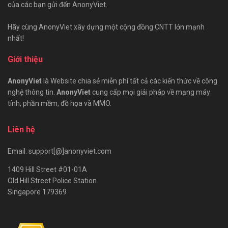
của các bạn gửi đến AnonyViet.
Hãy cùng AnonyViet xây dựng một cộng đồng CNTT lớn mạnh
nhất!
Giới thiệu
AnonyViet
là Website chia sẻ miễn phí tất cả các kiến thức về công
nghệ thông tin.
AnonyViet
cung cấp mọi giải pháp về mạng máy
tính, phần mềm, đồ họa và MMO.
Liên hệ
Email: support[@]anonyviet.com
1409 Hill Street #01-01A
Old Hill Street Police Station
Singapore 179369