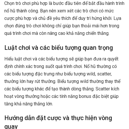
Chọn trò chơi phù hợp là bước đầu tiên để bắt đầu hành trình
nổ hũ thành công. Bạn nên xem xét các trò chơi có mức
cược phù hợp và chủ đề yêu thích để duy trì hứng khởi. Lựa
chọn đúng trò chơi không chỉ giúp bạn thoải mái hơn trong
quá trình chơi mà còn nâng cao khả năng chiến thắng.
Luật chơi và các biểu tượng quan trọng
Hiểu luật chơi và các biểu tượng sẽ giúp bạn đưa ra quyết
định chính xác trong suốt quá trình chơi. Nổ hũ thường có
các biểu tượng đặc trưng như biểu tượng wild, scatter,
thưởng lớn hay rút thưởng. Biểu tượng wild thường thay thế
các biểu tượng khác để tạo thành dòng thắng. Scatter kích
hoạt vòng thưởng hoặc các tính năng bonus đặc biệt giúp
tăng khả năng thắng lớn.
Hướng dẫn đặt cược và thực hiện vòng
quay