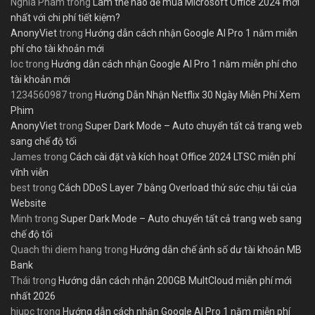
Nghia Pham
trong
Làm thế nào để mua Microsoft Office 2024 mới
nhất với chi phí tiết kiệm?
AnonyViet
trong
Hướng dẫn cách nhận Google AI Pro 1 năm miễn
phí cho tài khoản mới
loc
trong
Hướng dẫn cách nhận Google AI Pro 1 năm miễn phí cho
tài khoản mới
1234560987
trong
Hướng Dẫn Nhận Netflix 30 Ngày Miễn Phí Xem
Phim
AnonyViet
trong
Super Dark Mode – Auto chuyển tất cả trang web
sang chế độ tối
James
trong
Cách cài đặt và kích hoạt Office 2024 LTSC miễn phí
vĩnh viễn
best
trong
Cách DDoS Layer 7 bằng Overload thử sức chịu tải của
Website
Minh
trong
Super Dark Mode – Auto chuyển tất cả trang web sang
chế độ tối
Quach thi diem hang
trong
Hướng dẫn chế ảnh số dư tài khoản MB
Bank
Thái
trong
Hướng dẫn cách nhận 200GB MultCloud miễn phí mới
nhất 2026
hiupc
trong
Hướng dẫn cách nhận Google AI Pro 1 năm miễn phí