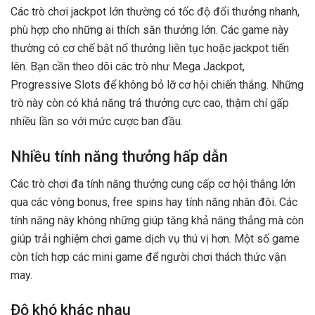
Các trò chơi jackpot lớn thường có tốc độ đổi thưởng nhanh,
phù hợp cho những ai thích săn thưởng lớn. Các game này
thường có cơ chế bật nổ thưởng liên tục hoặc jackpot tiến
lên. Bạn cần theo dõi các trò như Mega Jackpot,
Progressive Slots để không bỏ lỡ cơ hội chiến thắng. Những
trò này còn có khả năng trả thưởng cực cao, thậm chí gấp
nhiều lần so với mức cược ban đầu.
Nhiều tính năng thưởng hấp dẫn
Các trò chơi đa tính năng thưởng cung cấp cơ hội thắng lớn
qua các vòng bonus, free spins hay tính năng nhân đôi. Các
tính năng này không những giúp tăng khả năng thắng mà còn
giúp trải nghiệm chơi game dịch vụ thú vị hơn. Một số game
còn tích hợp các mini game để người chơi thách thức vận
may.
Độ khó khác nhau