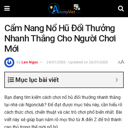
Cẩm Nang Nổ Hũ Đổi Thưởng
Nhanh Thắng Cho Người Chơi
Mới
A
by
Lan Ngọc
24/01/2026 - Updated on 26/01/2026
A
Mục lục bài viết
Bạn đang tìm kiếm cách chơi nổ hũ đổi thưởng nhanh thắng
tại nhà cái Ngonclub? Để đạt được mục tiêu này, cần hiểu rõ
cách thức chơi, chiến thuật và các trò chơi phổ biến nhất. Bài
viết này sẽ giúp bạn nắm rõ mọi thứ từ A đến Z để trở thành
cao thủ trong thế giới nổ hũ.