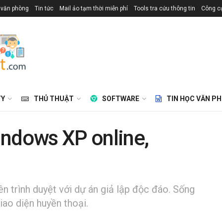
 văn phòng
Tin tức
Mail ảo tạm thời miễn phí
Tools tra cứu thông tin
Công cụ
TY
THỦ THUẬT
SOFTWARE
TIN HỌC VĂN P
indows XP online,
n trình duyệt với dự án giả lập độc đáo. Sống
giao diện huyền thoại.