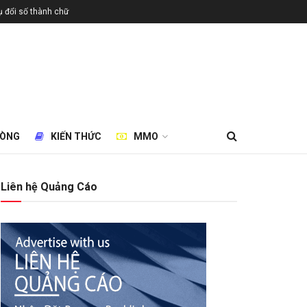
 đổi số thành chữ
HÒNG
KIẾN THỨC
MMO
Liên hệ Quảng Cáo