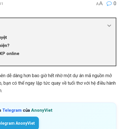
A
0
11
A
uyệt
hiện?
XP online
nên dễ dàng hơn bao giờ hết nhờ một dự án mã nguồn mở
 bạn có thể ngay lập tức quay về tuổi thơ với hệ điều hành
h.
h
Telegram
của
AnonyViet
elegram AnonyViet