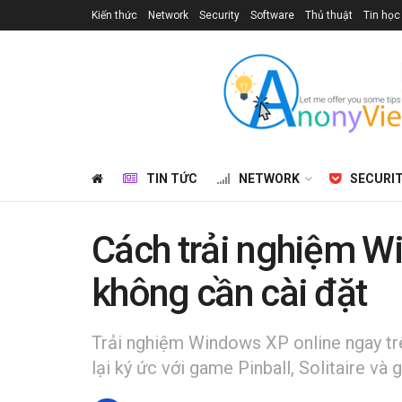
Kiến thức
Network
Security
Software
Thủ thuật
Tin học
TIN TỨC
NETWORK
SECURI
Cách trải nghiệm W
không cần cài đặt
Trải nghiệm Windows XP online ngay trê
lại ký ức với game Pinball, Solitaire và 