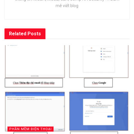
mê viết blog
Related
Posts
PHẦN MỀM ĐIỆN THOẠI