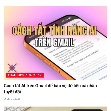
PHẦN MỀM ĐIỆN THOẠI
Cách tắt AI trên Gmail để bảo vệ dữ liệu cá nhân
tuyệt đối
08/04/2026