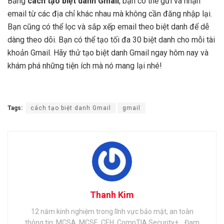
Bằng
cách tạo biệt danh Gmail
, bạn có thể gửi và nhận
email từ các địa chỉ khác nhau mà không cần đăng nhập lại.
Bạn cũng có thể lọc và sắp xếp email theo biệt danh để dễ
dàng theo dõi. Bạn có thể tạo tối đa 30 biệt danh cho mỗi tài
khoản Gmail. Hãy thử tạo biệt danh Gmail ngay hôm nay và
khám phá những tiện ích mà nó mang lại nhé!
Tags:
cách tạo biệt danh Gmail
gmail
Thanh Kim
12 năm kinh nghiệm trong lĩnh vực bảo mật, an toàn
thông tin: MCSA, MCSE, CEH, CompTIA Security+... Đam