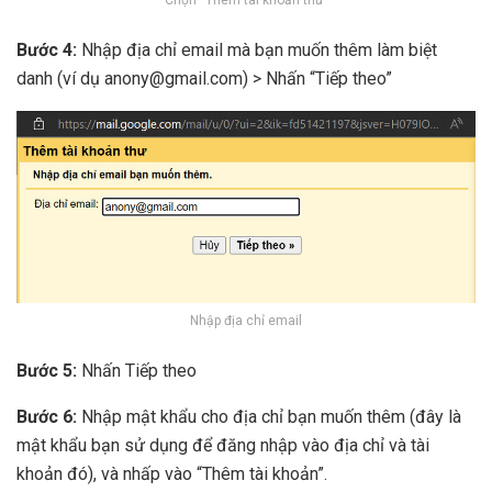
Bước 4:
Nhập địa chỉ email mà bạn muốn thêm làm biệt
danh (ví dụ
anony@gmail.com
) > Nhấn “Tiếp theo”
Nhập địa chỉ email
Bước 5:
Nhấn Tiếp theo
Bước 6:
Nhập mật khẩu cho địa chỉ bạn muốn thêm (đây là
mật khẩu bạn sử dụng để đăng nhập vào địa chỉ và tài
khoản đó), và nhấp vào “Thêm tài khoản”.