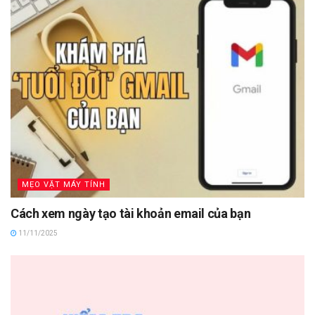
MẸO VẶT MÁY TÍNH
Cách xem ngày tạo tài khoản email của bạn
11/11/2025