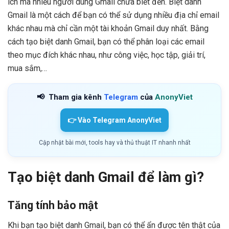
ích mà nhiều người dùng Gmail chưa biết đến. Biệt danh
Gmail là một cách để bạn có thể sử dụng nhiều địa chỉ email
khác nhau mà chỉ cần một tài khoản Gmail duy nhất. Bằng
cách tạo biệt danh Gmail, bạn có thể phân loại các email
theo mục đích khác nhau, như công việc, học tập, giải trí,
mua sắm,…
📢
Tham gia kênh
Telegram
của
AnonyViet
👉 Vào Telegram AnonyViet
Cập nhật bài mới, tools hay và thủ thuật IT nhanh nhất
Tạo biệt danh Gmail để làm gì?
Tăng tính bảo mật
Khi bạn tạo biệt danh Gmail, bạn có thể ẩn được tên thật của