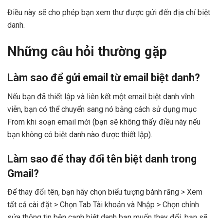
Điều này sẽ cho phép bạn xem thư được gửi đến địa chỉ biệt
danh.
Những câu hỏi thường gặp
Làm sao để gửi email từ email biệt danh?
Nếu bạn đã thiết lập và liên kết một email biệt danh vĩnh
viễn, bạn có thể chuyển sang nó bằng cách sử dụng mục
From khi soạn email mới (bạn sẽ không thấy điều này nếu
bạn không có biệt danh nào được thiết lập).
Làm sao để thay đổi tên biệt danh trong
Gmail?
Để thay đổi tên, bạn hãy chọn biểu tượng bánh răng > Xem
tất cả cài đặt > Chọn Tab Tài khoản và Nhập > Chọn chỉnh
sửa thông tin bên cạnh biệt danh bạn muốn thay đổi, bạn sẽ