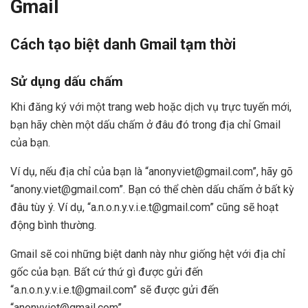
Gmail
Cách tạo biệt danh Gmail tạm thời
Sử dụng dấu chấm
Khi đăng ký với một trang web hoặc dịch vụ trực tuyến mới,
bạn hãy chèn một dấu chấm ở đâu đó trong địa chỉ Gmail
của bạn.
Ví dụ, nếu địa chỉ của bạn là “
anonyviet@gmail.com
”, hãy gõ
“
anony.viet@gmail.com
”. Bạn có thể chèn dấu chấm ở bất kỳ
đâu tùy ý. Ví dụ, “
a.n.o.n.y.v.i.e.t@gmail.com
” cũng sẽ hoạt
động bình thường.
Gmail sẽ coi những biệt danh này như giống hệt với địa chỉ
gốc của bạn. Bất cứ thứ gì được gửi đến
“
a.n.o.n.y.v.i.e.t@gmail.com
” sẽ được gửi đến
“
anonyviet@gmail.com
”