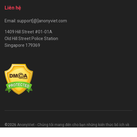
Liên hệ
Email: support[@]anonyviet.com
1409 Hill Street #01-01A
Old Hill Street Police Station
Singapore 179369
©2026
AnonyViet - Chúng tôi mang đến cho bạn những kiến thức bổ ích về
CNTT