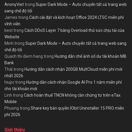
AnonyViet
trong
Super Dark Mode – Auto chuyển tất cả trang web
sang chế độ tối
James
trong
Cách cài đặt và kích hoạt Office 2024 LTSC miễn phí
vĩnh viễn
best
trong
Cách DDoS Layer 7 bằng Overload thử sức chịu tải của
Website
Minh
trong
Super Dark Mode – Auto chuyển tất cả trang web sang
chế độ tối
Quach thi diem hang
trong
Hướng dẫn chế ảnh số dư tài khoản MB
Bank
Thái
trong
Hướng dẫn cách nhận 200GB MultCloud miễn phí mới
nhất 2026
hiupc
trong
Hướng dẫn cách nhận Google AI Pro 1 năm miễn phí
cho tài khoản mới
Linh
trong
Cách hoàn thuế TNCN không cần chứng từ trên eTax
Mobile
Phuong
trong
Share key bản quyền IObit Uninstaller 15 PRO miễn
phí 2026
Giới thiệu