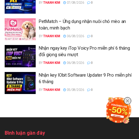
BY
THANH KIM
07/08/2026
0
PetMatch – Ứng dụng nhận nuôi chó mèo an
toàn, minh bạch
BY
THANH KIM
06/08/2026
0
Nhận ngay key iTop Voicy Pro miễn phí 6 tháng
đổi giọng siêu mượt
BY
THANH KIM
06/08/2026
0
Nhận key IObit Software Updater 9 Pro miễn phí
6 tháng
BY
THANH KIM
05/08/2026
0
Bình luận gần đây