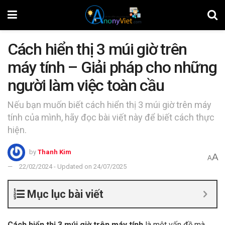
Cách hiển thị 3 múi giờ trên
máy tính – Giải pháp cho những
người làm việc toàn cầu
Nếu bạn muốn biết cách hiển thị 3 múi giờ trên máy
tính của mình, hãy đọc bài viết này để biết cách thực
hiện.
by
Thanh Kim
A
A
22/02/2024 - Updated on 24/07/2025
Mục lục bài viết
Cách hiển thị 3 múi giờ trên máy tính
là một vấn đề mà