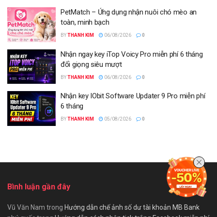
PetMatch – Ứng dụng nhận nuôi chó mèo an
toàn, minh bạch
BY
THANH KIM
06/08/2026
0
Nhận ngay key iTop Voicy Pro miễn phí 6 tháng
đổi giọng siêu mượt
BY
THANH KIM
06/08/2026
0
Nhận key IObit Software Updater 9 Pro miễn phí
6 tháng
BY
THANH KIM
05/08/2026
0
Bình luận gần đây
Vũ Văn Nam
trong
Hướng dẫn chế ảnh số dư tài khoản MB Bank