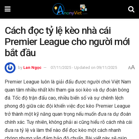
Cách đọc tỷ lệ kèo nhà cái
Premier League cho người mới
bắt đầu
A
by
Lan Ngọc
07/11/2025 - Updated on 09/11/2025
A
Premier League luôn là giải đấu được người chơi Việt Nam
quan tâm nhiều nhất khi tham gia soi kèo và dự đoán bóng
đá. Tốc độ trận đấu cao, nhiều biến số và sự chênh lệch
phong độ giữa các đội khiến việc đọc kèo Premier League
trở thành một kỹ năng quan trọng nếu muốn đưa ra dự đoán
chính xác. Tuy nhiên, không phải ai cũng hiểu rõ cách nhà cái
đưa ra tỷ lệ và làm thế nào để đọc kèo một cách nhanh
chóng nhưng vẫn đảm bảo độ chuẩn. Bài viết này sẽ giúp