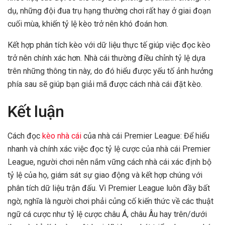
dụ, những đội đua trụ hạng thường chơi rất hay ở giai đoạn
cuối mùa, khiến tỷ lệ kèo trở nên khó đoán hơn.
Kết hợp phân tích kèo với dữ liệu thực tế giúp việc đọc kèo
trở nên chính xác hơn. Nhà cái thường điều chỉnh tỷ lệ dựa
trên những thông tin này, do đó hiểu được yếu tố ảnh hưởng
phía sau sẽ giúp bạn giải mã được cách nhà cái đặt kèo.
Kết luận
Cách đọc
kèo nhà cái
của nhà cái Premier League: Để hiểu
nhanh và chính xác việc đọc tỷ lệ cược của nhà cái Premier
League, người chơi nên nắm vững cách nhà cái xác định bộ
tỷ lệ của họ, giám sát sự giao động và kết hợp chúng với
phân tích dữ liệu trận đấu. Vì Premier League luôn đầy bất
ngờ, nghĩa là người chơi phải củng cố kiến thức về các thuật
ngữ cá cược như tỷ lệ cược châu Á, châu Âu hay trên/dưới