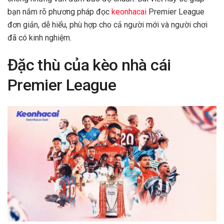
bạn nắm rõ phương pháp đọc
keonhacai
Premier League
đơn giản, dễ hiểu, phù hợp cho cả người mới và người chơi
đã có kinh nghiệm.
Đặc thù của kèo nhà cái
Premier League