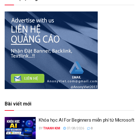
Bài viết mới
Khóa học AI For Beginners miễn phí từ Microsoft
BY
THANH KIM
07/08/2026
0