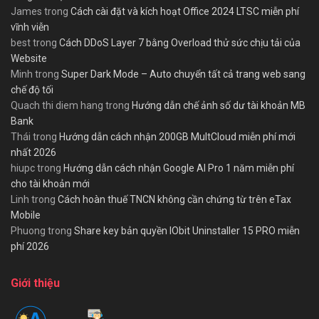
James
trong
Cách cài đặt và kích hoạt Office 2024 LTSC miễn phí
vĩnh viễn
best
trong
Cách DDoS Layer 7 bằng Overload thử sức chịu tải của
Website
Minh
trong
Super Dark Mode – Auto chuyển tất cả trang web sang
chế độ tối
Quach thi diem hang
trong
Hướng dẫn chế ảnh số dư tài khoản MB
Bank
Thái
trong
Hướng dẫn cách nhận 200GB MultCloud miễn phí mới
nhất 2026
hiupc
trong
Hướng dẫn cách nhận Google AI Pro 1 năm miễn phí
cho tài khoản mới
Linh
trong
Cách hoàn thuế TNCN không cần chứng từ trên eTax
Mobile
Phuong
trong
Share key bản quyền IObit Uninstaller 15 PRO miễn
phí 2026
Giới thiệu