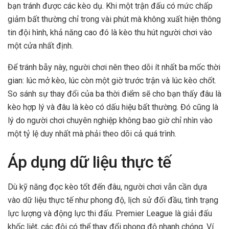
bạn tránh được các kèo dụ. Khi một trận đấu có mức chấp
giảm bất thường chỉ trong vài phút mà không xuất hiện thông
tin đội hình, khả năng cao đó là kèo thu hút người chơi vào
một cửa nhất định.
Để tránh bẫy này, người chơi nên theo dõi ít nhất ba mốc thời
gian: lúc mở kèo, lúc còn một giờ trước trận và lúc kèo chốt.
So sánh sự thay đổi của ba thời điểm sẽ cho bạn thấy đâu là
kèo hợp lý và đâu là kèo có dấu hiệu bất thường. Đó cũng là
lý do người chơi chuyên nghiệp không bao giờ chỉ nhìn vào
một tỷ lệ duy nhất mà phải theo dõi cả quá trình.
Áp dụng dữ liệu thực tế
Dù kỹ năng đọc kèo tốt đến đâu, người chơi vẫn cần dựa
vào dữ liệu thực tế như phong độ, lịch sử đối đầu, tình trạng
lực lượng và động lực thi đấu. Premier League là giải đấu
khốc liệt, các đội có thể thay đổi phong độ nhanh chóng. Ví