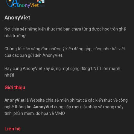
AnonyViet
Nơi chia sẻ những kiến thức mà bạn chưa từng được học trên ghế
nhà trường!
Chúng tôi sẵn sàng đón những ý kiến đóng góp, cũng như bài viết
của các bạn gửi đến AnonyViet.
Hãy cùng AnonyViet xây dựng một cộng đồng CNTT lớn mạnh
nhất!
Giới thiệu
AnonyViet
là Website chia sẻ miễn phí tất cả các kiến thức về công
nghệ thông tin.
AnonyViet
cung cấp mọi giải pháp về mạng máy
tính, phần mềm, đồ họa và MMO.
Liên hệ