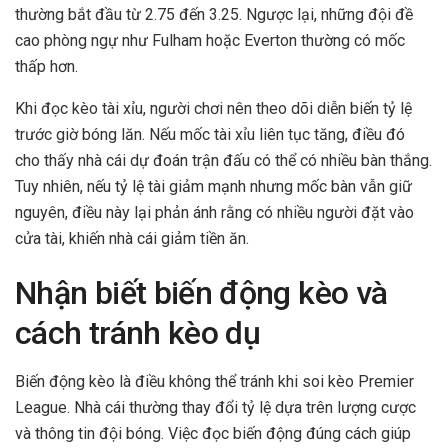
thường bắt đầu từ 2.75 đến 3.25. Ngược lại, những đội đề
cao phòng ngự như Fulham hoặc Everton thường có mốc
thấp hơn.
Khi đọc kèo tài xỉu, người chơi nên theo dõi diễn biến tỷ lệ
trước giờ bóng lăn. Nếu mốc tài xỉu liên tục tăng, điều đó
cho thấy nhà cái dự đoán trận đấu có thể có nhiều bàn thắng.
Tuy nhiên, nếu tỷ lệ tài giảm mạnh nhưng mốc bàn vẫn giữ
nguyên, điều này lại phản ánh rằng có nhiều người đặt vào
cửa tài, khiến nhà cái giảm tiền ăn.
Nhận biết biến động kèo và
cách tránh kèo dụ
Biến động kèo là điều không thể tránh khi soi kèo Premier
League. Nhà cái thường thay đổi tỷ lệ dựa trên lượng cược
và thông tin đội bóng. Việc đọc biến động đúng cách giúp