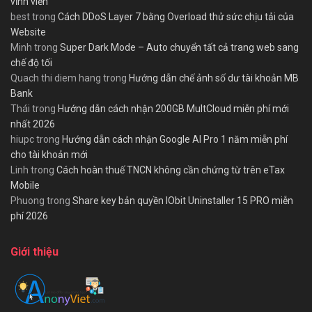
vĩnh viễn
best
trong
Cách DDoS Layer 7 bằng Overload thử sức chịu tải của
Website
Minh
trong
Super Dark Mode – Auto chuyển tất cả trang web sang
chế độ tối
Quach thi diem hang
trong
Hướng dẫn chế ảnh số dư tài khoản MB
Bank
Thái
trong
Hướng dẫn cách nhận 200GB MultCloud miễn phí mới
nhất 2026
hiupc
trong
Hướng dẫn cách nhận Google AI Pro 1 năm miễn phí
cho tài khoản mới
Linh
trong
Cách hoàn thuế TNCN không cần chứng từ trên eTax
Mobile
Phuong
trong
Share key bản quyền IObit Uninstaller 15 PRO miễn
phí 2026
Giới thiệu