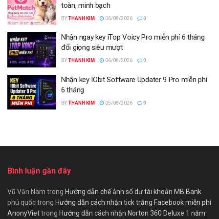
toàn, minh bạch
BY
THANH KIM
06/08/2026
0
Nhận ngay key iTop Voicy Pro miễn phí 6 tháng
đổi giọng siêu mượt
BY
THANH KIM
06/08/2026
0
Nhận key IObit Software Updater 9 Pro miễn phí
6 tháng
BY
THANH KIM
05/08/2026
0
Bình luận gần đây
Vũ Văn Nam
trong
Hướng dẫn chế ảnh số dư tài khoản MB Bank
phú quốc
trong
Hướng dẫn cách nhận tick trắng Facebook miễn phí
AnonyViet
trong
Hướng dẫn cách nhận Norton 360 Deluxe 1 năm