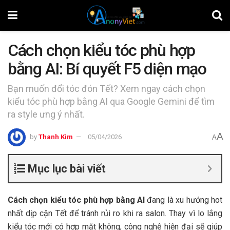
Cách chọn kiểu tóc phù hợp
bằng AI: Bí quyết F5 diện mạo
Bạn muốn đổi tóc đón Tết? Xem ngay cách chọn
kiểu tóc phù hợp bằng AI qua Google Gemini để tìm
ra style ưng ý nhất.
A
by
Thanh Kim
05/04/2026
A
Mục lục bài viết
Cách chọn kiểu tóc phù hợp bằng AI
đang là xu hướng hot
nhất dịp cận Tết để tránh rủi ro khi ra salon. Thay vì lo lắng
kiểu tóc mới có hợp mặt không, công nghệ hiện đại sẽ giúp