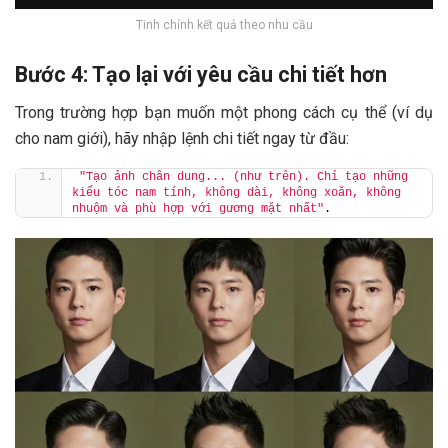
Tinh chỉnh kết quả theo nhu cầu
Bước 4: Tạo lại với yêu cầu chi tiết hơn
Trong trường hợp bạn muốn một phong cách cụ thể (ví dụ
cho nam giới), hãy nhập lệnh chi tiết ngay từ đầu:
"Tạo ảnh chân dung... (như trên). Chỉ tạo những 
kiểu tóc nam tính, không dài, không xoăn, không 
nhuộm và phù hợp với gương mặt nhất"
.