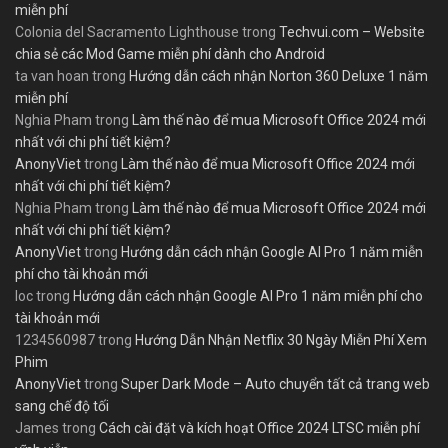
miễn phí
Colonia del Sacramento Lighthouse
trong
Techvui.com – Website
chia sẻ các Mod Game miễn phí dành cho Android
ta van hoan
trong
Hướng dẫn cách nhận Norton 360 Deluxe 1 năm
miễn phí
Nghia Pham
trong
Làm thế nào để mua Microsoft Office 2024 mới
nhất với chi phí tiết kiệm?
AnonyViet
trong
Làm thế nào để mua Microsoft Office 2024 mới
nhất với chi phí tiết kiệm?
Nghia Pham
trong
Làm thế nào để mua Microsoft Office 2024 mới
nhất với chi phí tiết kiệm?
AnonyViet
trong
Hướng dẫn cách nhận Google AI Pro 1 năm miễn
phí cho tài khoản mới
loc
trong
Hướng dẫn cách nhận Google AI Pro 1 năm miễn phí cho
tài khoản mới
1234560987
trong
Hướng Dẫn Nhận Netflix 30 Ngày Miễn Phí Xem
Phim
AnonyViet
trong
Super Dark Mode – Auto chuyển tất cả trang web
sang chế độ tối
James
trong
Cách cài đặt và kích hoạt Office 2024 LTSC miễn phí