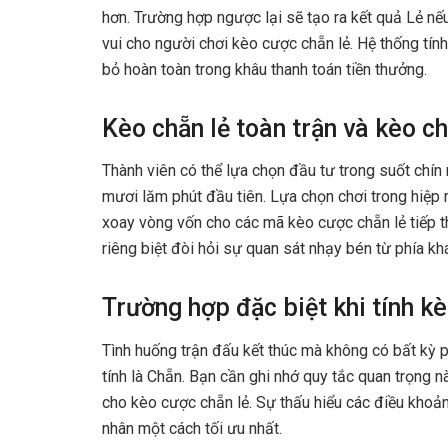
hơn. Trường hợp ngược lại sẽ tạo ra kết quả Lẻ nế
vui cho người chơi kèo cược chẵn lẻ. Hệ thống tín
bỏ hoàn toàn trong khâu thanh toán tiền thưởng.
Kèo chẵn lẻ toàn trận và kèo ch
Thành viên có thể lựa chọn đầu tư trong suốt chín
mươi lăm phút đầu tiên. Lựa chọn chơi trong hiệp 
xoay vòng vốn cho các mã kèo cược chẵn lẻ tiếp th
riêng biệt đòi hỏi sự quan sát nhạy bén từ phía kh
Trường hợp đặc biệt khi tính kè
Tình huống trận đấu kết thúc mà không có bất kỳ p
tính là Chẵn. Bạn cần ghi nhớ quy tắc quan trọng 
cho kèo cược chẵn lẻ. Sự thấu hiểu các điều khoản
nhân một cách tối ưu nhất.