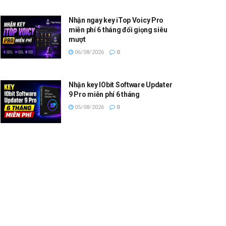
Nhận ngay key iTop Voicy Pro
miễn phí 6 tháng đổi giọng siêu
mượt
06/08/2026
0
Nhận key IObit Software Updater
9 Pro miễn phí 6 tháng
05/08/2026
0