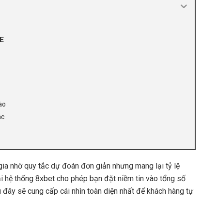
/E
ào
ác
gia nhờ quy tắc dự đoán đơn giản nhưng mang lại tỷ lệ
tại hệ thống 8xbet cho phép bạn đặt niềm tin vào tổng số
 đây sẽ cung cấp cái nhìn toàn diện nhất để khách hàng tự