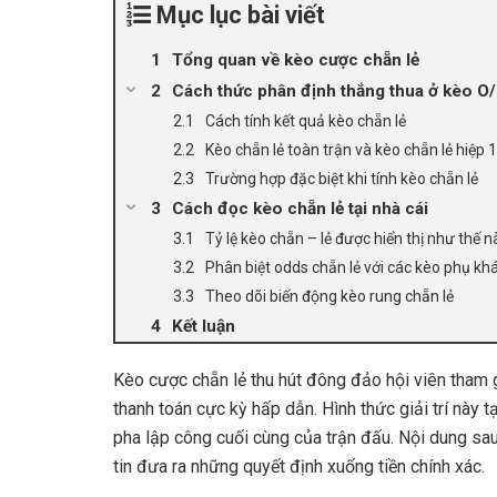
Mục lục bài viết
Tổng quan về kèo cược chẵn lẻ
Cách thức phân định thắng thua ở kèo O
Cách tính kết quả kèo chẵn lẻ
Kèo chẵn lẻ toàn trận và kèo chẵn lẻ hiệp 1
Trường hợp đặc biệt khi tính kèo chẵn lẻ
Cách đọc kèo chẵn lẻ tại nhà cái
Tỷ lệ kèo chẵn – lẻ được hiển thị như thế n
Phân biệt odds chẵn lẻ với các kèo phụ kh
Theo dõi biến động kèo rung chẵn lẻ
Kết luận
Kèo cược chẵn lẻ thu hút đông đảo hội viên tham 
thanh toán cực kỳ hấp dẫn. Hình thức giải trí này 
pha lập công cuối cùng của trận đấu. Nội dung sau
tin đưa ra những quyết định xuống tiền chính xác.