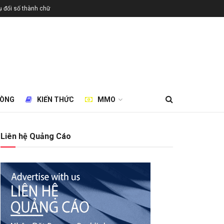
 đổi số thành chữ
HÒNG
KIẾN THỨC
MMO
Liên hệ Quảng Cáo