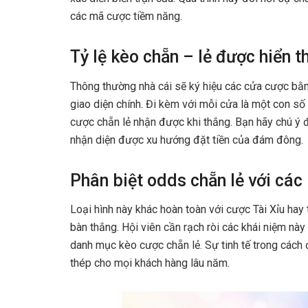
các mã cược tiềm năng.
Tỷ lệ kèo chẵn – lẻ được hiển t
Thông thường nhà cái sẽ ký hiệu các cửa cược bằn
giao diện chính. Đi kèm với mỗi cửa là một con số
cược chẵn lẻ nhận được khi thắng. Bạn hãy chú ý 
nhận diện được xu hướng đặt tiền của đám đông.
Phân biệt odds chẵn lẻ với các
Loại hình này khác hoàn toàn với cược Tài Xỉu hay 
bàn thắng. Hội viên cần rạch ròi các khái niệm n
danh mục kèo cược chẵn lẻ. Sự tinh tế trong cách đ
thép cho mọi khách hàng lâu năm.