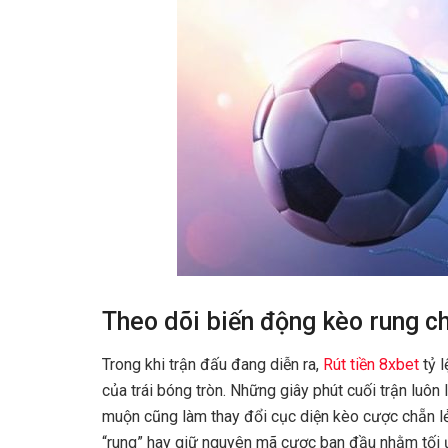
Theo dõi biến động kèo rung ch
Trong khi trận đấu đang diễn ra,
Rút tiền 8xbet
tỷ l
của trái bóng tròn. Những giây phút cuối trận luôn
muộn cũng làm thay đổi cục diện kèo cược chẵn lẻ
“rung” hay giữ nguyên mã cược ban đầu nhằm tối ư