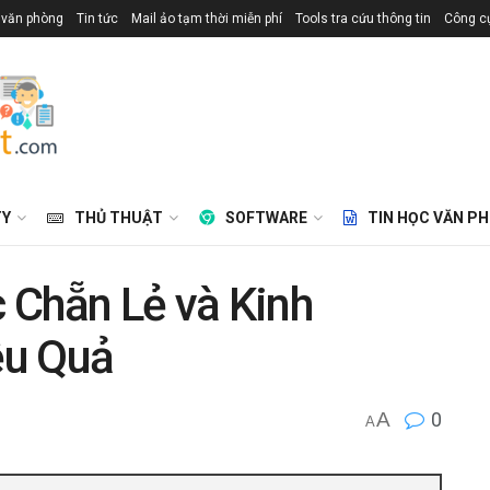
 văn phòng
Tin tức
Mail ảo tạm thời miễn phí
Tools tra cứu thông tin
Công cụ
TY
THỦ THUẬT
SOFTWARE
TIN HỌC VĂN P
 Chẵn Lẻ và Kinh
ệu Quả
A
0
A