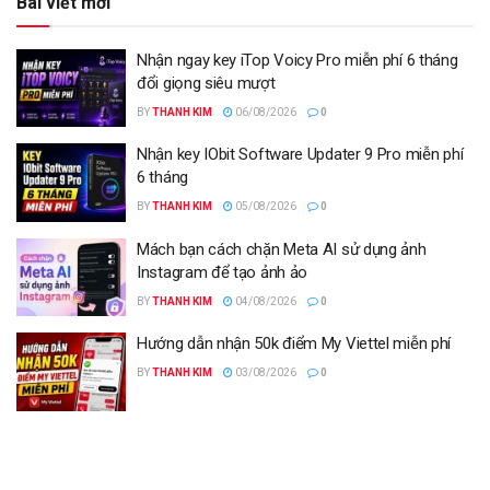
Bài viết mới
Nhận ngay key iTop Voicy Pro miễn phí 6 tháng
đổi giọng siêu mượt
BY
THANH KIM
06/08/2026
0
Nhận key IObit Software Updater 9 Pro miễn phí
6 tháng
BY
THANH KIM
05/08/2026
0
Mách bạn cách chặn Meta AI sử dụng ảnh
Instagram để tạo ảnh ảo
BY
THANH KIM
04/08/2026
0
Hướng dẫn nhận 50k điểm My Viettel miễn phí
BY
THANH KIM
03/08/2026
0