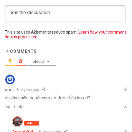
This site uses Akismet to reduce spam.
Learn how your comment
data is processed.
4
COMMENTS
oldest
sơn
8 years ago
oh.vậy nhiều người xem có được tiền ko ad?
Reply
Admin
AnonyViet
8 years ago