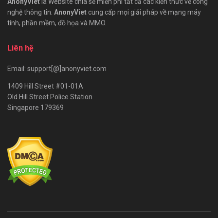
AnonyViet
là Website chia sẻ miễn phí tất cả các kiến thức về công
nghệ thông tin.
AnonyViet
cung cấp mọi giải pháp về mạng máy
tính, phần mềm, đồ họa và MMO.
Liên hệ
Email: support[@]anonyviet.com
1409 Hill Street #01-01A
Old Hill Street Police Station
Singapore 179369