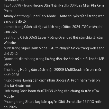
1234560987
trong
Hướng Dẫn Nhận Netflix 30 Ngày Miễn Phí Xem
Phim
AnonyViet
trong
Super Dark Mode – Auto chuyển tất cả trang web
sang chế độ tối
James
trong
Cách cài đặt và kích hoạt Office 2024 LTSC miễn phí
vĩnh viễn
best
trong
Cách DDoS Layer 7 bằng Overload thử sức chịu tải của
Website
Minh
trong
Super Dark Mode – Auto chuyển tất cả trang web sang
chế độ tối
Quach thi diem hang
trong
Hướng dẫn chế ảnh số dư tài khoản MB
Bank
Thái
trong
Hướng dẫn cách nhận 200GB MultCloud miễn phí mới
nhất 2026
hiupc
trong
Hướng dẫn cách nhận Google AI Pro 1 năm miễn phí
cho tài khoản mới
Linh
trong
Cách hoàn thuế TNCN không cần chứng từ trên eTax
Mobile
Phuong
trong
Share key bản quyền IObit Uninstaller 15 PRO miễn
phí 2026