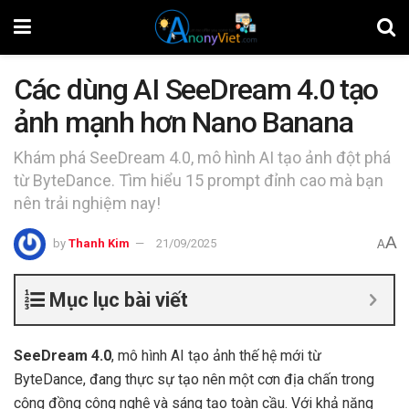
Các dùng AI SeeDream 4.0 tạo
ảnh mạnh hơn Nano Banana
Khám phá SeeDream 4.0, mô hình AI tạo ảnh đột phá
từ ByteDance. Tìm hiểu 15 prompt đỉnh cao mà bạn
nên trải nghiệm nay!
A
by
Thanh Kim
21/09/2025
A
Mục lục bài viết
SeeDream 4.0
, mô hình AI tạo ảnh thế hệ mới từ
ByteDance, đang thực sự tạo nên một cơn địa chấn trong
cộng đồng công nghệ và sáng tạo toàn cầu. Với khả năng