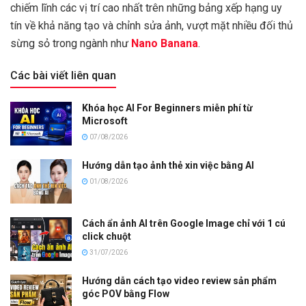
chiếm lĩnh các vị trí cao nhất trên những bảng xếp hạng uy
tín về khả năng tạo và chỉnh sửa ảnh, vượt mặt nhiều đối thủ
sừng sỏ trong ngành như
Nano Banana
.
Các bài viết liên quan
Khóa học AI For Beginners miễn phí từ
Microsoft
07/08/2026
Hướng dẫn tạo ảnh thẻ xin việc bằng AI
01/08/2026
Cách ẩn ảnh AI trên Google Image chỉ với 1 cú
click chuột
31/07/2026
Hướng dẫn cách tạo video review sản phẩm
góc POV bằng Flow