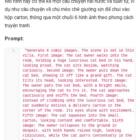
Mô hình này có thể kể một câu chuyện hài hước và tuần tự, ví
dụ như câu chuyện về chú mèo chê giường xịn để chui vào
hộp carton, thông qua một chuỗi 6 hình ảnh theo phong cách
truyện tranh.
Prompt:
"Generate 6 comic images. The scene is set in this 
villa. First image: The cat owner walks into the 
room, holding a huge luxurious cat bed in his hand, 
looking proud. The cat sits beside, watching 
curiously. Second image: The owner puts down the 
cat bed, showing it off like a grand gift. The cat 
tilts its head, looking interested. Third image: 
The owner pats the cat bed, with a bright smile, 
encouraging the cat to try it. The cat approaches 
cautiously and sniffs the bed. Fourth image: 
Instead of climbing onto the luxurious cat bed, the 
cat suddenly notices a delivery carton in the 
corner of the room. Its eyes shine with excitement. 
Fifth image: The cat squeezes into the small 
carton, looking content and comfortable. Sixth 
image: The owner collapses to the ground in 
despair, with both hands raised high, looking 
ridiculous, while the cat purrs contentedly in the 