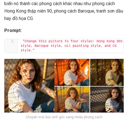
biến nó thành các phong cách khác nhau như phong cách
Hong Kong thập niên 90, phong cách Baroque, tranh sơn dầu
hay đồ họa CG.
Prompt:
"Change this picture to four styles: Hong Kong 90s 
style, Baroque style, oil painting style, and CG 
style."
Chuyển một bức ảnh gốc sang nhiều phong cách