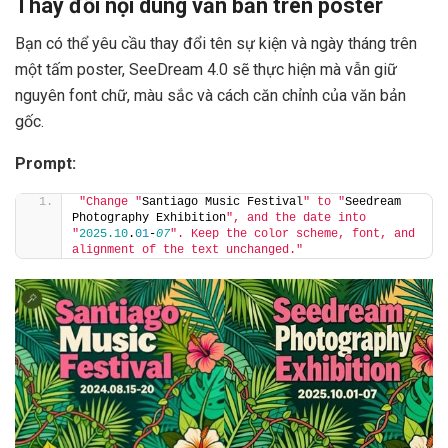
Thay đổi nội dung văn bản trên poster
Bạn có thể yêu cầu thay đổi tên sự kiện và ngày tháng trên
một tấm poster, SeeDream 4.0 sẽ thực hiện mà vẫn giữ
nguyên font chữ, màu sắc và cách căn chỉnh của văn bản
gốc.
Prompt:
"Change "
Santiago Music Festival
" to "
Seedream 
Photography Exhibition
", and the date into 
"
2025.10
.
01
-
07
". Keep the color scheme, font, and 
alignment of the text unchanged."